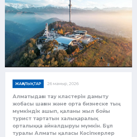
ЖАҢАЛЫҚТАР
26 мамыр, 2026
Алматыдағы тау кластерін дамыту
жобасы шағын және орта бизнеске тың
мүмкіндік ашып, қаланы жыл бойы
турист тартатын халықаралық
орталыққа айналдыруы мүмкін. Бұл
туралы Алматы қаласы Кәсіпкерлер