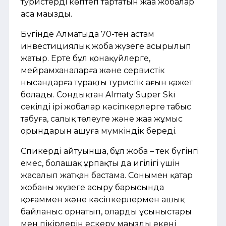
туристерді көптеп тартатын жаңа жобалар
аса маңызды.
Бүгінде Алматыда 70-тен астам
инвестициялық жоба жүзеге асырылып
жатыр. Ертең бұл қонақүйлерге,
мейрамханаларға және сервистік
нысандарға тұрақты туристік ағын қажет
болады. Сондықтан Almaty Super Ski
секілді ірі жобалар кәсіпкерлерге табыс
табуға, салық төлеуге және жаңа жұмыс
орындарын ашуға мүмкіндік береді.
Спикердің айтуынша, бұл жоба – тек бүгінгі
емес, болашақ ұрпақтың да игілігі үшін
жасалып жатқан бастама. Сонымен қатар
жобаны жүзеге асыру барысында
қоғаммен және кәсіпкерлермен ашық
байланыс орнатып, олардың ұсыныстары
мен пікірлерін ескеру маңызды екені