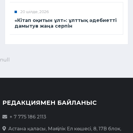
20 шілде, 2026
«Кітап оқитын ұлт»: ұлттық әдебиетті
дамытуға жаңа серпін
null
РЕДАКЦИЯМЕН БАЙЛАНЫС
+ 7 775 186 2113
Астана қаласы, Мәңгілік Ел көшесі, 8, 17В блок,