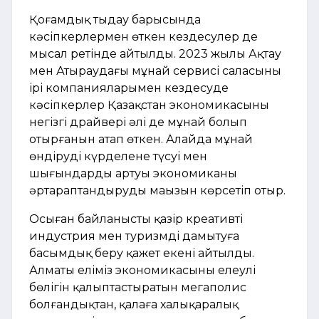
Қоғамдық тыңдау барысында
кәсіпкерлермен өткен кездесулер де
мысал ретінде айтылды. 2023 жылы Ақтау
мен Атыраудағы мұнай сервисі саласының
ірі компанияларымен кездесуде
кәсіпкерлер Қазақстан экономикасының
негізгі драйвері әлі де мұнай болып
отырғанын атап өткен. Алайда мұнай
өндірудің күрделене түсуі мен
шығындардың артуы экономиканы
әртараптандырудың маңызын көрсетіп отыр.
Осыған байланысты қазір креативті
индустрия мен туризмді дамытуға
басымдық беру қажет екені айтылды.
Алматы еліміз экономикасының елеулі
бөлігін қалыптастыратын мегаполис
болғандықтан, қалаға халықаралық