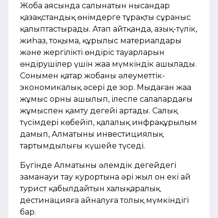
Жоба аясында салынатын нысандар
қазақстандық өнімдерге тұрақты сұраныс
қалыптастырады. Атап айтқанда, азық-түлік,
жиһаз, тоқыма, құрылыс материалдары
және жергілікті өндіріс тауарларын
өндірушілер үшін жаңа мүмкіндік ашылады.
Сонымен қатар жобаның әлеуметтік-
экономикалық әсері де зор. Мыңдаған жаңа
жұмыс орны ашылып, ілеспе салалардағы
жұмыспен қамту деңгейі артады. Салық
түсімдері көбейіп, қалалық инфрақұрылым
дамып, Алматының инвестициялық
тартымдылығы күшейе түседі.
Бүгінде Алматының әлемдік деңгейдегі
заманауи тау курортына әрі жыл он екі ай
турист қабылдайтын халықаралық
дестинацияға айналуға толық мүмкіндігі
бар.