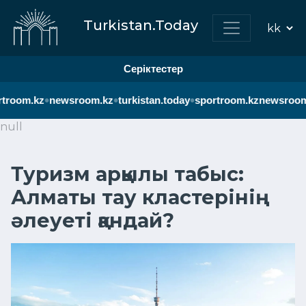
Turkistan.Today
Серіктестер
•
•
•
troom.kz
newsroom.kz
turkistan.today
sportroom.kz
newsroom.
null
Туризм арқылы табыс:
Алматы тау кластерінің
әлеуеті қандай?