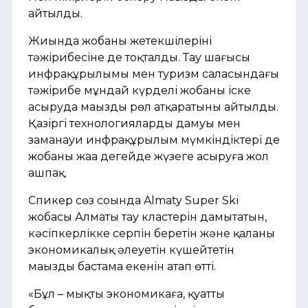
айтылды.
Жиында жобаның жетекшілерінің
тәжірибесіне де тоқталды. Тау шаңғысы
инфрақұрылымы мен туризм саласындағы
тәжірибе мұндай күрделі жобаны іске
асыруда маңызды рөл атқаратыны айтылды.
Қазіргі технологиялардың дамуы мен
заманауи инфрақұрылым мүмкіндіктері де
жобаны жаңа деңгейде жүзеге асыруға жол
ашпақ.
Спикер сөз соңында Almaty Super Ski
жобасы Алматы тау кластерін дамытатын,
кәсіпкерлікке серпін беретін және қаланың
экономикалық әлеуетін күшейтетін
маңызды бастама екенін атап өтті.
«Бұл – мықты экономикаға, қуатты