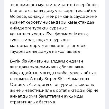
экономикаға мультипликативті әсер беріп,
бірнеше саланың дамуына серпін жасайды.
Әсіресе, қонақүй, мейрамхана, сауда және
қызмет көрсету нысандары қазақстандық
өнімдерге тұрақты сұраныс
қалыптастырады. Бұл фермерлік азық-
түлік, жиһаз, тоқыма, құрылыс
материалдары мен жергілікті өндіріс
тауарларының дамуына жол ашады.
Бүгін біз Алматының алдағы ондаған
жылдағы экономикалық болашағын
айқындайтын маңызды жоба туралы айтып
отырмыз. Almaty Super Ski – Алматыны
Орталық Азиядағы ең ірі туристік, іскерлік
және инвестициялық орталықтардың біріне
айналдыруға бағытталған ауқымды
стратегиялық бастама.