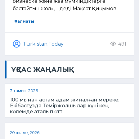
бизнеске және жаңа мүмкіндіктерге
бастайтын жол», – деді Мақсат Қиқымов.
#алматы
Turkistan.Today
491
ҰҚСАС ЖАҢАЛЫҚ
3 тамыз, 2026
100 мыңнан астам адам жиналған мереке:
Екібастұзда Теміржолшылар күні кең
көлемде аталып өтті
20 шілде, 2026