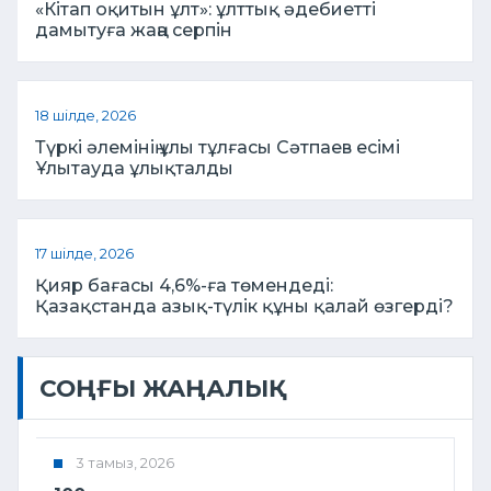
«Кітап оқитын ұлт»: ұлттық әдебиетті
дамытуға жаңа серпін
18 шілде, 2026
Түркі әлемінің ұлы тұлғасы Сәтпаев есімі
Ұлытауда ұлықталды
17 шілде, 2026
Қияр бағасы 4,6%-ға төмендеді:
Қазақстанда азық-түлік құны қалай өзгерді?
СОҢҒЫ ЖАҢАЛЫҚ
3 тамыз, 2026