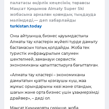
палатасы өңірлік кеңесінің төрағасы
Мақсат Қиқымов Almaty Super Ski
жобасына арналған қоғамдық тыңдауда
мәлімдеді,— деп хабарлайды
turkistan.today
Оның айтуынша, бизнес қауымдастығы
Алматы тау кластерін жүйелі түрде дамыту
бастамасын толық қолдайды. Жоба тек
туристік инфрақұрылым салумен
шектелмей, заманауи сервистік
экономиканы қалыптастыруға бағытталған.
«Алматы тау кластері – экономиканы
дамытатын қуатты қозғаушы күш, жаңа
жұмыс орындарының көзі және отандық
шағын және орта бизнес үшін ұзақмерзімді
драйвер», – деді ол.
Мақсат Қиқымовтың сөзінше, жоба