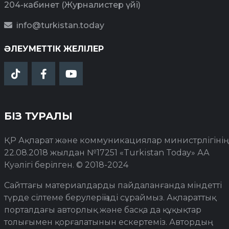
204-кабинет (Журналистер үйі)
info@turkistan.today
ӘЛЕУМЕТТІК ЖЕЛІЛЕР
БІЗ ТУРАЛЫ
ҚР Ақпарат және коммуникациялар министрлігінің
22.08.2018 жылдан №17251 «Turkistan Today» АА
Куәлігі берілген. © 2018-2024
Сайттағы материалдарды пайдаланғанда міндетті
түрде сілтеме берулеріңізді сұраймыз. Ақпараттық
порталдағы авторлық және басқа да құқықтар
толығымен қорғалатынын ескертеміз. Автордың