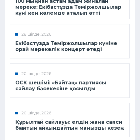
100 мыңнан астам адам жиналған
мереке: Екібастұзда Теміржолшылар
күні кең көлемде аталып өтті
28 шілде, 2026
Екібастұзда Теміржолшылар күніне
орай мерекелік концерт өтеді
20 шілде, 2026
ОСК шешімі: «Байтақ» партиясы
сайлау бәсекесіне қосылды
20 шілде, 2026
Құрылтай сайлауы: елдің жаңа саяси
бағытын айқындайтын маңызды кезең