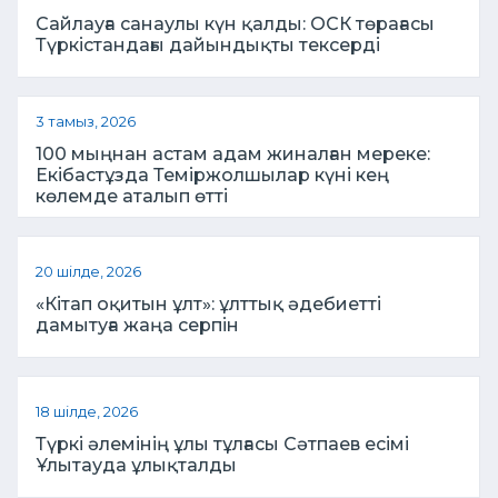
Сайлауға санаулы күн қалды: ОСК төрағасы
Түркістандағы дайындықты тексерді
3 тамыз, 2026
100 мыңнан астам адам жиналған мереке:
Екібастұзда Теміржолшылар күні кең
көлемде аталып өтті
20 шілде, 2026
«Кітап оқитын ұлт»: ұлттық әдебиетті
дамытуға жаңа серпін
18 шілде, 2026
Түркі әлемінің ұлы тұлғасы Сәтпаев есімі
Ұлытауда ұлықталды