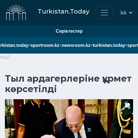
Turkistan.Today
Серіктестер
•
•
•
•
rkistan.today
sportroom.kz
newsroom.kz
turkistan.today
sport
null
Тыл ардагерлеріне құрмет
көрсетілді