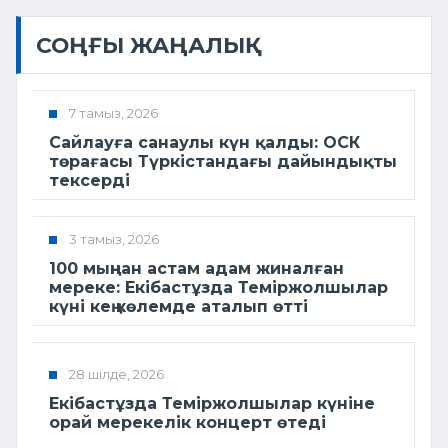
СОҢҒЫ ЖАҢАЛЫҚ
7 тамыз, 2026
Сайлауға санаулы күн қалды: ОСК
төрағасы Түркістандағы дайындықты
тексерді
3 тамыз, 2026
100 мыңнан астам адам жиналған
мереке: Екібастұзда Теміржолшылар
күні кең көлемде аталып өтті
28 шілде, 2026
Екібастұзда Теміржолшылар күніне
орай мерекелік концерт өтеді