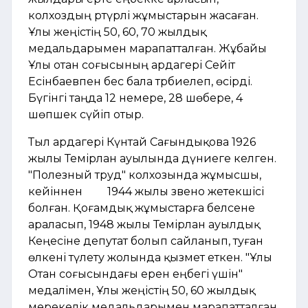
колхоздың әртүрлі жұмыстарын жасаған.
Ұлы жеңістің 50, 60, 70 жылдық
медальдарымен марапатталған. Жұбайы
Ұлы отан соғысының ардагері Сейіт
Есінбаевпен бес бала тәрбиелеп, өсірді.
Бүгінгі таңда 12 немере, 28 шөбере, 4
шөпшек сүйіп отыр.
Тыл ардагері Күнтай Сағындықова 1926
жылы Темірлан ауылында дүниеге келген.
"Полезный труд" колхозында жұмысшы,
кейіннен 1944 жылы звено жетекшісі
болған. Қоғамдық жұмыстарға белсене
араласып, 1948 жылы Темірлан ауылдық
Кеңесіне депутат болып сайланып, туған
өлкені түлету жолында қызмет еткен. "Ұлы
Отан соғысындағы ерен еңбегі үшін"
медалімен, Ұлы жеңістің 50, 60 жылдық
мерекелік медальдарымен марапатталған.