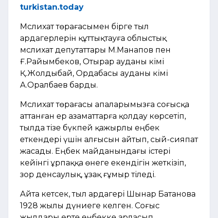
turkistan.today
Мәслихат төрағасымен бірге тыл
ардагерлерін құттықтауға облыстық
мәслихат депутаттары М.Манапов пен
Ғ.Райымбеков, Отырар ауданы әкімі
Қ.Жолдыбай, Ордабасы ауданы әкімі
А.Оралбаев барды.
Мәслихат төрағасы апаларымызға соғысқа
аттанған ер азаматтарға қолдау көрсетіп,
тылда тізе бүкпей қажырлы еңбек
еткендері үшін алғысын айтып, сый-сияпат
жасады. Еңбек майданындағы істері
кейінгі ұрпаққа өнеге екендігін жеткізіп,
зор денсаулық, ұзақ ғұмыр тіледі.
Айта кетсек, тыл ардагері Шынар Батанова
1928 жылы дүниеге келген. Соғыс
жылдары ерте еңбекке арласып,