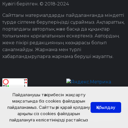
Куәлігі берілген. © 2018-2024
Сайттағы материалдарды пайдаланғанда міндетті
түрде сілтеме берулеріңізді сұраймыз. Ақпараттық
порталдағы авторлық және басқа да құқықтар
толығымен қорғалатынын ескертеміз. Автордың
жеке пікірі редакцияның көзқарасы болып
саналмайды. Жарнама мен түрлі
хабарландыруларға жарнама беруші жауапты.
Пайдаланушы тәжірибесін жақсарту
мақсатында біз cookies файлдарын
пайдаланамыз. Сайтты әрі қарай қолдану
Қабылдау
арқылы сіз cookies файлдарын
© Turkistan Today. Барлық құқық қорғалған.
пайдалануға келісетініңізді растайсыз