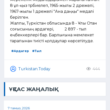
8 ұл-қыз тәрбиелеп, 1965-жылы 2 дәрежелі,
1967-жылы 1 дәрежелі "Ана даңқы" медалі
берілген.
​Жалпы, Түркістан облысында 8 - Ұлы Отан
соғысының ардагері, 2 897 - тыл
еңбеккерлері бар. Барлығына мемлекет
тарапынан тиісті қолдаулар көрсетілуде.
#Ардагер
#Тыл
Turkistan.Today
444
ҰҚСАС ЖАҢАЛЫҚ
7 тамыз, 2026