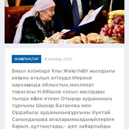
ЖАҢАЛЫҚТАР
8 мамыр, 2025
Биыл елімізде Ұлы Жеңістің 80 жылдығы
кеңінен аталып өтілуде.Мереке
қарсаңында облыстық мәслихат
төрағасы Н.Әбішов соғыс жылдары
тылда еңбек еткен Отырар ауданының
тұрғыны Шынар Батанова мен
Ордабасы ауданының тұрғыны Күнтай
Сағындықова апаларымыздың үйлеріне
барып, құттықтады,- деп хабарлайды