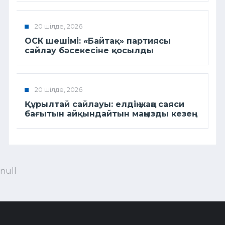
20 шілде, 2026
ОСК шешімі: «Байтақ» партиясы
сайлау бәсекесіне қосылды
20 шілде, 2026
Құрылтай сайлауы: елдің жаңа саяси
бағытын айқындайтын маңызды кезең
null