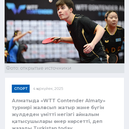
Фото: открытые источники
СПОРТ
4 қыркүйек, 2025
Алматыда «WTT
Contender
Almaty
»
турнирі жалғасып жатыр және бүгін
жүлдеден үмітті негізгі айналым
қатысушылары өнер көрсетті, деп
жазады Turkistan.today.