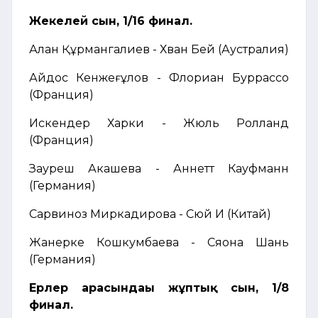
Жекелей сын, 1/16 финал.
Алан Құрмангалиев - Хван Бей (Аустралия)
Айдос Кенжеғұлов - Флориан Буррассо
(Франция)
Искендер Харки - Жюль Ролланд
(Франция)
Зауреш Акашева - Аннетт Кауфманн
(Германия)
Сарвиноз Миркадирова - Сюй И (Китай)
Жанерке Кошкумбаева - Сяона Шань
(Германия)
Ерлер арасындағы жұптық сын, 1/8
финал
.