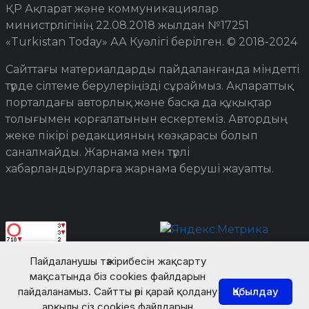
ҚР Ақпарат және коммуникациялар
министрлігінің 22.08.2018 жылдан №17251
«Turkistan Today» АА Куәлігі берілген. © 2018-2024
Сайттағы материалдарды пайдаланғанда міндетті
түрде сілтеме берулеріңізді сұраймыз. Ақпараттық
порталдағы авторлық және басқа да құқықтар
толығымен қорғалатынын ескертеміз. Автордың
жеке пікірі редакцияның көзқарасы болып
саналмайды. Жарнама мен түрлі
хабарландыруларға жарнама беруші жауапты.
Пайдаланушы тәжірибесін жақсарту
мақсатында біз cookies файлдарын
пайдаланамыз. Сайтты әрі қарай қолдану
Қабылдау
арқылы сіз cookies файлдарын