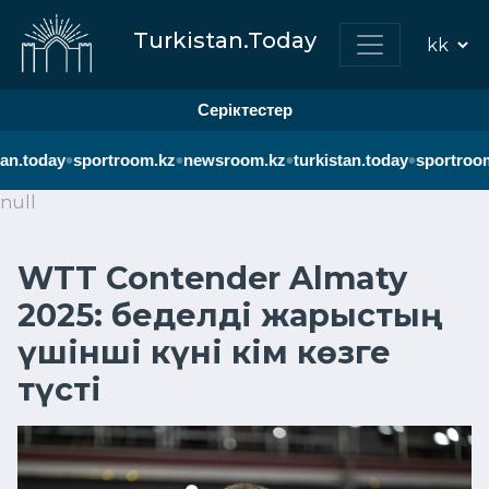
Turkistan.Today
Серіктестер
•
•
•
•
an.today
sportroom.kz
newsroom.kz
turkistan.today
sportroom
null
WTT Contender Almaty
2025: беделді жарыстың
үшінші күні кім көзге
түсті