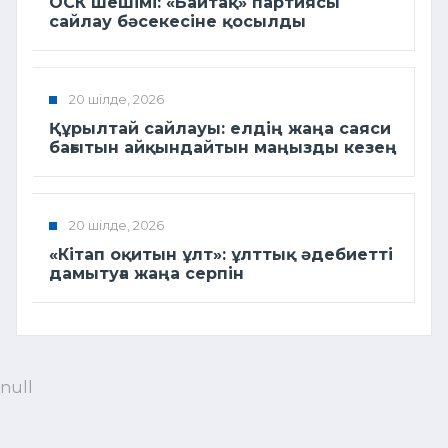
ОСК шешімі: «Байтақ» партиясы
сайлау бәсекесіне қосылды
20 шілде, 2026
Құрылтай сайлауы: елдің жаңа саяси
бағытын айқындайтын маңызды кезең
20 шілде, 2026
«Кітап оқитын ұлт»: ұлттық әдебиетті
дамытуға жаңа серпін
null