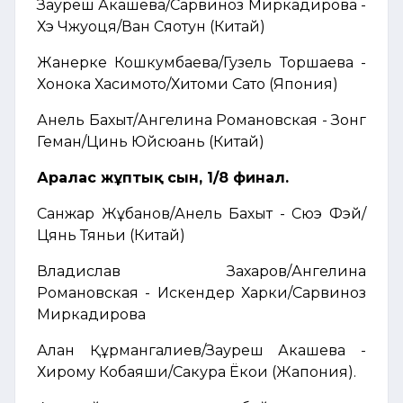
Зауреш Акашева/Сарвиноз Миркадирова -
Хэ Чжуоця/Ван Сяотун (Китай)
Жанерке Кошкумбаева/Гузель Торшаева -
Хонока Хасимото/Хитоми Сато (Япония)
Анель Бахыт/Ангелина Романовская - Зонг
Геман/Цинь Юйсюань (Китай)
Аралас жұптық сын, 1/8 финал
.
Санжар Жұбанов/Анель Бахыт - Сюэ Фэй/
Цянь Тяньи (Китай)
Владислав Захаров/Ангелина
Романовская - Искендер Харки/Сарвиноз
Миркадирова
Алан Құрмангалиев/Зауреш Акашева -
Хирому Кобаяши/Сакура Ёкои (Жапония).