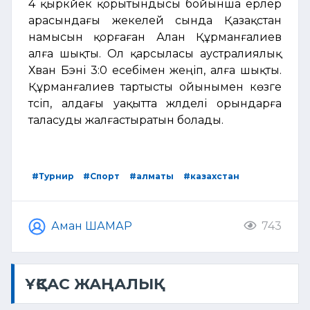
4 қыркүйек қорытындысы бойынша ерлер
арасындағы жекелей сында Қазақстан
намысын қорғаған Алан Құрманғалиев
алға шықты. Ол қарсыласы аустралиялық
Хван Бэні 3:0 есебімен жеңіп, алға шықты.
Құрманғалиев тартысты ойынымен көзге
түсіп, алдағы уақытта жүлделі орындарға
таласуды жалғастыратын болады.
#Турнир
#Спорт
#алматы
#казахстан
Аман ШАМАР
743
ҰҚСАС ЖАҢАЛЫҚ