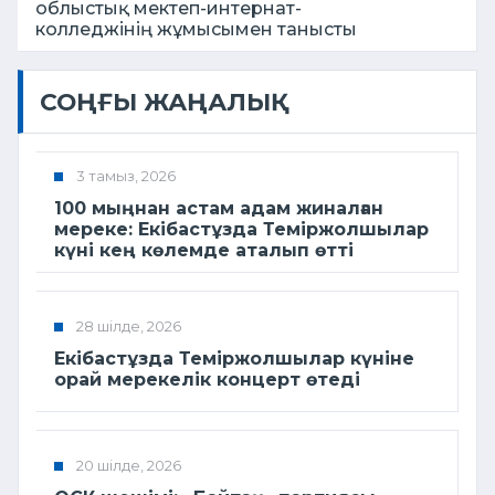
облыстық мектеп-интернат-
колледжінің жұмысымен танысты
СОҢҒЫ ЖАҢАЛЫҚ
3 тамыз, 2026
100 мыңнан астам адам жиналған
мереке: Екібастұзда Теміржолшылар
күні кең көлемде аталып өтті
28 шілде, 2026
Екібастұзда Теміржолшылар күніне
орай мерекелік концерт өтеді
20 шілде, 2026