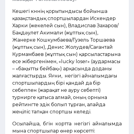
Кешегі күннің қорытындысы бойынша
қазақстандық спортшылардан Искендер
Харки (жекелей сын), Владислав Захаров/
Бақдәулет Акимали (жұптық сын),
Жанерке Кошкумбаева/Гузель Торшаева
(жұптық сын), Денис Жолудев/Сағантай
Курмамбаев (жұптық сын) қарсыластарына
есе жібергенімен, «lucky loser» (аудармасы
– «бақытты бейбақ») арқасында доданы
жалғастырды. Яғни, негізгі айналымдағы
спортшылардың бірі қандай да бір
себеппен (жарақат не ауру себепті)
турнирге қатыса алмай, оның орнына
рейтингте үздік болып тұрған, алайда
жеңіліс тапқан спортшы келеді.
Осылайша, бүгін кортта негізгі айналымда
мына спортшылар өнер көрсетті: