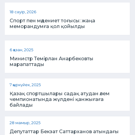
18 сәуір, 2026
Спорт пен мәдениет тоғысы: жаңа
меморандумға қол қойылды
6 қазан, 2025
Министр Темірлан Анарбековты
марапаттады
7 қыркүйек, 2025
Қазақ спортшылары садақ атудан әлем
чемпионатында жүлдені қанжығаға
байлады
28 мамыр, 2025
Депутаттар Бекзат Саттарханов атындағы