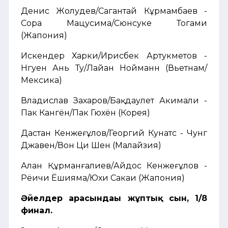
Денис Жолудев/Сагантай Кұрмамбаев -
Сора Мацусима/Сюнсуке Тогами
(Жапония)
Искендер Харки/Ирисбек Артукметов -
Нгуен Ань Ту/Лайан Нойманн (Вьетнам/
Мексика)
Владислав Захаров/Бақдаулет Акимали -
Пак Кангён/Пак Гюхён (Корея)
Дастан Кенжеғұлов/Георгий Кунатс - Чунг
Джавен/Вон Ци Шен (Малайзия)
Алан Құрманғалиев/Айдос Кенжеғұлов -
Рёичи Ёшияма/Юхи Сакаи (Жапония)
Әйелдер арасындағы жұптық сын, 1/8
финал
.