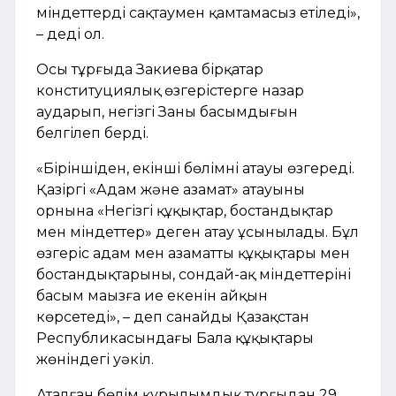
міндеттерді сақтаумен қамтамасыз етіледі»,
– деді ол.
Осы тұрғыда Закиева бірқатар
конституциялық өзгерістерге назар
аударып, негізгі Заңның басымдығын
белгілеп берді.
«Біріншіден, екінші бөлімнің атауы өзгереді.
Қазіргі «Адам және азамат» атауының
орнына «Негізгі құқықтар, бостандықтар
мен міндеттер» деген атау ұсынылады. Бұл
өзгеріс адам мен азаматтың құқықтары мен
бостандықтарының, сондай-ақ міндеттерінің
басым маңызға ие екенін айқын
көрсетеді», – деп санайды Қазақстан
Республикасындағы Бала құқықтары
жөніндегі уәкіл.
Аталған бөлім құрылымдық тұрғыдан 29