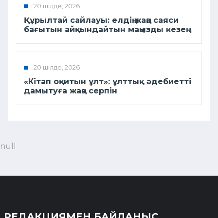
20 шілде, 2026
Құрылтай сайлауы: елдің жаңа саяси
бағытын айқындайтын маңызды кезең
20 шілде, 2026
«Кітап оқитын ұлт»: ұлттық әдебиетті
дамытуға жаңа серпін
null
РЕДАКЦИЯМЕН БАЙЛАНЫС