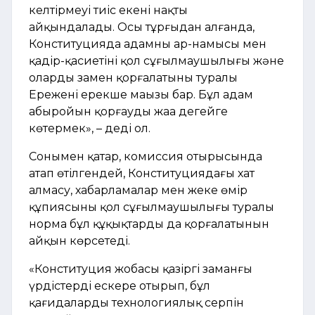
келтірмеуі тиіс екені нақты
айқындалады. Осы тұрғыдан алғанда,
Конституцияда адамның ар-намысы мен
қадір-қасиетінің қол сұғылмаушылығы және
олардың заңмен қорғалатыны туралы
Ереженің ерекше маңызы бар. Бұл адам
абыройын қорғауды жаңа деңгейге
көтермек», – деді ол.
Сонымен қатар, комиссия отырысында
атап өтілгендей, Конституциядағы хат
алмасу, хабарламалар мен жеке өмір
құпиясының қол сұғылмаушылығы туралы
норма бұл құқықтардың да қорғалатынын
айқын көрсетеді.
«Конституция жобасы қазіргі заманғы
үрдістерді ескере отырып, бұл
қағидалардың технологиялық серпін