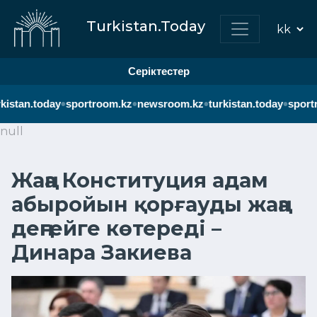
Turkistan.Today
Серіктестер
•
•
•
•
kistan.today
sportroom.kz
newsroom.kz
turkistan.today
sportr
null
Жаңа Конституция адам
абыройын қорғауды жаңа
деңгейге көтереді –
Динара Закиева