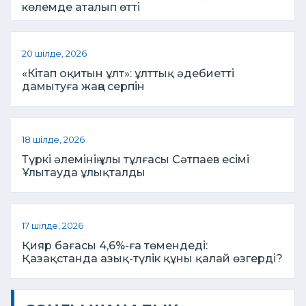
көлемде аталып өтті
20 шілде, 2026
«Кітап оқитын ұлт»: ұлттық әдебиетті
дамытуға жаңа серпін
18 шілде, 2026
Түркі әлемінің ұлы тұлғасы Сәтпаев есімі
Ұлытауда ұлықталды
17 шілде, 2026
Қияр бағасы 4,6%-ға төмендеді:
Қазақстанда азық-түлік құны қалай өзгерді?