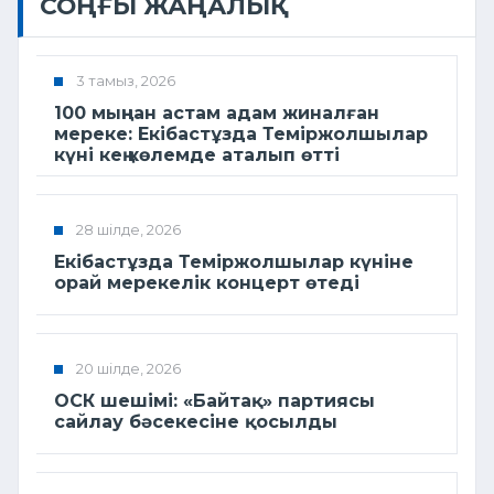
СОҢҒЫ ЖАҢАЛЫҚ
3 тамыз, 2026
100 мыңнан астам адам жиналған
мереке: Екібастұзда Теміржолшылар
күні кең көлемде аталып өтті
28 шілде, 2026
Екібастұзда Теміржолшылар күніне
орай мерекелік концерт өтеді
20 шілде, 2026
ОСК шешімі: «Байтақ» партиясы
сайлау бәсекесіне қосылды