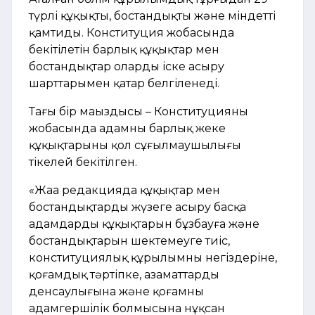
түрлі құқықты, бостандықты және міндетті
қамтиды. Конституция жобасында
бекітілетін барлық құқықтар мен
бостандықтар оларды іске асыру
шарттарымен қатар белгіленеді.
Тағы бір маңыздысы – Конституцияның
жобасында адамның барлық жеке
құқықтарының қол сұғылмаушылығы
тікелей бекітілген.
«Жаңа редакцияда құқықтар мен
бостандықтарды жүзеге асыру басқа
адамдардың құқықтарын бұзбауға және
бостандықтарын шектемеуге тиіс,
конституциялық құрылымның негіздеріне,
қоғамдық тәртіпке, азаматтардың
денсаулығына және қоғамның
адамгершілік болмысына нұқсан