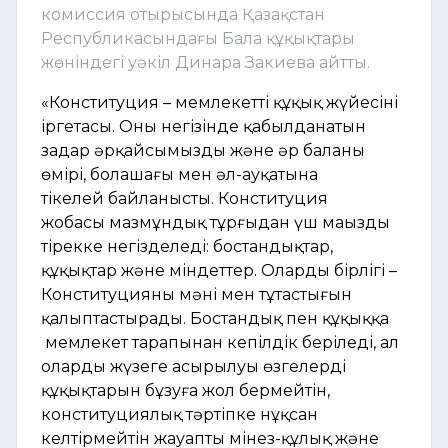
комиссия отырысында Қазақстан
Республикасындағы Бала құқықтары
жөніндегі уәкіл Динара Закиева айтты.
«Конституция – мемлекеттің құқық жүйесінің
іргетасы. Оның негізінде қабылданатын
заңдар әрқайсымыздың және әр баланың
өмірі, болашағы мен әл-ауқатына
тікелей байланысты. Конституция
жобасы мазмұндық тұрғыдан үш маңызды
тірекке негізделеді: бостандықтар,
құқықтар және міндеттер. Олардың бірлігі –
Конституцияның мәні мен тұтастығын
қалыптастырады. Бостандық пен құқыққа
мемлекет тарапынан кепілдік беріледі, ал
олардың жүзеге асырылуы өзгелердің
құқықтарын бұзуға жол бермейтін,
конституциялық тәртіпке нұқсан
келтірмейтін жауапты мінез-құлық және