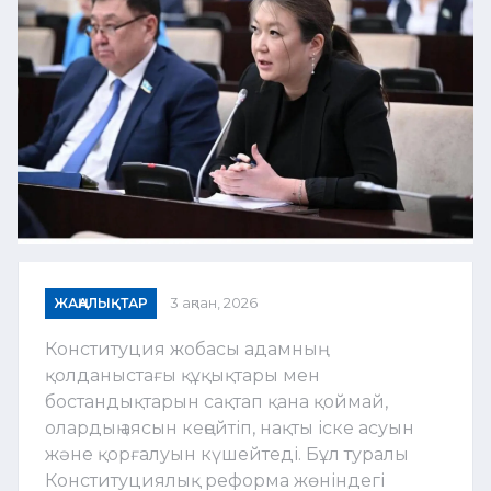
ЖАҢАЛЫҚТАР
3 ақпан, 2026
Конституция жобасы адамның
қолданыстағы құқықтары мен
бостандықтарын сақтап қана қоймай,
олардың аясын кеңейтіп, нақты іске асуын
және қорғалуын күшейтеді. Бұл туралы
Конституциялық реформа жөніндегі