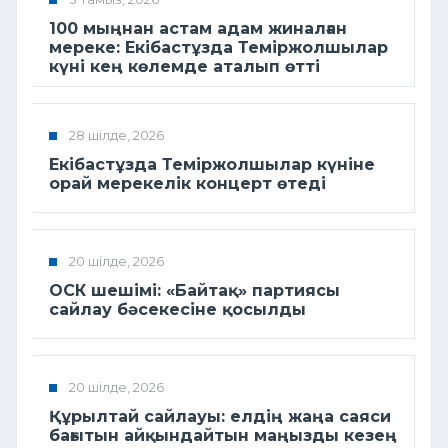
100 мыңнан астам адам жиналған
мереке: Екібастұзда Теміржолшылар
күні кең көлемде аталып өтті
28 шілде, 2026
Екібастұзда Теміржолшылар күніне
орай мерекелік концерт өтеді
20 шілде, 2026
ОСК шешімі: «Байтақ» партиясы
сайлау бәсекесіне қосылды
20 шілде, 2026
Құрылтай сайлауы: елдің жаңа саяси
бағытын айқындайтын маңызды кезең