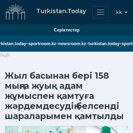
Turkistan.Today
Серіктестер
•
•
•
•
kistan.today
sportroom.kz
newsroom.kz
turkistan.today
sport
null
Жыл басынан бері 158
мыңға жуық адам
жұмыспен қамтуға
жәрдемдесудің белсенді
шараларымен қамтылды