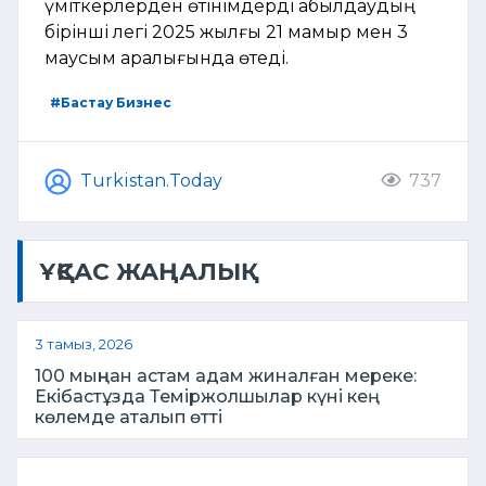
үміткерлерден өтінімдерді қабылдаудың
бірінші легі 2025 жылғы 21 мамыр мен 3
маусым аралығында өтеді.
#Бастау Бизнес
Turkistan.Today
737
ҰҚСАС ЖАҢАЛЫҚ
3 тамыз, 2026
100 мыңнан астам адам жиналған мереке:
Екібастұзда Теміржолшылар күні кең
көлемде аталып өтті