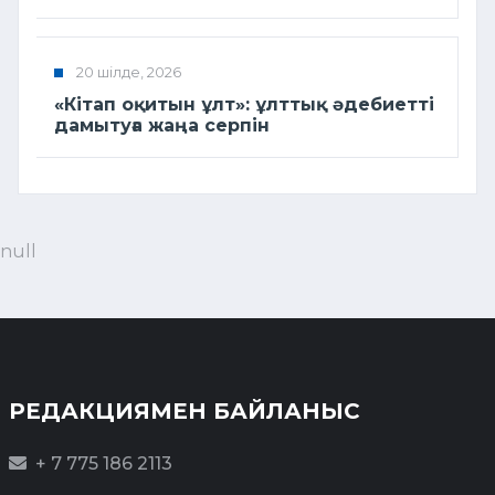
20 шілде, 2026
«Кітап оқитын ұлт»: ұлттық әдебиетті
дамытуға жаңа серпін
null
РЕДАКЦИЯМЕН БАЙЛАНЫС
+ 7 775 186 2113