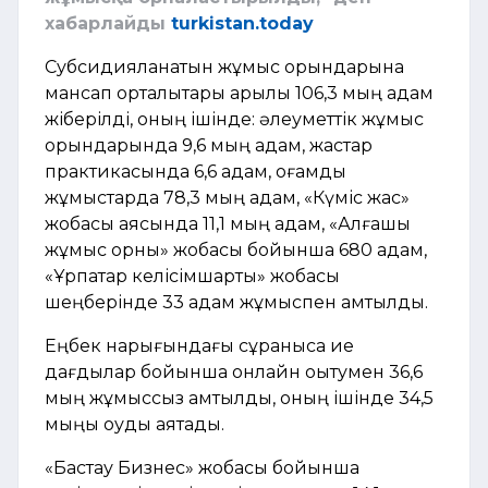
хабарлайды
turkistan.today
Субсидияланатын жұмыс орындарына
мансап орталықтары арқылы 106,3 мың адам
жіберілді, оның ішінде: әлеуметтік жұмыс
орындарында 9,6 мың адам, жастар
практикасында 6,6 адам, қоғамдық
жұмыстарда 78,3 мың адам, «Күміс жас»
жобасы аясында 11,1 мың адам, «Алғашқы
жұмыс орны» жобасы бойынша 680 адам,
«Ұрпақтар келісімшарты» жобасы
шеңберінде 33 адам жұмыспен қамтылды.
Еңбек нарығындағы сұранысқа ие
дағдылар бойынша онлайн оқытумен 36,6
мың жұмыссыз қамтылды, оның ішінде 34,5
мыңы оқуды аяқтады.
«Бастау Бизнес» жобасы бойынша