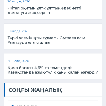
20 шілде, 2026
«Кітап оқитын ұлт»: ұлттық әдебиетті
дамытуға жаңа серпін
18 шілде, 2026
Түркі әлемінің ұлы тұлғасы Сәтпаев есімі
Ұлытауда ұлықталды
17 шілде, 2026
Қияр бағасы 4,6%-ға төмендеді:
Қазақстанда азық-түлік құны қалай өзгерді?
СОҢҒЫ ЖАҢАЛЫҚ
3 тамыз, 2026