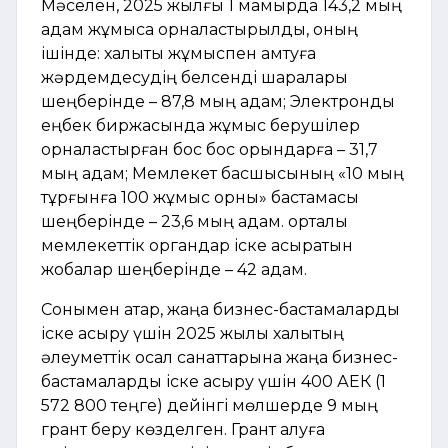
Мәселен, 2025 жылғы 1 мамырда 143,2 мың
адам жұмысқа орналастырылды, оның
ішінде: халықты жұмыспен қамтуға
жәрдемдесудің белсенді шаралары
шеңберінде – 87,8 мың адам; Электрондық
еңбек биржасында жұмыс берушілер
орналастырған бос бос орындарға – 31,7
мың адам; Мемлекет басшысының «10 мың
тұрғынға 100 жұмыс орны» бастамасы
шеңберінде – 23,6 мың адам. орталық
мемлекеттік органдар іске асыратын
жобалар шеңберінде – 42 адам.
Сонымен қатар, жаңа бизнес-бастамаларды
іске асыру үшін 2025 жылы халықтың
әлеуметтік осал санаттарына жаңа бизнес-
бастамаларды іске асыру үшін 400 АЕК (1
572 800 теңге) дейінгі мөлшерде 9 мың
грант беру көзделген. Грант алуға