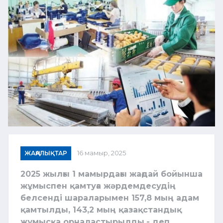
ЖАҢАЛЫҚТАР
16 мамыр, 2025
2025 жылғы 1 мамырдағы жағдай бойынша
жұмыспен қамтуға жәрдемдесудің
белсенді шараларымен 157,8 мың адам
қамтылды, 143,2 мың қазақстандық
жұмысқа орналастырылды,- деп