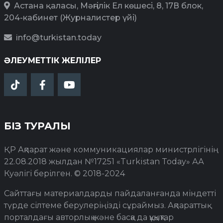
Астана қаласы, Мәңгілік Ел көшесі, 8, 17В блок,
204-кабинет (Журналистер үйі)
info@turkistan.today
ӘЛЕУМЕТТІК ЖЕЛІЛЕР
БІЗ ТУРАЛЫ
ҚР Ақпарат және коммуникациялар министрлігінің
22.08.2018 жылдан №17251 «Turkistan Today» АА
Куәлігі берілген. © 2018-2024
Сайттағы материалдарды пайдаланғанда міндетті
түрде сілтеме берулеріңізді сұраймыз. Ақпараттық
порталдағы авторлық және басқа да құқықтар