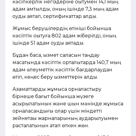
кәсіпкерлік негіздеріне оқытумен 14,1 мың
адам қамтылды, оның ішінде 7,3 мың адам
оқуды аяқтап, сертификаттар алды.
Жұмыс берушілердің өтініші бойынша
кәсіптік оқытуға 802 адам жіберілді, оның
ішінде 51 адам оқуды аяқтады.
Бұдан басқа, қызмет саласын таңдау
мақсатында кәсіптік орталықтарда 140,7 мың
адам әлеуметтік кәсіптік бағдарлаудан
өтіп, кеңес беру қызметтерін алды.
Азаматтарды жұмысқа орналастыру
бірнеше бағыт бойынша жүзеге
асырылатынын және шын мәнінде жұмысқа
орналасқандығы олар үшін міндетті
зейнетақы жарналарының аударылуымен
расталатынын атап өткен жөн.