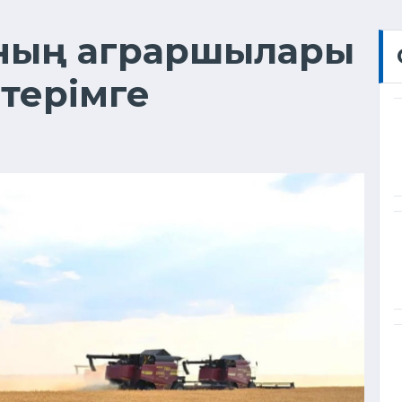
ының аграршылары
терімге