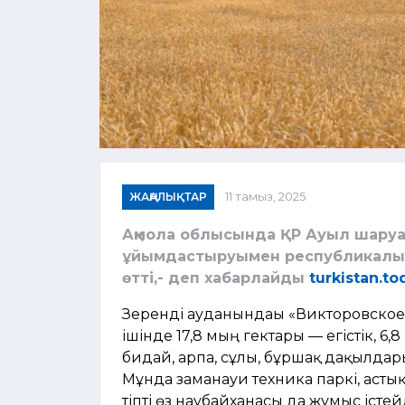
ЖАҢАЛЫҚТАР
11 тамыз, 2025
Ақмола облысында ҚР Ауыл шаруаш
ұйымдастыруымен республикалық 
өтті,- деп хабарлайды
turkistan.to
Зеренді ауданындағы «Викторовское
ішінде 17,8 мың гектары — егістік, 
бидай, арпа, сұлы, бұршақ дақылдары
Мұнда заманауи техника паркі, асты
тіпті өз наубайханасы да жұмыс істе