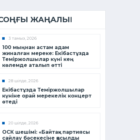
СОҢҒЫ ЖАҢАЛЫҚ
3 тамыз, 2026
100 мыңнан астам адам
жиналған мереке: Екібастұзда
Теміржолшылар күні кең
көлемде аталып өтті
28 шілде, 2026
Екібастұзда Теміржолшылар
күніне орай мерекелік концерт
өтеді
20 шілде, 2026
ОСК шешімі: «Байтақ» партиясы
сайлау бәсекесіне қосылды