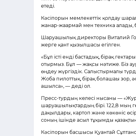
етеді.
Кәсіпорын мемлекеттік қолдау шара
жанар-жағармай мен техника алады, бұ
Шаруашылық директоры Виталий Гонч
жерге қант қызылшасы егілген.
«Бұл істі енді бастадық, бірақ гект
отырмыз. Бұл — жақсы нәтиже. Біз а
өңдеу жүргіздік. Салыстырмалы түрде
Жоба пилоттық, бірақ болашағы зор, 
ашылса», — деді ол.
Пресс-турдың келесі нысаны — «Жура
шаруашылықтардың бірі. 122,8 мың г
дақылдары, картоп және көкөніс өсі
соның ішінде асыл тұқымды қазақтың
Кәсіпорын басшысы Қуантай Сұлтан