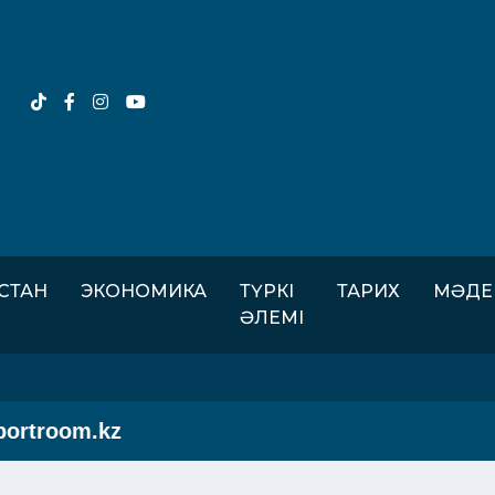
ІСТАН
ЭКОНОМИКА
ТҮРКІ
ТАРИХ
МӘДЕ
ӘЛЕМІ
room.kz