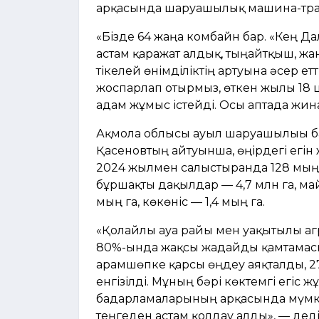
арқасында шаруашылық машина-тракт
«Бізде 64 жаңа комбайн бар. «Кең Д
астам қаражат алдық, тыңайтқыш, жа
тікелей өнімділіктің артуына әсер ет
жоспарлап отырмыз, өткен жылы 18 ц
адам жұмыс істейді. Осы аптада жин
Ақмола облысы ауыл шаруашылығы 
Қасеновтың айтуынша, өңірдегі егін 
2024 жылмен салыстырғанда 128 мың 
бұршақты дақылдар — 4,7 млн га, ма
мың га, көкөніс — 1,4 мың га.
«Қолайлы ауа райы мен уақытылы аг
80%-ында жақсы жағдайды қамтамасыз
арамшөпке қарсы өңдеу аяқталды, 
енгізілді. Мұның бәрі көктемгі егіс
бағдарламаларының арқасында мүмкі
теңгеден астам қолдау алды», — деді