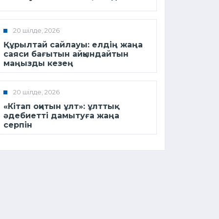
20 шілде, 2026
Құрылтай сайлауы: елдің жаңа
саяси бағытын айқындайтын
маңызды кезең
20 шілде, 2026
«Кітап оқитын ұлт»: ұлттық
әдебиетті дамытуға жаңа
серпін