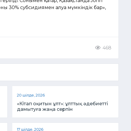
герілді. Сонымен қатар, Қазақстанда John
оны 30% субсидиямен алуға мүмкіндік бар»,
468
20 шілде, 2026
«Кітап оқитын ұлт»: ұлттық әдебиетті
дамытуға жаңа серпін
17 шілде, 2026