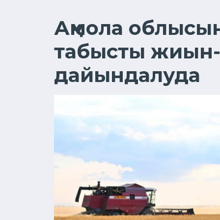
Ақмола облыс
табысты жиын-
дайындалуда