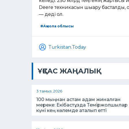
келеді. 250 млрд теңгенің жартысы и
Deere техникасын шығару басталды, 
— деді ол.
#Ақмола облысы
Turkistan.Today
ҰҚСАС ЖАҢАЛЫҚ
3 тамыз, 2026
100 мыңнан астам адам жиналған
мереке: Екібастұзда Теміржолшылар
күні кең көлемде аталып өтті