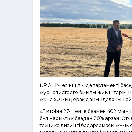
ҚР АШМ егіншілік департаменті бас
журналистерге биылғы жиын-терім н
және 50 мың орақ дайындалғанын ай
«Литріне 274 теңге бағамен 402 мың 
бұл нарықтық бағадан 20% арзан. Өт
техника лизингі бағдарламасы жұмыс