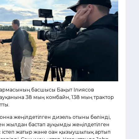
қармасының басшысы Бақыт Ілиясов
ауқанына 38 мың комбайн, 138 мың трактор
тты.
тонна жеңілдетілген дизель отыны бөлінді,
кен жылдан бастап ауқымды жеңілдетілген
 істеп жатыр және оған қызығушылық артып