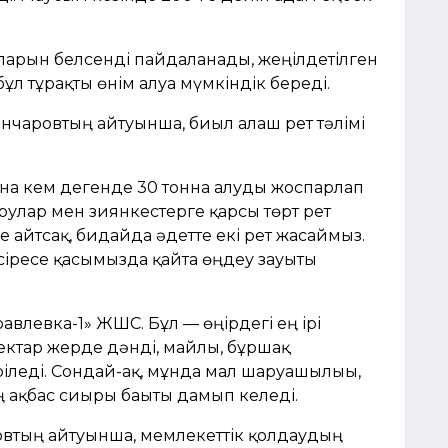
ларын белсенді пайдаланады, жеңілдетілген
л тұрақты өнім алуға мүмкіндік береді.
аровтың айтуынша, биыл алғаш рет тәлімі
арына кем дегенде 30 тонна алуды жоспарлап
урулар мен зиянкестерге қарсы төрт рет
 айтсақ, бидайда әдетте екі рет жасаймыз.
әсіресе қасымызда қайта өңдеу зауыты
влевка-1» ЖШС. Бұл — өңірдегі ең ірі
ектар жерде дәнді, майлы, бұршақ
ріледі. Сондай-ақ, мұнда мал шаруашылығы,
 ақбас сиыры бағыты дамып келеді.
овтың айтуынша, мемлекеттік қолдаудың