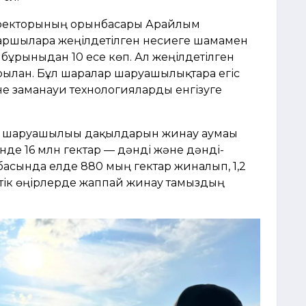
иректорының орынбасары Арайлым
аршыларға жеңілдетілген несиеге шамамен
 бұрынғыдан 10 есе көп. Ал жеңілдетілген
ылған. Бұл шаралар шаруашылықтарға егіс
е заманауи технологияларды енгізуге
ыл шаруашылығы дақылдарын жинау аумағы
нде 16 млн гектар — дәнді және дәнді-
асында елде 880 мың гектар жиналып, 1,2
стік өңірлерде жаппай жинау тамыздың