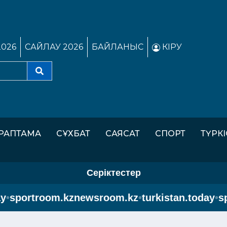
2026
САЙЛАУ 2026
БАЙЛАНЫС
КІРУ
РАПТАМА
СҰХБАТ
САЯСАТ
СПОРТ
ТҮРК
Серіктестер
portroom.kz
newsroom.kz
•
turkistan.today
•
sport