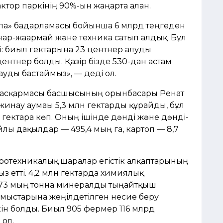
ор паркінің 90%-ын жаңарта алған.
ала» бағдарламасы бойынша 6 млрд теңгеден
нар-жағармай және техника сатып алдық. Бұл
ті: биыл гектарына 23 центнер алуды
ентнер болды. Қазір бізде 530-дан астам
ауды бастаймыз», — деді ол.
басқармасы басшысының орынбасары Ренат
жинау аумағы 5,3 млн гектарды құрайды, бұл
гектарға көп. Оның ішінде дәнді және дәнді-
йлы дақылдар — 495,4 мың га, картоп — 8,7
ротехникалық шаралар егістік алқаптарының
 етті. 4,2 млн гектарда химиялық
273 мың тонна минералды тыңайтқыш
 жұмыстарына жеңілдетілген несие беру
н болды. Биыл 905 фермер 116 млрд
 ол.