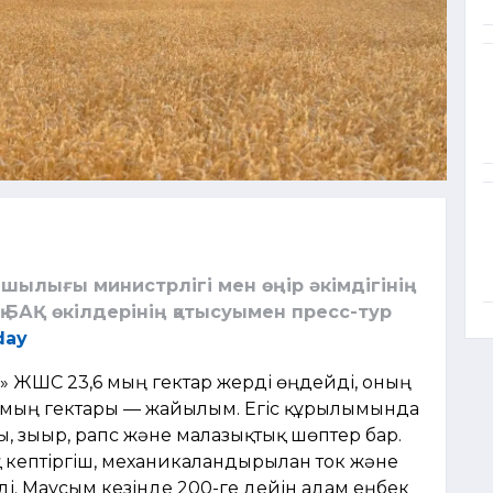
ылығы министрлігі мен өңір әкімдігінің
БАҚ өкілдерінің қатысуымен пресс-тур
day
» ЖШС 23,6 мың гектар жерді өңдейді, оның
6,8 мың гектары — жайылым. Егіс құрылымында
, зығыр, рапс және малазықтық шөптер бар.
қ кептіргіш, механикаландырылған ток және
йді. Маусым кезінде 200-ге дейін адам еңбек