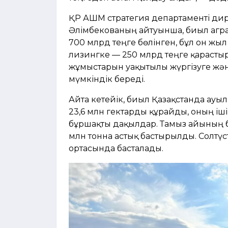
ҚР АШМ стратегия департаменті д
Әлімбекованың айтуынша, биыл агр
700 млрд теңге бөлінген, бұл он жыл
лизингке — 250 млрд теңге қарастыр
жұмыстарын уақытылы жүргізуге жән
мүмкіндік береді.
Айта кетейік, биыл Қазақстанда ау
23,6 млн гектарды құрайды, оның іші
бұршақты дақылдар. Тамыз айының б
млн тонна астық бастырылды. Солтү
ортасында басталады.