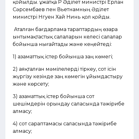
қойылды. Құжатқа ҚР Әділет министрі Ерлан
Сәрсембаев пен Вьетнамның Әділет
министрі Нгуен Хай Нинь қол қойды.
Аталған бағдарлама тараптардың өзара
ынтымақтастық салаларын келесі салалар
бойынша нығайтады және кеңейтеді:
1) азаматтық істер бойынша заң көмегі;
2) аяқталған мәмілелерді тіркеу, сот ісін
жүргізу кезінде заң көмегін ұйымдастыру
және көрсету;
3) азаматтық істер бойынша сот
шешімдерін орындау саласында тәжірибе
алмасу;
4) сот сараптамасы саласында тәжірибе
алмасу;