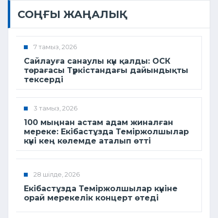
СОҢҒЫ ЖАҢАЛЫҚ
7 тамыз, 2026
Сайлауға санаулы күн қалды: ОСК
төрағасы Түркістандағы дайындықты
тексерді
3 тамыз, 2026
100 мыңнан астам адам жиналған
мереке: Екібастұзда Теміржолшылар
күні кең көлемде аталып өтті
28 шілде, 2026
Екібастұзда Теміржолшылар күніне
орай мерекелік концерт өтеді