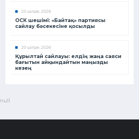
20 шілде, 2026
ОСК шешімі: «Байтақ» партиясы
сайлау бәсекесіне қосылды
20 шілде, 2026
Құрылтай сайлауы: елдің жаңа саяси
бағытын айқындайтын маңызды
кезең
null