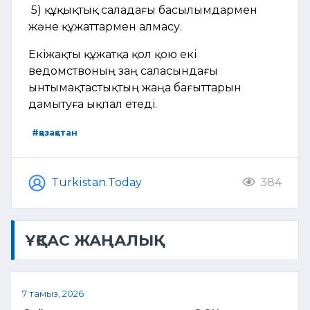
5) құқықтық саладағы басылымдармен
және құжаттармен алмасу.
Екіжақты құжатқа қол қою екі
ведомствоның заң саласындағы
ынтымақтастықтың жаңа бағыттарын
дамытуға ықпал етеді.
#қазақстан
Turkistan.Today
384
ҰҚСАС ЖАҢАЛЫҚ
7 тамыз, 2026