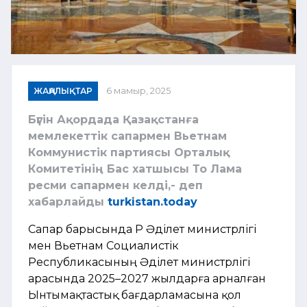
ЖАҢАЛЫҚТАР
6 мамыр, 2025
Бүгін Ақордада Қазақстанға
мемлекеттік сапармен Вьетнам
Коммунистік партиясы Орталық
Комитетінің Бас хатшысы То Лама
ресми сапармен келді,- деп
хабарлайды
turkistan.today
Сапар барысында ҚР Әділет министрлігі
мен Вьетнам Социалистік
Республикасының Әділет министрлігі
арасында 2025–2027 жылдарға арналған
Ынтымақтастық бағдарламасына қол