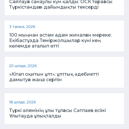
Сайлауға санаулы күн қалды: ОСК төрағасы
Түркістандағы дайындықты тексерді
3 тамыз, 2026
100 мыңнан астам адам жиналған мереке:
Екібастұзда Теміржолшылар күні кең
көлемде аталып өтті
20 шілде, 2026
«Кітап оқитын ұлт»: ұлттық әдебиетті
дамытуға жаңа серпін
18 шілде, 2026
Түркі әлемінің ұлы тұлғасы Сәтпаев есімі
Ұлытауда ұлықталды