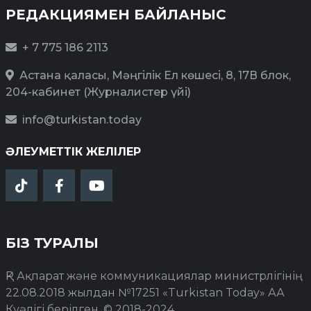
РЕДАКЦИЯМЕН БАЙЛАНЫС
+ 7 775 186 2113
Астана қаласы, Мәңгілік Ел көшесі, 8, 17В блок,
204-кабинет (Журналистер үйі)
info@turkistan.today
ӘЛЕУМЕТТІК ЖЕЛІЛЕР
БІЗ ТУРАЛЫ
ҚР Ақпарат және коммуникациялар министрлігінің
22.08.2018 жылдан №17251 «Turkistan Today» АА
Куәлігі берілген. © 2018-2024