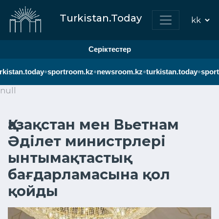
Turkistan.Today
Серіктестер
•
•
•
•
kistan.today
sportroom.kz
newsroom.kz
turkistan.today
sport
null
Қазақстан мен Вьетнам
Әділет министрлері
ынтымақтастық
бағдарламасына қол
қойды