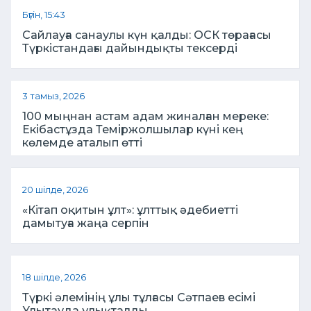
Бүгін, 15:43
Сайлауға санаулы күн қалды: ОСК төрағасы
Түркістандағы дайындықты тексерді
3 тамыз, 2026
100 мыңнан астам адам жиналған мереке:
Екібастұзда Теміржолшылар күні кең
көлемде аталып өтті
20 шілде, 2026
«Кітап оқитын ұлт»: ұлттық әдебиетті
дамытуға жаңа серпін
18 шілде, 2026
Түркі әлемінің ұлы тұлғасы Сәтпаев есімі
Ұлытауда ұлықталды