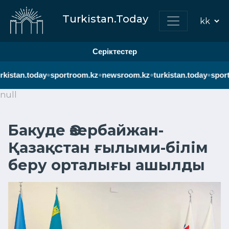
Turkistan.Today
Серіктестер
•
•
•
•
rkistan.today
sportroom.kz
newsroom.kz
turkistan.today
sport
null
Бакуде Әзербайжан-
Қазақстан ғылыми-білім
беру орталығы ашылды