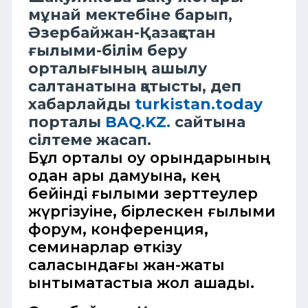
мұнай мектебіне барып,
Әзербайжан-Қазақстан
ғылыми-білім беру
орталығының ашылу
салтанатына қатысты, деп
хабарлайды
turkistan.today
порталы
BAQ.KZ.
сайтына
сілтеме жасап.
Бұл орталық оқу орындарының
одан ары дамуына, кең
бейінді ғылыми зерттеулер
жүргізуіне, бірлескен ғылыми
форум, конференция,
семинарлар өткізу
саласындағы жан-жақты
ынтымақтастыққа жол ашады.