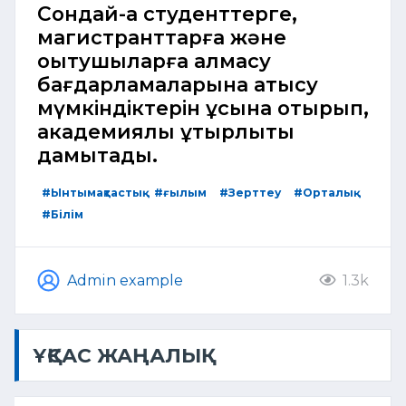
Сондай-ақ студенттерге,
магистранттарға және
оқытушыларға алмасу
бағдарламаларына қатысу
мүмкіндіктерін ұсына отырып,
академиялық ұтқырлықты
дамытады.
#Ынтымақтастық
#ғылым
#Зерттеу
#Орталық
#Білім
Admin example
1.3k
ҰҚСАС ЖАҢАЛЫҚ