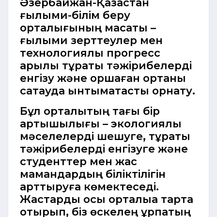
Әзербайжан-Қазақстан
ғылыми-білім беру
орталығының мақсаты –
ғылыми зерттеулер мен
технологиялық прогресс
арқылы тұрақты тәжірибелерді
енгізу және қоршаған ортаны
сақтауда ынтымақтастық орнату.
Бұл орталықтың тағы бір
артықшылығы – экологиялық
мәселелерді шешуге, тұрақты
тәжірибелерді енгізуге және
студенттер мен жас
мамандардың біліктілігін
арттыруға көмектеседі.
Жастарды осы орталыққа тарта
отырып, біз өскелең ұрпақтың