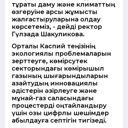
тұрақты даму және климаттың
өзгеруіне қарсы жұмысты
жалғастыруларына қолдау
көрсетеміз, - дейді ректор
Гүлзада Шакуликова.
Орталық Каспий теңізінің
экологиялық проблемаларын
зерттеуге, көмірсутек
секторындағы көмірқышқыл
газының шығарындыларын
азайтудың инновациялық
әдістерін әзірлеуге және
мұнай-газ саласындағы
процестерді оңтайландыру
үшін озық цифрлық шешімдер
қабылдауға септігін тигізеді.