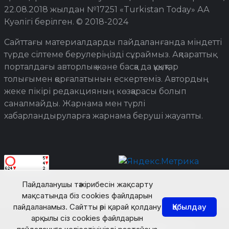
22.08.2018 жылдан №17251 «Turkistan Today» АА
Куәлігі берілген. © 2018-2024
Сайттағы материалдарды пайдаланғанда міндетті
түрде сілтеме берулеріңізді сұраймыз. Ақпараттық
порталдағы авторлық және басқа да құқықтар
толығымен қорғалатынын ескертеміз. Автордың
жеке пікірі редакцияның көзқарасы болып
саналмайды. Жарнама мен түрлі
хабарландыруларға жарнама беруші жауапты.
Пайдаланушы тәжірибесін жақсарту
мақсатында біз cookies файлдарын
пайдаланамыз. Сайтты әрі қарай қолдану
Қабылдау
арқылы сіз cookies файлдарын
© Turkistan Today. Барлық құқық қорғалған.