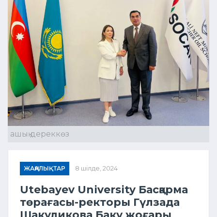
ашық дереккөз
ЖАҢАЛЫҚТАР
8 шілде, 2024
Utebayev University Басқарма
төрағасы-ректоры Гүлзада
Шакуликова Баку жоғары