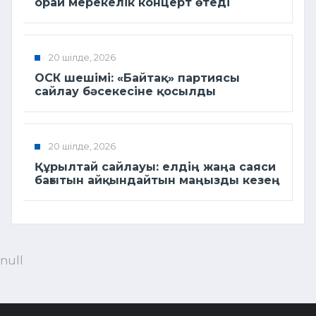
орай мерекелік концерт өтеді
20 шілде, 2026
ОСК шешімі: «Байтақ» партиясы
сайлау бәсекесіне қосылды
20 шілде, 2026
Құрылтай сайлауы: елдің жаңа саяси
бағытын айқындайтын маңызды кезең
null