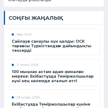
СОҢҒЫ ЖАҢАЛЫҚ
Бүгін, 15:43
Сайлауға санаулы күн қалды: ОСК
төрағасы Түркістандағы дайындықты
тексерді
3 тамыз, 2026
100 мыңнан астам адам жиналған
мереке: Екібастұзда Теміржолшылар
күні кең көлемде аталып өтті
28 шілде, 2026
Екібастұзда Теміржолшылар күніне