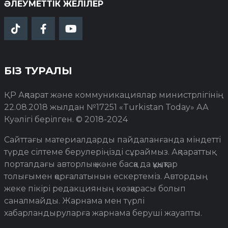
ӘЛЕУМЕТТІК ЖЕЛІЛЕР
БІЗ ТУРАЛЫ
ҚР Ақпарат және коммуникациялар министрлігінің
22.08.2018 жылдан №17251 «Turkistan Today» АА
Куәлігі берілген. © 2018-2024
Сайттағы материалдарды пайдаланғанда міндетті
түрде сілтеме берулеріңізді сұраймыз. Ақпараттық
порталдағы авторлық және басқа да құқықтар
толығымен қорғалатынын ескертеміз. Автордың
жеке пікірі редакцияның көзқарасы болып
саналмайды. Жарнама мен түрлі
хабарландыруларға жарнама беруші жауапты.