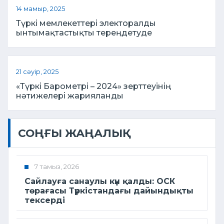
14 мамыр, 2025
Түркі мемлекеттері электоралды
ынтымақтастықты тереңдетуде
21 сәуір, 2025
«Түркі Барометрі – 2024» зерттеуінің
нәтижелері жарияланды
СОҢҒЫ ЖАҢАЛЫҚ
7 тамыз, 2026
Сайлауға санаулы күн қалды: ОСК
төрағасы Түркістандағы дайындықты
тексерді