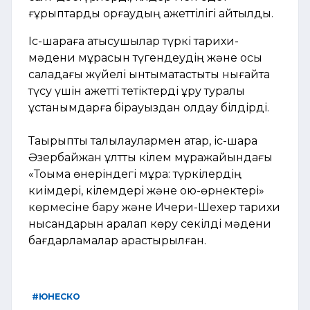
ғұрыптарды қорғаудың қажеттілігі айтылды.
Іс-шараға қатысушылар түркі тарихи-
мәдени мұрасын түгендеудің және осы
саладағы жүйелі ынтымақтастықты нығайта
түсу үшін қажетті тетіктерді құру туралы
ұстанымдарға бірауыздан қолдау білдірді.
Тақырыптық талқылаулармен қатар, іс-шара
Әзербайжан ұлттық кілем мұражайындағы
«Тоқыма өнеріндегі мұра: түркілердің
киімдері, кілемдері және ою-өрнектері»
көрмесіне бару және Ичери-Шехер тарихи
нысандарын аралап көру секілді мәдени
бағдарламалар қарастырылған.
#ЮНЕСКО