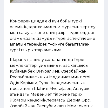
Конференцияда екі күн бойы түркі
әлемінің тарихи-мәдени мұрасын зерттеу
мен сақтауға және оның қазіргі түркі елдері
қоғамындағы дамудың түрлі аспектілеріне
ықпалын тереңірек түсінуге бағытталған
түрлі тақырыптар қамтылмақ.
Шараның ашылу салтанатында Түркі
мемлекеттері ұйымының Бас хатшысы
Кубанычбек Омуралиев, Әзербайжан
Республикасының Мәдениет министрі
Әділ Кәрімли, Түркі Академиясының
президенті Шаһин Мұстафаев, Ататүрік
атындағы Мәдениет, тіл және тарих
Жоғары кеңесінің төрағасы Дерия Өрс,
Әзербайжан Республикасы Мемлекеттік