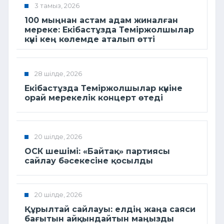
3 тамыз, 2026
100 мыңнан астам адам жиналған
мереке: Екібастұзда Теміржолшылар
күні кең көлемде аталып өтті
28 шілде, 2026
Екібастұзда Теміржолшылар күніне
орай мерекелік концерт өтеді
20 шілде, 2026
ОСК шешімі: «Байтақ» партиясы
сайлау бәсекесіне қосылды
20 шілде, 2026
Құрылтай сайлауы: елдің жаңа саяси
бағытын айқындайтын маңызды