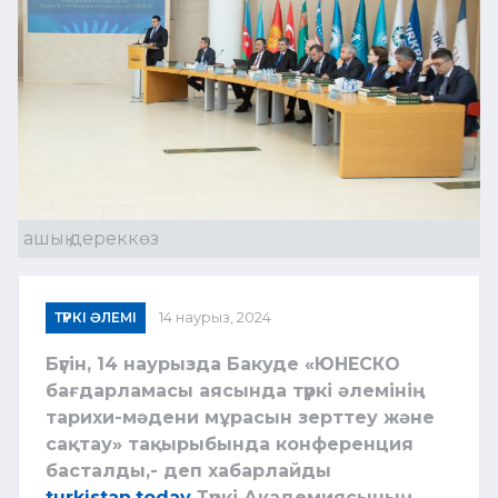
ашық дереккөз
ТҮРКІ ӘЛЕМІ
14 наурыз, 2024
Бүгін, 14 наурызда Бакуде «ЮНЕСКО
бағдарламасы аясында түркі әлемінің
тарихи-мәдени мұрасын зерттеу және
сақтау» тақырыбында конференция
басталды,- деп хабарлайды
turkistan.today
Түркі Академиясының