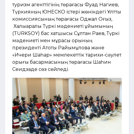
туризм агенттігінің төрағасы Фуад Нагиев,
Түркияның ЮНЕСКО істері жөніндегі Ұлттық
комиссиясының төрағасы Оджал Оғыз,
Халықаралық Түркі мәдениеті ұйымының
(TURKSOY) бас хатшысы Сұлтан Раев, Түркі
мәдениеті мен мұрасы қорының
президенті Ақтоты Райымқұлова және
«Ичери Шаһар» мемлекеттік тарихи-сәулет
қорығы басқармасының төрағасы Шаһин
Сеидзаде сөз сөйледі.