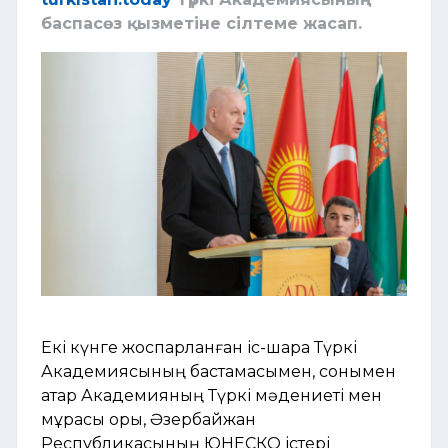
баспасөз қызметіне сілтеме жасап.
Екі күнге жоспарланған іс-шара Түркі
Академиясының бастамасымен, сонымен
қатар Академияның Түркі мәдениеті мен
мұрасы қоры, Әзербайжан
Республикасының ЮНЕСКО істері