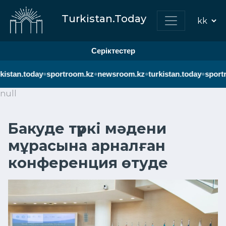
Turkistan.Today
Серіктестер
•
•
•
•
istan.today
sportroom.kz
newsroom.kz
turkistan.today
sportr
null
Бакуде түркі мәдени
мұрасына арналған
конференция өтуде