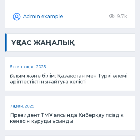
Admin example
9.7k
ҰҚСАС ЖАҢАЛЫҚ
5 желтоқсан, 2025
Ғылым және білім: Қазақстан мен Түркі әлемі
әріптестікті нығайтуға келісті
7 қазан, 2025
Президент ТМҰ аясында Киберқауіпсіздік
кеңесін құруды ұсынды