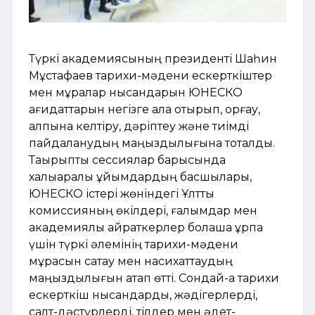
Түркі академиясының президенті Шаһин
Мұстафаев тарихи-мәдени ескерткіштер
мен мұралар нысандарын ЮНЕСКО
қағидаттарын негізге ала отырып, қорғау,
қалпына келтіру, дәріптеу және тиімді
пайдаланудың маңыздылығына тоқталды.
Тақырыптық сессиялар барысында
халықаралық ұйымдардың басшылары,
ЮНЕСКО істері жөніндегі Ұлттық
комиссияның өкілдері, ғалымдар мен
академиялық қайраткерлер болашақ ұрпақ
үшін түркі әлемінің тарихи-мәдени
мұрасын сақтау мен насихаттаудың
маңыздылығын атап өтті. Сондай-ақ тарихи
ескерткіш нысандарды, жәдігерлерді,
салт-дәстүрлерді, тілдер мен әдет-