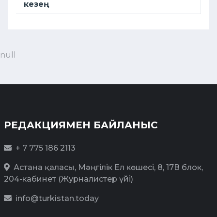
кезең
null
РЕДАКЦИЯМЕН БАЙЛАНЫС
+ 7 775 186 2113
Астана қаласы, Мәңгілік Ел көшесі, 8, 17В блок,
204-кабинет (Журналистер үйі)
info@turkistan.today