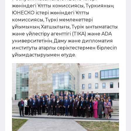
жөніндегі Ұлттық комиссиясы, Түркияның
ЮНЕСКО істері жөніндегі Ұлттық
комиссиясы, Түркі мемлекеттері
ұйымының Хатшылығы, Түрік ынтымақтастық
және үйлестіру агенттігі (TIKA) және ADA
университетінің Даму және дипломатия
институты қатарлы серіктестермен бірлесіп
ұйымдастыруымен өтуде.