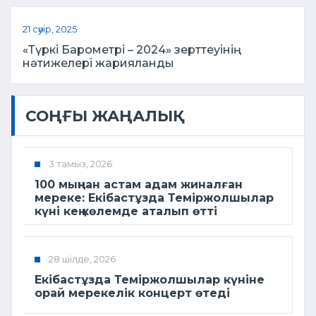
21 сәуір, 2025
«Түркі Барометрі – 2024» зерттеуінің
нәтижелері жарияланды
СОҢҒЫ ЖАҢАЛЫҚ
3 тамыз, 2026
100 мыңнан астам адам жиналған
мереке: Екібастұзда Теміржолшылар
күні кең көлемде аталып өтті
28 шілде, 2026
Екібастұзда Теміржолшылар күніне
орай мерекелік концерт өтеді