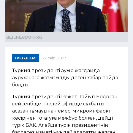
ашық дереккөз
ТҮРКІ ӘЛЕМІ
27 сәуір, 2023
Түркия президенті ауыр жағдайда
ауруханаға жатқызылды деген хабар пайда
болды.
Түркия президенті Режеп Тайып Ердоған
сейсенбіде тікелей эфирде сұхбатты
асқазан тұмауынан емес, микроинфаркт
кесірінен тоқтатуға мәжбүр болған, дейді
түрік БАҚ. Алайда түрік президентінің
баспасөз қызметі мұндай ақпаратты жалған