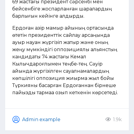
69 жастағы президент сәрсенбі мен
бейсенбіге жоспарланған шаралардың
барлығын кейінге қалдырды.
Ердоған қазір мамыр айының ортасында
өтетін президенттік сайлау қарсаңында
ауыр науқан жүргізіп жатыр және оның
жеңу мүмкіндігі оппозициялық альянстың
кандидаты 74 жастағы Кемал
Кылычдароғлымен теңбе-тең. Сәуір
айында жүргізілген сауалнамалардың
көпшілігі оппозиция жиырма жыл бойы
Түркияны басқарған Ердоғаннан бірнеше
пайыздық тармаққа озып кеткенін көрсетеді.
Admin example
1.9k