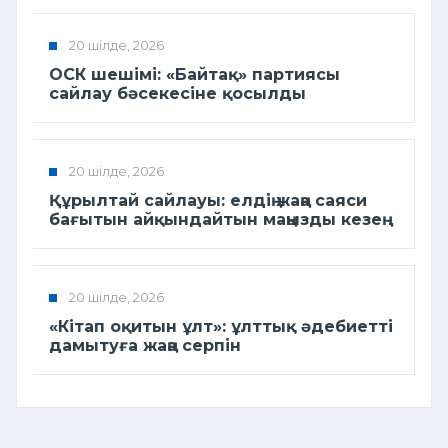
20 шілде, 2026
ОСК шешімі: «Байтақ» партиясы
сайлау бәсекесіне қосылды
20 шілде, 2026
Құрылтай сайлауы: елдің жаңа саяси
бағытын айқындайтын маңызды кезең
20 шілде, 2026
«Кітап оқитын ұлт»: ұлттық әдебиетті
дамытуға жаңа серпін