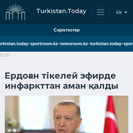
Turkistan.Today
Серіктестер
•
•
•
•
rkistan.today
sportroom.kz
newsroom.kz
turkistan.today
spor
null
Ердоған тікелей эфирде
инфаркттан аман қалды