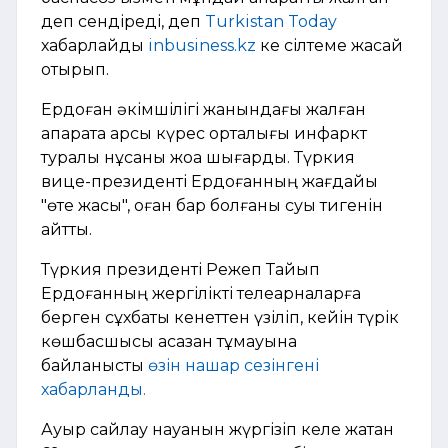
деп сендіреді, деп
Turkistan Today
хабарлайды
inbusiness.kz
ке сілтеме жасай
отырып.
Ердоған әкімшілігі жанындағы жалған
ақпаратқа қарсы күрес орталығы инфаркт
туралы нұсқаны жоққа шығарды. Түркия
вице-президенті Ердоғанның жағдайы
"өте жақсы", оған бар болғаны суық тигенін
айтты.
Түркия президенті Режеп Тайып
Ердоғанның жергілікті телеарналарға
берген сұхбаты кенеттен үзіліп, кейін түрік
көшбасшысы асқазан тұмауына
байланысты
өзін нашар сезінгені
хабарланды.
Ауыр сайлау науқанын жүргізіп келе жатқан