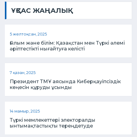
ҰҚСАС ЖАҢАЛЫҚ
5 желтоқсан, 2025
Ғылым және білім: Қазақстан мен Түркі әлемі
әріптестікті нығайтуға келісті
7 қазан, 2025
Президент ТМҰ аясында Киберқауіпсіздік
кеңесін құруды ұсынды
14 мамыр, 2025
Түркі мемлекеттері электоралды
ынтымақтастықты тереңдетуде