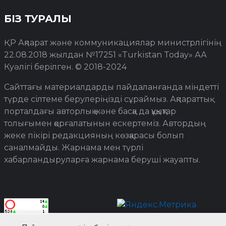
БІЗ ТУРАЛЫ
ҚР Ақпарат және коммуникациялар министрлігінің
22.08.2018 жылдан №17251 «Turkistan Today» АА
Куәлігі берілген. © 2018-2024
Сайттағы материалдарды пайдаланғанда міндетті
түрде сілтеме берулеріңізді сұраймыз. Ақпараттық
порталдағы авторлық және басқа да құқықтар
толығымен қорғалатынын ескертеміз. Автордың
жеке пікірі редакцияның көзқарасы болып
саналмайды. Жарнама мен түрлі
хабарландыруларға жарнама беруші жауапты.