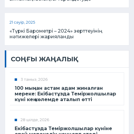
21 сәуір, 2025
«Түркі Барометрі – 2024» зерттеуінің
нәтижелері жарияланды
СОҢҒЫ ЖАҢАЛЫҚ
3 тамыз, 2026
100 мыңнан астам адам жиналған
мереке: Екібастұзда Теміржолшылар
күні кең көлемде аталып өтті
28 шілде, 2026
Екібастұзда Теміржолшылар күніне