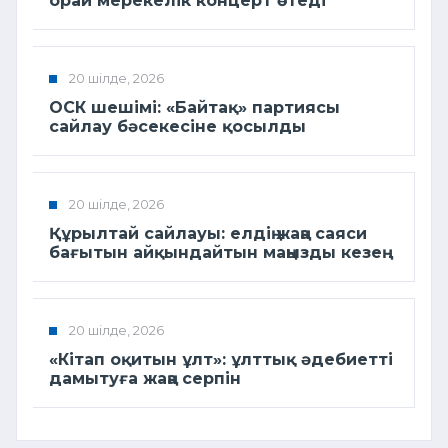
орай мерекелік концерт өтеді
20 шілде, 2026
ОСК шешімі: «Байтақ» партиясы
сайлау бәсекесіне қосылды
20 шілде, 2026
Құрылтай сайлауы: елдің жаңа саяси
бағытын айқындайтын маңызды кезең
20 шілде, 2026
«Кітап оқитын ұлт»: ұлттық әдебиетті
дамытуға жаңа серпін