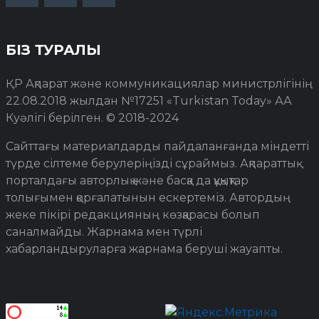
БІЗ ТУРАЛЫ
ҚР Ақпарат және коммуникациялар министрлігінің
22.08.2018 жылдан №17251 «Turkistan Today» АА
Куәлігі берілген. © 2018-2024
Сайттағы материалдарды пайдаланғанда міндетті
түрде сілтеме берулеріңізді сұраймыз. Ақпараттық
порталдағы авторлық және басқа да құқықтар
толығымен қорғалатынын ескертеміз. Автордың
жеке пікірі редакцияның көзқарасы болып
саналмайды. Жарнама мен түрлі
хабарландыруларға жарнама беруші жауапты.