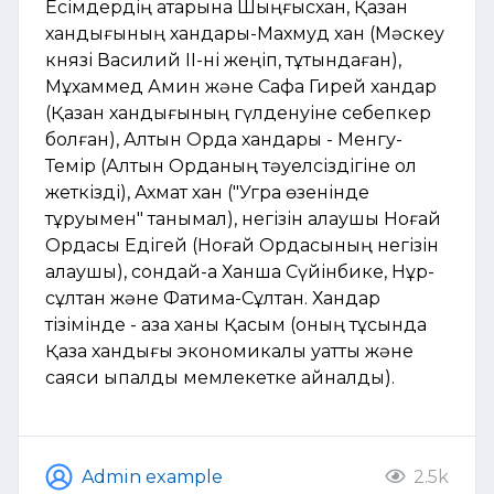
Есімдердің қатарына Шыңғысхан, Қазан
хандығының хандары-Махмуд хан (Мәскеу
князі Василий II-ні жеңіп, тұтқындаған),
Мұхаммед Амин және Сафа Гирей хандар
(Қазан хандығының гүлденуіне себепкер
болған), Алтын Орда хандары - Менгу-
Темір (Алтын Орданың тәуелсіздігіне қол
жеткізді), Ахмат хан ("Угра өзенінде
тұруымен" танымал), негізін қалаушы Ноғай
Ордасы Едігей (Ноғай Ордасының негізін
қалаушы), сондай-ақ Ханша Сүйінбике, Нұр-
сұлтан және Фатима-Сұлтан. Хандар
тізімінде - қазақ ханы Қасым (оның тұсында
Қазақ хандығы экономикалық қуатты және
саяси ықпалды мемлекетке айналды).
Admin example
2.5k