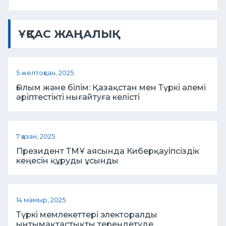
ҰҚСАС ЖАҢАЛЫҚ
5 желтоқсан, 2025
Ғылым және білім: Қазақстан мен Түркі әлемі
әріптестікті нығайтуға келісті
7 қазан, 2025
Президент ТМҰ аясында Киберқауіпсіздік
кеңесін құруды ұсынды
14 мамыр, 2025
Түркі мемлекеттері электоралды
ынтымақтастықты тереңдетуде