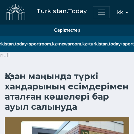
Turkistan.Today
Серіктестер
•
•
•
•
kistan.today
sportroom.kz
newsroom.kz
turkistan.today
sport
null
Қазан маңында түркі
хандарының есімдерімен
аталған көшелері бар
ауыл салынуда