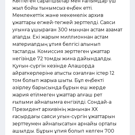
Көптеген сарапшылар мен ғалымдар үш
жыл бойы тынымсыз еңбек етті.
Мемлекеттік және мекемелік архив
құжаттары егжей-тегжей зерттелді. Саяси
қуғынға ұшыраған 300 мыңнан астам азамат
ақталды. Екі жарым миллионнан астам
материалдың құпия белгісі алынып
тасталды. Комиссия зерттеген құжаттар
негізінде 72 томдық жинақ дайындалды.
Қуғын-сүргін кезінде Алашорда
қайраткерлеріне қатысты қозғалған істер 12
том болып жарыққа шықты. Бұл еңбекті
әзірлеу барысында бұрын еш жерде
жария етілмеген құжаттар алғаш рет
ғылыми айналымға енгізілді. Сондай-ақ
Президент архивінің жанынан ХХ
ғасырдағы саяси қуғын-сүргін құжаттарын
зерттеумен айналысатын арнайы орталық
ашылды. Бұрын құпия болып келген 700