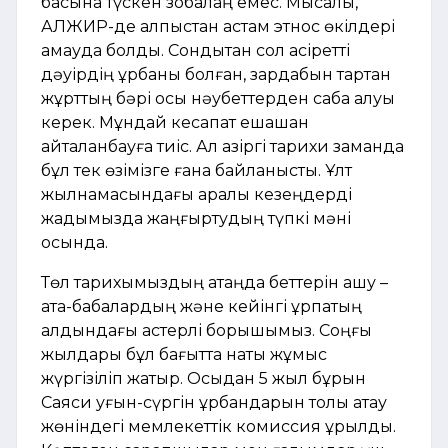
басына түскен зобалаң емес. Мысалы,
АЛЖИР-де алпыстан астам этнос өкілдері
қамауда болды. Сондықтан сол қасіретті
дәуірдің құрбаны болған, зардабын тартқан
жұрттың бәрі осы нәубеттерден сабақ алуы
керек. Мұндай кесапат ешқашан
қайталанбауға тиіс. Ал қазіргі тарихи заманда
бұл тек өзімізге ғана байланысты. Ұлт
жылнамасындағы қаралы кезеңдерді
жадымызда жаңғыртудың түпкі мәні
осында.
Төл тарихымыздың ақтаңдақ беттерін ашу –
ата-бабалардың және кейінгі ұрпақтың
алдындағы қастерлі борышымыз. Соңғы
жылдары бұл бағытта нақты жұмыс
жүргізіліп жатыр. Осыдан 5 жыл бұрын
Саяси қуғын-сүргін құрбандарын толық ақтау
жөніндегі мемлекеттік комиссия құрылды.