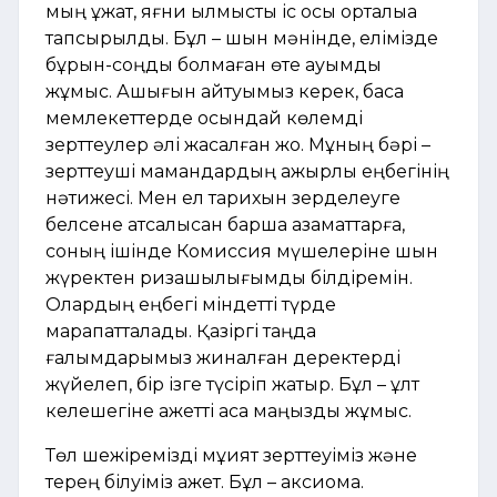
мың құжат, яғни қылмыстық іс осы орталыққа
тапсырылды. Бұл – шын мәнінде, елімізде
бұрын-соңды болмаған өте ауқымды
жұмыс. Ашығын айтуымыз керек, басқа
мемлекеттерде осындай көлемді
зерттеулер әлі жасалған жоқ. Мұның бәрі –
зерттеуші мамандардың қажырлы еңбегінің
нәтижесі. Мен ел тарихын зерделеуге
белсене атсалысқан барша азаматтарға,
соның ішінде Комиссия мүшелеріне шын
жүректен ризашылығымды білдіремін.
Олардың еңбегі міндетті түрде
марапатталады. Қазіргі таңда
ғалымдарымыз жиналған деректерді
жүйелеп, бір ізге түсіріп жатыр. Бұл – ұлт
келешегіне қажетті аса маңызды жұмыс.
Төл шежіремізді мұқият зерттеуіміз және
терең білуіміз қажет. Бұл – аксиома.