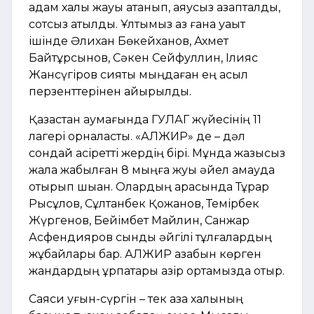
адам халық жауы атанып, аяусыз азапталды,
сотсыз атылды. Ұлтымыз аз ғана уақыт
ішінде Әлихан Бөкейханов, Ахмет
Байтұрсынов, Сәкен Сейфуллин, Ілияс
Жансүгіров сияқты мыңдаған ең асыл
перзенттерінен айырылды.
Қазақстан аумағында ГУЛАГ жүйесінің 11
лагері орналасты. «АЛЖИР» де – дәл
сондай қасіретті жердің бірі. Мұнда жазықсыз
жала жабылған 8 мыңға жуық әйел қамауда
отырып шыққан. Олардың арасында Тұрар
Рысқұлов, Сұлтанбек Қожанов, Темірбек
Жүргенов, Бейімбет Майлин, Санжар
Асфендияров сынды әйгілі тұлғалардың
жұбайлары бар. АЛЖИР азабын көрген
жандардың ұрпақтары қазір ортамызда отыр.
Саяси қуғын-сүргін – тек қазақ халқының