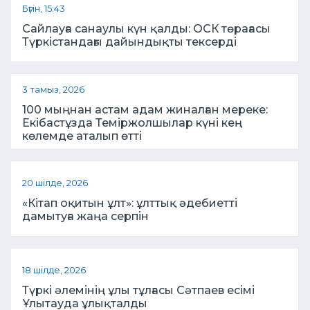
Бүгін, 15:43
Сайлауға санаулы күн қалды: ОСК төрағасы
Түркістандағы дайындықты тексерді
3 тамыз, 2026
100 мыңнан астам адам жиналған мереке:
Екібастұзда Теміржолшылар күні кең
көлемде аталып өтті
20 шілде, 2026
«Кітап оқитын ұлт»: ұлттық әдебиетті
дамытуға жаңа серпін
18 шілде, 2026
Түркі әлемінің ұлы тұлғасы Сәтпаев есімі
Ұлытауда ұлықталды