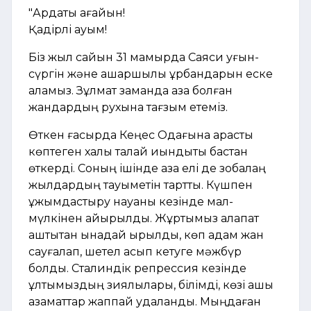
"Ардақты ағайын!
Қадірлі қауым!
Біз жыл сайын 31 мамырда Саяси қуғын-
сүргін және ашаршылық құрбандарын еске
аламыз. Зұлмат заманда қаза болған
жандардың рухына тағзым етеміз.
Өткен ғасырда Кеңес Одағына қарасты
көптеген халық талай қиындықты бастан
өткерді. Соның ішінде қазақ елі де зобалаң
жылдардың тауқыметін тартты. Күшпен
ұжымдастыру науқаны кезінде мал-
мүлкінен айырылды. Жұртымыз алапат
аштықтан қынадай қырылды, көп адам жан
сауғалап, шетел асып кетуге мәжбүр
болды. Сталиндік репрессия кезінде
ұлтымыздың зиялылары, білімді, көзі ашық
азаматтар жаппай қудаланды. Мыңдаған