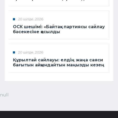
20 шілде, 2026
ОСК шешімі: «Байтақ» партиясы сайлау
бәсекесіне қосылды
20 шілде, 2026
Құрылтай сайлауы: елдің жаңа саяси
бағытын айқындайтын маңызды кезең
null