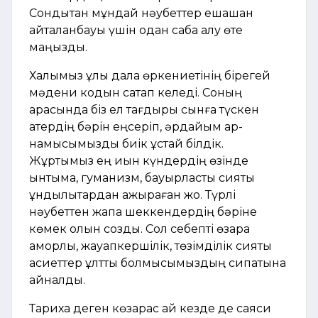
Сондықтан мұндай нәубеттер ешқашан
қайталанбауы үшін одан сабақ алу өте
маңызды.
Халқымыз ұлы дала өркениетінің бірегей
мәдени кодын сақтап келеді. Соның
арқасында біз ел тағдыры сынға түскен
қатердің бәрін еңсеріп, әрдайым ар-
намысымызды биік ұстай білдік.
Жұртымыз ең қиын күндердің өзінде
ынтымақ, гуманизм, бауырластық сияқты
құндылықтардан ажыраған жоқ. Түрлі
нәубеттен жапа шеккендердің бәріне
көмек қолын созды. Сол себепті өзара
қамқорлық, жауапкершілік, төзімділік сияқты
қасиеттер ұлттық болмысымыздың сипатына
айналды.
Тарихқа деген көзқарас қай кезде де саяси