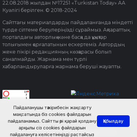
22.08.2018 жылдан №17251 «Turkistan Today» АА
Куәлігі берілген. © 2018-2024
Сайттағы материалдарды пайдаланғанда міндетті
түрде сілтеме берулеріңізді сұраймыз. Ақпараттық
порталдағы авторлық және басқа да құқықтар
толығымен қорғалатынын ескертеміз. Автордың
жеке пікірі редакцияның көзқарасы болып
саналмайды. Жарнама мен түрлі
хабарландыруларға жарнама беруші жауапты.
Пайдаланушы тәжірибесін жақсарту
мақсатында біз cookies файлдарын
пайдаланамыз. Сайтты әрі қарай қолдану
Қабылдау
арқылы сіз cookies файлдарын
© Turkistan Today. Барлық құқық қорғалған.
пайдалануға келісетініңізді растайсыз