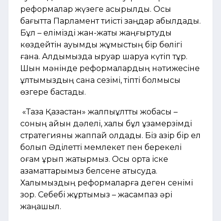
реформалар жүзеге асырылды. Осы
бағытта Парламент тиісті заңдар қабылдады.
Бұл – елімізді жан-жақты жаңғыртуды
көздейтін ауқымды жұмыстың бір бөлігі
ғана. Алдымызда қыруар шаруа күтіп тұр.
Шын мәнінде реформалардың нәтижесіне
ұлтымыздың сана сезімі, тіпті болмысы
өзгере бастады.
«Таза Қазақстан» жалпыұлттық жобасы –
соның айқын дәлелі, халық бұл ұзақмерзімді
стратегияны жаппай қолдады. Біз қазір бір ел
болып Әділетті мемлекет пен берекелі
қоғам құрып жатырмыз. Осы ортақ іске
азаматтарымыз белсене қатысуда.
Халқымыздың реформаларға деген сенімі
зор. Себебі жұртымыз – жасампаз әрі
жаңашыл.