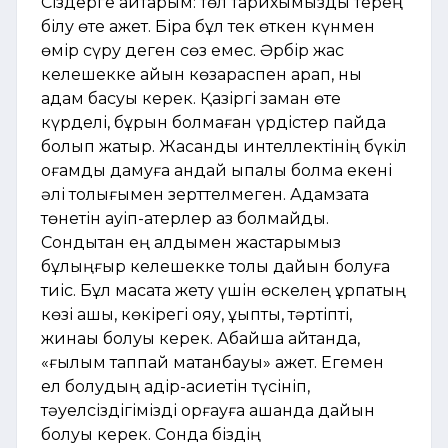
Сіздерге айтарым: төл тарихымызды терең
білу өте қажет. Бірақ бұл тек өткен күнмен
өмір сүру деген сөз емес. Әрбір жас
келешекке айқын көзқараспен қарап, нық
қадам басуы керек. Қазіргі заман өте
күрделі, бұрын болмаған үрдістер пайда
болып жатыр. Жасанды интеллектінің бүкіл
қоғамдық дамуға қандай ықпалы болмақ екені
әлі толығымен зерттелмеген. Адамзатқа
төнетін қауіп-қатерлер аз болмайды.
Сондықтан ең алдымен жастарымыз
бұлыңғыр келешекке толық дайын болуға
тиіс. Бұл мақсатқа жету үшін өскелең ұрпақтың
көзі ашық, көкірегі ояу, ұқыпты, тәртіпті,
жинақы болуы керек. Абайша айтқанда,
«ғылым таппай мақтанбауы» қажет. Егемен
ел болудың қадір-қасиетін түсініп,
тәуелсіздігімізді қорғауға қашанда дайын
болуы керек. Сонда біздің