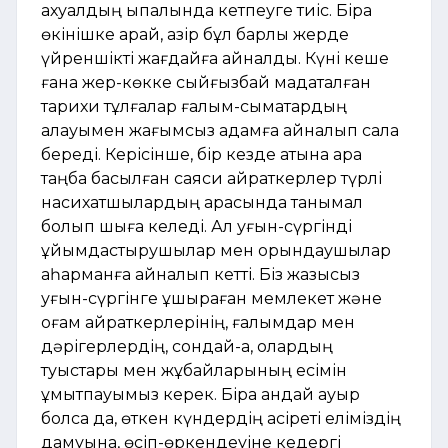
ахуалдың ықпалында кетпеуге тиіс. Бірақ
өкінішке қарай, қазір бұл барлық жерде
үйреншікті жағдайға айналды. Күні кеше
ғана жер-көкке сыйғызбай мадақталған
тарихи тұлғалар ғалым-сымақтардың
қалауымен жағымсыз адамға айналып сала
береді. Керісінше, бір кезде атына қара
таңба басылған саяси қайраткерлер түрлі
насихатшылардың арқасында танымал
болып шыға келеді. Ал қуғын-сүргінді
ұйымдастырушылар мен орындаушылар
қаһарманға айналып кетті. Біз жазықсыз
қуғын-сүргінге ұшыраған мемлекет және
қоғам қайраткерлерінің, ғалымдар мен
дәрігерлердің, сондай-ақ, олардың
туыстары мен жұбайларының есімін
ұмытпауымыз керек. Бірақ қандай ауыр
болса да, өткен күндердің қасіреті еліміздің
дамуына, өсіп-өркендеуіне кедергі