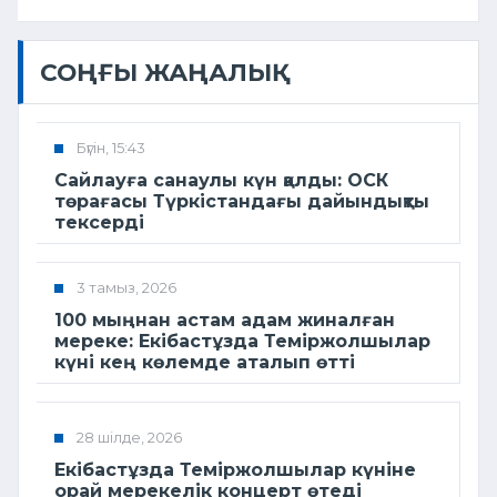
СОҢҒЫ ЖАҢАЛЫҚ
Бүгін, 15:43
Сайлауға санаулы күн қалды: ОСК
төрағасы Түркістандағы дайындықты
тексерді
3 тамыз, 2026
100 мыңнан астам адам жиналған
мереке: Екібастұзда Теміржолшылар
күні кең көлемде аталып өтті
28 шілде, 2026
Екібастұзда Теміржолшылар күніне
орай мерекелік концерт өтеді