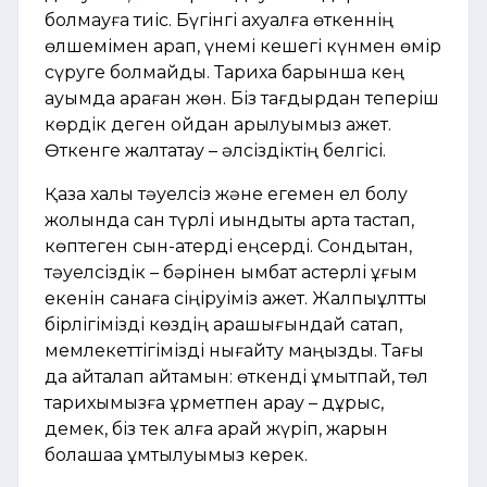
болмауға тиіс. Бүгінгі ахуалға өткеннің
өлшемімен қарап, үнемі кешегі күнмен өмір
сүруге болмайды. Тарихқа барынша кең
ауқымда қараған жөн. Біз тағдырдан теперіш
көрдік деген ойдан арылуымыз қажет.
Өткенге жалтақтау – әлсіздіктің белгісі.
Қазақ халқы тәуелсіз және егемен ел болу
жолында сан түрлі қиындықты артқа тастап,
көптеген сын-қатерді еңсерді. Сондықтан,
тәуелсіздік – бәрінен қымбат қастерлі ұғым
екенін санаға сіңіруіміз қажет. Жалпыұлттық
бірлігімізді көздің қарашығындай сақтап,
мемлекеттігімізді нығайту маңызды. Тағы
да қайталап айтамын: өткенді ұмытпай, төл
тарихымызға құрметпен қарау – дұрыс,
демек, біз тек алға қарай жүріп, жарқын
болашаққа ұмтылуымыз керек.