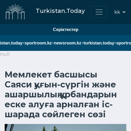
Turkistan.Today
Серіктестер
•
•
•
•
stan.today
sportroom.kz
newsroom.kz
turkistan.today
sportroo
null
Мемлекет басшысы
Саяси қуғын-сүргін және
ашаршылық құрбандарын
еске алуға арналған іс-
шарада сөйлеген сөзі