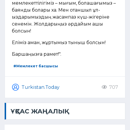
мемлекеттілігіміз – мығым, болашағымыз –
баянды болары хақ. Мен отаншыл ұл-
қыздарымыздың жасампаз күш-жігеріне
сенемін. Жолдарыңыз әрдайым ашық
болсын!
Еліміз аман, жұртымыз тыныш болсын!
Баршаңызға рақмет!".
#Мемлекет басшысы
Turkistan.Today
707
ҰҚСАС ЖАҢАЛЫҚ