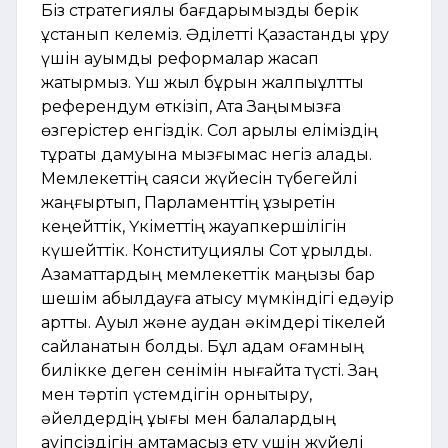
Біз стратегиялық бағдарымызды берік
ұстанып келеміз. Әділетті Қазақстанды құру
үшін ауқымды реформалар жасап
жатырмыз. Үш жыл бұрын жалпыұлттық
референдум өткізіп, Ата Заңымызға
өзгерістер енгіздік. Сол арқылы еліміздің
тұрақты дамуына мызғымас негіз қаладық.
Мемлекеттің саяси жүйесін түбегейлі
жаңғыртып, Парламенттің құзыретін
кеңейттік, Үкіметтің жауапкершілігін
күшейттік. Конституциялық Сот құрылды.
Азаматтардың мемлекеттік маңызы бар
шешім қабылдауға қатысу мүмкіндігі едәуір
артты. Ауыл және аудан әкімдері тікелей
сайланатын болды. Бұл қадам қоғамның
билікке деген сенімін нығайта түсті. Заң
мен тәртіп үстемдігін орнықтыру,
әйелдердің құқығы мен балалардың
қауіпсіздігін қамтамасыз ету үшін жүйелі