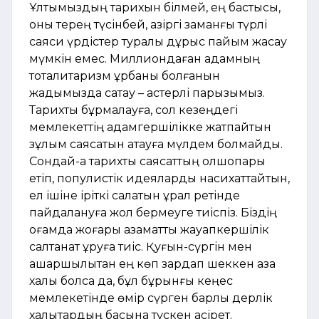
Ұлтымыздың тарихын білмей, ең бастысы,
оны терең түсінбей, қазіргі заманғы түрлі
саяси үрдістер туралы дұрыс пайым жасау
мүмкін емес. Миллиондаған адамның
тоталитаризм құрбаны болғанын
жадымызда сақтау – қастерлі парызымыз.
Тарихты бұрмалауға, сол кезеңдегі
мемлекеттің адамгершілікке жатпайтын
зұлым саясатын ақтауға мүлдем болмайды.
Сондай-ақ тарихты саясаттың қолшоқпары
етіп, популистік идеяларды насихаттайтын,
ел ішіне іріткі салатын құрал ретінде
пайдалануға жол бермеуге тиіспіз. Біздің
қоғамда жоғары азаматтық жауапкершілік
салтанат құруға тиіс. Қуғын-сүргін мен
ашаршылықтан ең көп зардап шеккен қазақ
халқы болса да, бұл бұрынғы кеңес
мемлекетінде өмір сүрген барлық дерлік
халықтардың басына түскен қасірет.