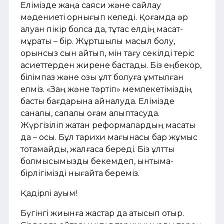
Елімізде жаңа саяси және сайлау
мәдениеті орнығып келеді. Қоғамда әр
алуан пікір болса да, тұтас елдің мақсат-
мұраты – бір. Жұртшылық масыл болу,
орынсыз сын айтып, мін тағу секілді теріс
қасиеттерден жирене бастады. Біз еңбекқор,
білімпаз және озық ұлт болуға ұмтылған
елміз. «Заң және тәртіп» мемлекетіміздің
басты бағдарына айналуда. Елімізде
саналы, сапалы қоғам қалыптасуда.
Жүргізіліп жатқан реформалардың мақсаты
да – осы. Бұл тарихи мағынасы бар жұмыс
тоқтамайды, жалғаса береді. Біз ұлттық
болмысымызды бекемдеп, ынтымақ-
бірлігімізді нығайта береміз.
Қадірлі қауым!
Бүгінгі жиынға жастар да қатысып отыр.