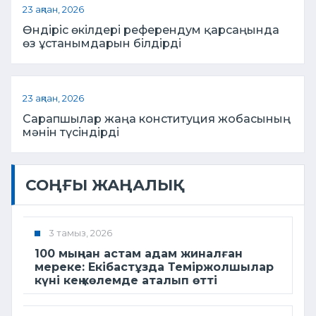
23 ақпан, 2026
Өндіріс өкілдері референдум қарсаңында
өз ұстанымдарын білдірді
23 ақпан, 2026
Сарапшылар жаңа конституция жобасының
мәнін түсіндірді
СОҢҒЫ ЖАҢАЛЫҚ
3 тамыз, 2026
100 мыңнан астам адам жиналған
мереке: Екібастұзда Теміржолшылар
күні кең көлемде аталып өтті