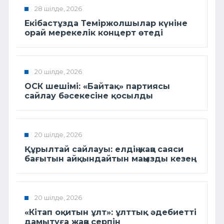
28 шілде, 2026
Екібастұзда Теміржолшылар күніне
орай мерекелік концерт өтеді
20 шілде, 2026
ОСК шешімі: «Байтақ» партиясы
сайлау бәсекесіне қосылды
20 шілде, 2026
Құрылтай сайлауы: елдің жаңа саяси
бағытын айқындайтын маңызды кезең
20 шілде, 2026
«Кітап оқитын ұлт»: ұлттық әдебиетті
дамытуға жаңа серпін