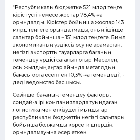
"Республикалық бюджетке 521 млрд теңге
кіріс түсті немесе жоспар 78,4%-ға
орындалды. Кірістер бойынша жоспар 143
млрд теңгеге орындалмады, оның ішінде
салықтар бойынша – 151 млрд теңгеге. Биыл
экономиканың үздіксіз өсуіне қарамастан,
негізгі экспорттық тауарларға бағаның
төмендеу үрдісі сақталып отыр. Мәселен,
осы жылдың қаңтар айында металлдың
бағасы орта есеппен 10,3%-ға төмендеді", -
деді ведомство басшысы.
Сөзінше, бағаның төмендеу факторы,
сондай-ақ ірі компанияларда туындаған
логистика мен өткізудегі қиындықтар
республикалық бюджеттің негізгі салықтары
бойынша болжамды көрсеткіштердің
орындалмауына әсер еткен.