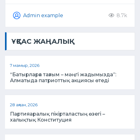
Admin example
8.7k
ҰҚСАС ЖАҢАЛЫҚ
7 мамыр, 2026
“Батырларға тағзым – мәңгі жадымызда”:
Алматыда патриоттық акциясы өтеді
28 ақпан, 2026
Партияаралық пікірталастың өзегі –
халықтық Конституция