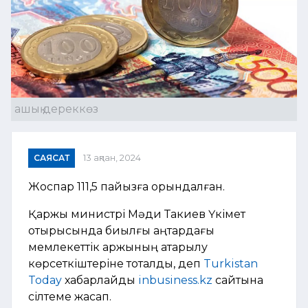
ашық дереккөз
САЯСАТ
13 ақпан, 2024
Жоспар 111,5 пайызға орындалған.
Қаржы министрі Мәди Такиев Үкімет
отырысында биылғы қаңтардағы
мемлекеттік қаржының атқарылу
көрсеткіштеріне тоқталды, деп
Turkistan
Today
хабарлайды
inbusiness.kz
сайтына
сілтеме жасап.