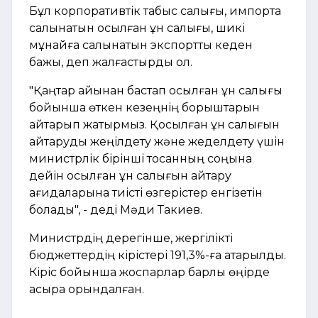
Бұл корпоративтік табыс салығы, импортқа
салынатын қосылған құн салығы, шикі
мұнайға салынатын экспорттық кеден
бажы, деп жалғастырды ол.
"Қаңтар айынан бастап қосылған құн салығы
бойынша өткен кезеңнің борыштарын
қайтарып жатырмыз. Қосылған құн салығын
қайтаруды жеңілдету және жеделдету үшін
министрлік бірінші тоқсанның соңына
дейін қосылған құн салығын қайтару
қағидаларына тиісті өзгерістер енгізетін
болады", - деді Мәди Такиев.
Министрдің дерегінше, жергілікті
бюджеттердің кірістері 191,3%-ға атқарылды.
Кіріс бойынша жоспарлар барлық өңірде
асыра орындалған.