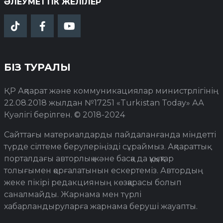
ӘЛЕУМЕТТІК ЖЕЛІЛЕР
БІЗ ТУРАЛЫ
ҚР Ақпарат және коммуникациялар министрлігінің
22.08.2018 жылдан №17251 «Turkistan Today» АА
Куәлігі берілген. © 2018-2024
Сайттағы материалдарды пайдаланғанда міндетті
түрде сілтеме берулеріңізді сұраймыз. Ақпараттық
порталдағы авторлық және басқа да құқықтар
толығымен қорғалатынын ескертеміз. Автордың
жеке пікірі редакцияның көзқарасы болып
саналмайды. Жарнама мен түрлі
хабарландыруларға жарнама беруші жауапты.