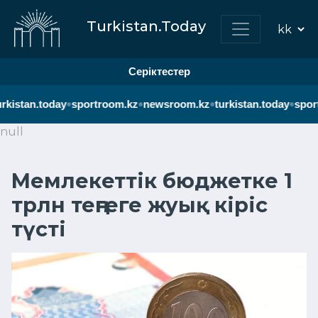
Turkistan.Today
Серіктестер
•
•
•
•
rkistan.today
sportroom.kz
newsroom.kz
turkistan.today
spor
null
Мемлекеттік бюджетке 1
трлн теңгеге жуық кіріс
түсті