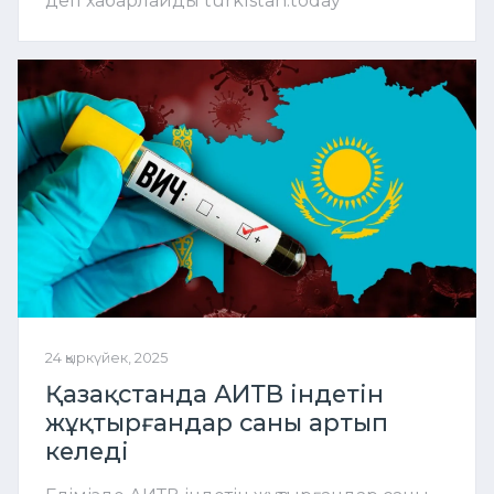
деп хабарлайды turkistan.today
24 қыркүйек, 2025
Қазақстанда АИТВ індетін
жұқтырғандар саны артып
келеді