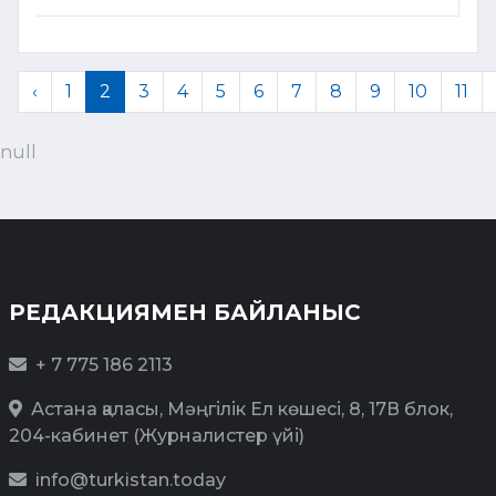
‹
1
2
3
4
5
6
7
8
9
10
11
null
РЕДАКЦИЯМЕН БАЙЛАНЫС
+ 7 775 186 2113
Астана қаласы, Мәңгілік Ел көшесі, 8, 17В блок,
204-кабинет (Журналистер үйі)
info@turkistan.today