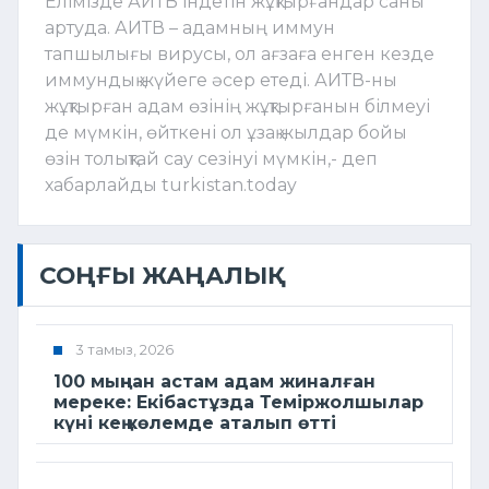
Елімізде АИТВ індетін жұқтырғандар саны
артуда. АИТВ – адамның иммун
тапшылығы вирусы, ол ағзаға енген кезде
иммундық жүйеге әсер етеді. АИТВ-ны
жұқтырған адам өзінің жұқтырғанын білмеуі
де мүмкін, өйткені ол ұзақ жылдар бойы
өзін толықтай сау сезінуі мүмкін,- деп
хабарлайды turkistan.today
СОҢҒЫ ЖАҢАЛЫҚ
3 тамыз, 2026
100 мыңнан астам адам жиналған
мереке: Екібастұзда Теміржолшылар
күні кең көлемде аталып өтті