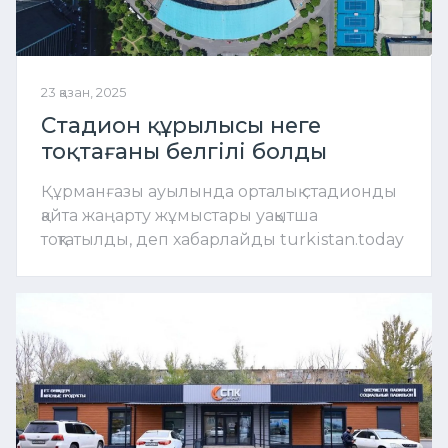
23 қазан, 2025
Стадион құрылысы неге
тоқтағаны белгілі болды
Құрманғазы ауылында орталық стадионды
қайта жаңарту жұмыстары уақытша
тоқтатылды, деп хабарлайды turkistan.today