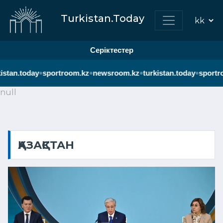
Turkistan.Today
Серіктестер
•
•
•
•
an.today
sportroom.kz
newsroom.kz
turkistan.today
sportroom
null
ҚАЗАҚСТАН