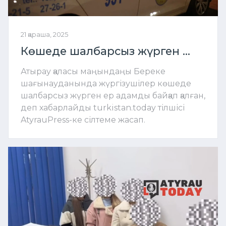
21 қараша, 2025
Көшеде шалбарсыз жүрген ...
Атырау қаласы маңындаңы Береке
шағынауданында жүргізушілер көшеде
шалбарсыз жүрген ер адамды байқап қалған,
деп хабарлайды turkistan.today тілшісі
AtyrauPress-ке сілтеме жасап.