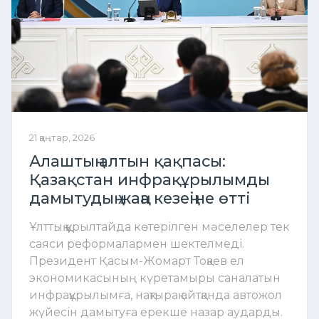
21 қаңтар, 2026
Алаштың алтын қақпасы:
Қазақстан инфрақұрылымды
дамытудың жаңа кезеңіне өтті
Ұлттық құрылтайда көтерілген мәселелер тек
саяси реформалармен шектелмеді.
Президент Қасым-Жомарт Тоқаев ел
экономикасының күретамыры саналатын
инфрақұрылымға, нақтырақ айтқанда автожол
жүйесін дамытуға ерекше назар аударды.