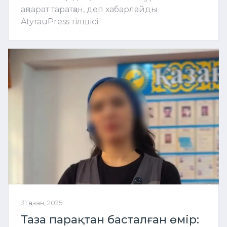
ақпарат таратқан, деп хабарлайды
AtyrauPress тілшісі.
31 қазан, 2025
Таза парақтан басталған өмір: