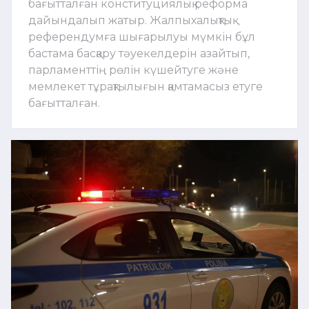
бағытталған конституциялық реформа
дайындалып жатыр. Жалпыхалықтық
референдумға шығарылуы мүмкін бұл
бастама басқару тәуекелдерін азайтып,
парламенттің рөлін күшейтуге және
мемлекет тұрақтылығын қамтамасыз етуге
бағытталған.