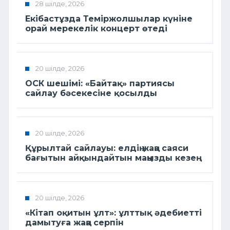
28 шілде, 2026
Екібастұзда Теміржолшылар күніне
орай мерекелік концерт өтеді
20 шілде, 2026
ОСК шешімі: «Байтақ» партиясы
сайлау бәсекесіне қосылды
20 шілде, 2026
Құрылтай сайлауы: елдің жаңа саяси
бағытын айқындайтын маңызды кезең
20 шілде, 2026
«Кітап оқитын ұлт»: ұлттық әдебиетті
дамытуға жаңа серпін