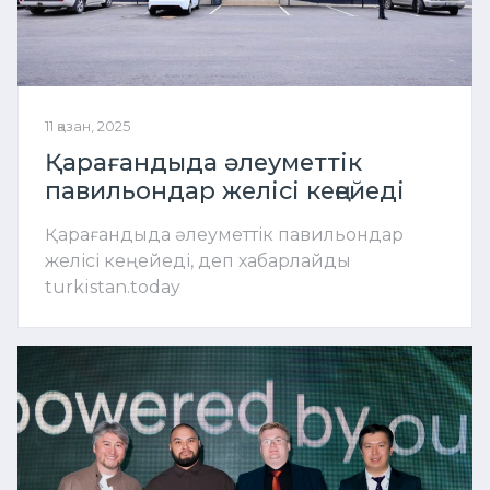
11 қазан, 2025
Қарағандыда әлеуметтік
павильондар желісі кеңейеді
Қарағандыда әлеуметтік павильондар
желісі кеңейеді, деп хабарлайды
turkistan.today