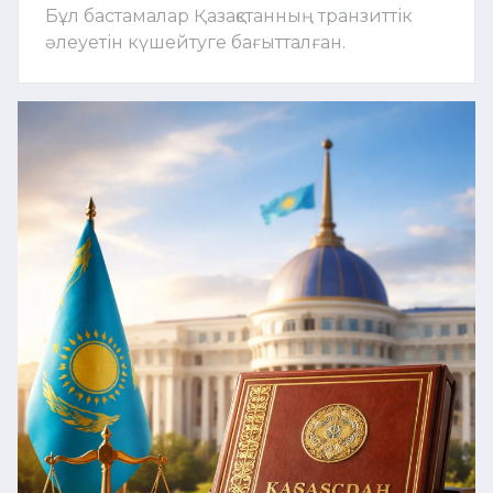
Бұл бастамалар Қазақстанның транзиттік
әлеуетін күшейтуге бағытталған.