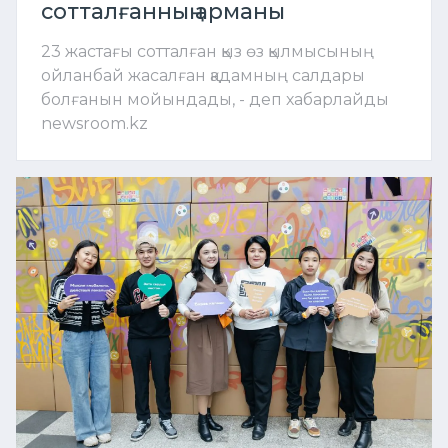
сотталғанның арманы
23 жастағы сотталған қыз өз қылмысының
ойланбай жасалған қадамның салдары
болғанын мойындады, - деп хабарлайды
newsroom.kz