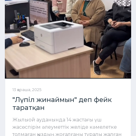
13 қараша, 2025
"Лүпіл жинаймын" деп фейк
таратқан
Жылыой ауданында 14 жастағы үш
жасөспірім әлеуметтік желіде кәмелетке
толмаған қыздың жоғалғаны туралы жалған