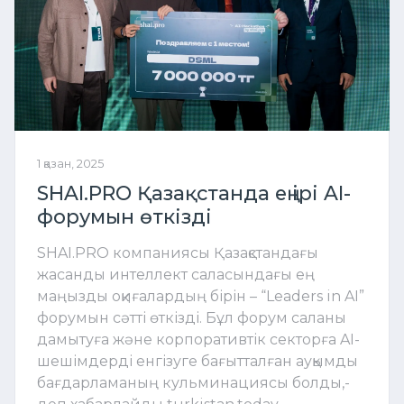
1 қазан, 2025
SHAI.PRO Қазақстанда ең ірі AI-
форумын өткізді
SHAI.PRO компаниясы Қазақстандағы
жасанды интеллект саласындағы ең
маңызды оқиғалардың бірін – “Leaders in AI”
форумын сәтті өткізді. Бұл форум саланы
дамытуға және корпоративтік секторға AI-
шешімдерді енгізуге бағытталған ауқымды
бағдарламаның кульминациясы болды,-