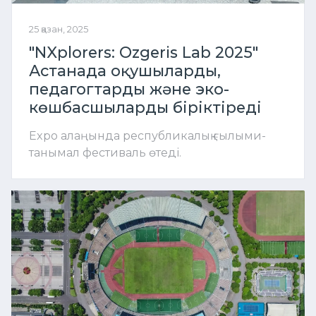
25 қазан, 2025
"NXplorers: Ozgeris Lab 2025"
Астанада оқушыларды,
педагогтарды және эко-
көшбасшыларды біріктіреді
Expo алаңында республикалық ғылыми-
танымал фестиваль өтеді.