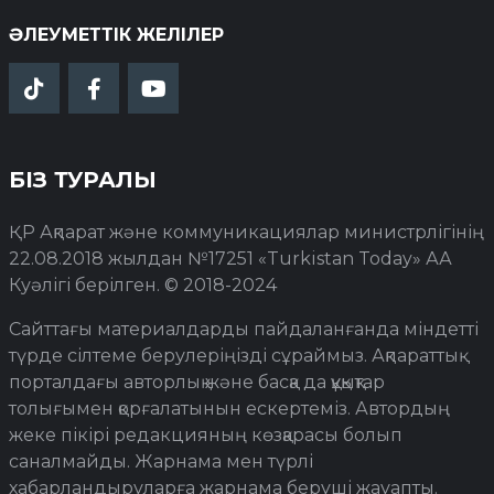
ӘЛЕУМЕТТІК ЖЕЛІЛЕР
БІЗ ТУРАЛЫ
ҚР Ақпарат және коммуникациялар министрлігінің
22.08.2018 жылдан №17251 «Turkistan Today» АА
Куәлігі берілген. © 2018-2024
Сайттағы материалдарды пайдаланғанда міндетті
түрде сілтеме берулеріңізді сұраймыз. Ақпараттық
порталдағы авторлық және басқа да құқықтар
толығымен қорғалатынын ескертеміз. Автордың
жеке пікірі редакцияның көзқарасы болып
саналмайды. Жарнама мен түрлі
хабарландыруларға жарнама беруші жауапты.