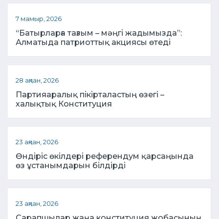
7 мамыр, 2026
“Батырларға тағзым – мәңгі жадымызда”:
Алматыда патриоттық акциясы өтеді
28 ақпан, 2026
Партияаралық пікірталастың өзегі –
халықтық Конституция
23 ақпан, 2026
Өндіріс өкілдері референдум қарсаңында
өз ұстанымдарын білдірді
23 ақпан, 2026
Сарапшылар жаңа конституция жобасының