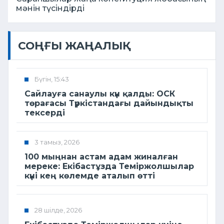
мәнін түсіндірді
СОҢҒЫ ЖАҢАЛЫҚ
Бүгін, 15:43
Сайлауға санаулы күн қалды: ОСК
төрағасы Түркістандағы дайындықты
тексерді
3 тамыз, 2026
100 мыңнан астам адам жиналған
мереке: Екібастұзда Теміржолшылар
күні кең көлемде аталып өтті
28 шілде, 2026