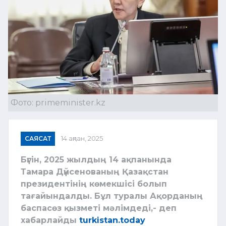
Фото: primeminister.kz
САЯСАТ
14 ақпан, 2025
Бүгін, 2025 жылдың 14 ақпанында
Тамара Дүйсенованың Қазақстан
президентінің көмекшісі болып
тағайындалды. Бұл туралы Ақорданың
баспасөз қызметі мәлімдеді,- деп
хабарлайды
turkistan.today