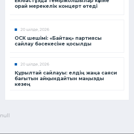
Екібастұзда Теміржолшылар күніне
орай мерекелік концерт өтеді
20 шілде, 2026
ОСК шешімі: «Байтақ» партиясы
сайлау бәсекесіне қосылды
20 шілде, 2026
Құрылтай сайлауы: елдің жаңа саяси
бағытын айқындайтын маңызды
кезең
null