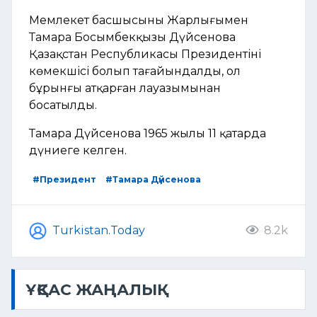
Мемлекет басшысының Жарлығымен
Тамара Босымбекқызы Дүйсенова
Қазақстан Республикасы Президентінің
көмекшісі болып тағайындалды, ол
бұрынғы атқарған лауазымынан
босатылды.
Тамара Дүйсенова 1965 жылы 11 қаңтарда
дүниеге келген.
#Президент
#Тамара Дүйсенова
Turkistan.Today
8.2k
ҰҚСАС ЖАҢАЛЫҚ