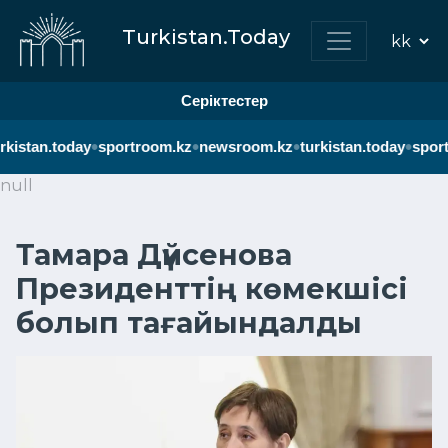
Turkistan.Today
Серіктестер
•
•
•
•
rkistan.today
sportroom.kz
newsroom.kz
turkistan.today
sport
null
Тамара Дүйсенова
Президенттің көмекшісі
болып тағайындалды