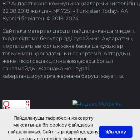
ҚР Ақпарат және коммуникациялар министрлігінің
22.08.2018 жылдан №17251 «Turkistan Today» АА
Куәлігі берілген. © 2018-2024
Сайттағы материалдарды пайдаланғанда міндетті
түрде сілтеме берулеріңізді сұраймыз. Ақпараттық
порталдағы авторлық және басқа да құқықтар
толығымен қорғалатынын ескертеміз. Автордың
жеке пікірі редакцияның көзқарасы болып
саналмайды. Жарнама мен түрлі
хабарландыруларға жарнама беруші жауапты.
Пайдаланушы тәжірибесін жақсарту
мақсатында біз cookies файлдарын
пайдаланамыз. Сайтты әрі қарай қолдану
Қабылдау
арқылы сіз cookies файлдарын