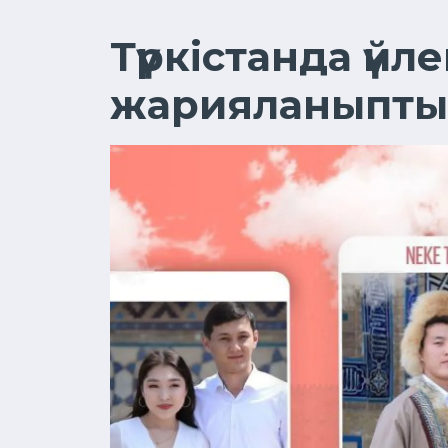
Түркістанда үйл
жарияланыпты