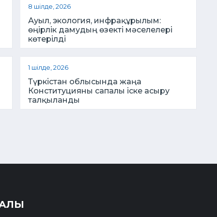
8 шілде, 2026
Ауыл, экология, инфрақұрылым:
өңірлік дамудың өзекті мәселелері
көтерілді
1 шілде, 2026
Түркістан облысында жаңа
Конституцияны сапалы іске асыру
талқыланды
РАЛЫ