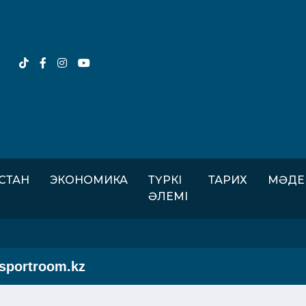
ІСТАН
ЭКОНОМИКА
ТҮРКІ
ТАРИХ
МӘДЕ
ӘЛЕМІ
rtroom.kz