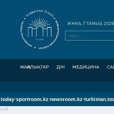
ЖҰМА, 7 ТАМЫЗ, 2026
ЖАҢАЛЫҚТАР
ДІН
МЕДИЦИНА
СА
day
•
sportroom.kz
•
newsroom.kz
•
turkistan.today
•
null