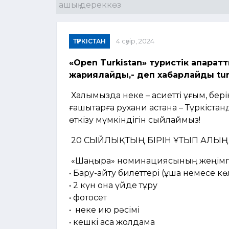
ашық дереккөз
ТҮРКІСТАН
4 сәуір, 2024
«Open Turkistan» туристік ақпарат
жариялайды,- деп хабарлайды turk
Халқымызда неке – қасиетті ұғым, берік
ғашықтарға рухани астана – Түркіст
өткізу мүмкіндігін сыйлаймыз!
20 СЫЙЛЫҚТЫҢ БІРІН ҰТЫП АЛЫ
«Шаңырақ» номинациясының жеңімп
• Бару-қайту билеттері (ұшақ немесе кө
• 2 күн қонақ үйде тұру
• ⁠фотосет
• ⁠ неке қию рәсімі
• ⁠кешкі асқа жолдама