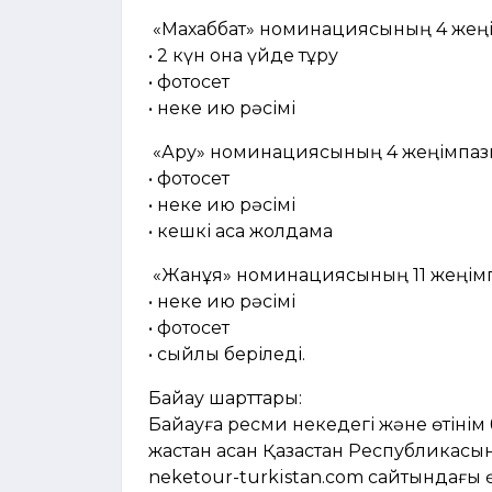
«Махаббат» номинациясының 4 жеңі
• 2 күн қонақ үйде тұру
• ⁠фотосет
• ⁠неке қию рәсімі
«Ару» номинациясының 4 жеңімпаз
• фотосет
• ⁠неке қию рәсімі
• ⁠кешкі асқа жолдама
«Жанұя» номинациясының 11 жеңім
• неке қию рәсімі
• ⁠фотосет
• ⁠сыйлық беріледі.
Байқау шарттары:
Байқауға ресми некедегі және өтінім 
жастан асқан Қазақстан Республикасы
neketour-turkistan.com сайтындағы ө