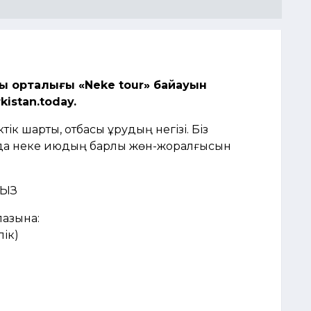
тық орталығы «Neke tour» байқауын
istan.today.
тік шарты, отбасы құрудың негізі. Біз
анда неке қиюдың барлық жөн-жоралғысын
ҢЫЗ
азына:
лік)