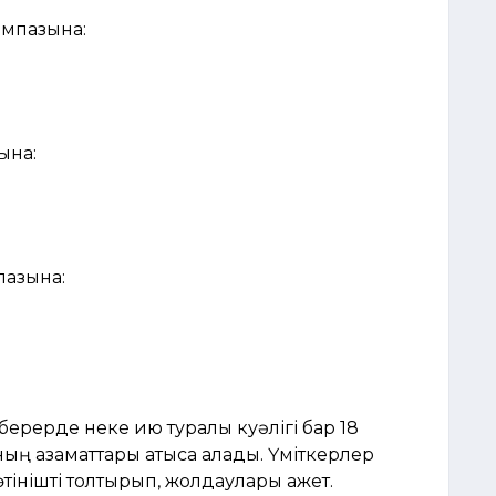
мпазына:
ына:
пазына:
берерде неке қию туралы куәлігі бар 18
ның азаматтары қатыса алады. Үміткерлер
тінішті толтырып, жолдаулары қажет.