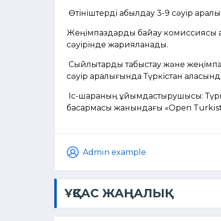
Өтініштерді қабылдау 3-9 сәуір аралы
Жеңімпаздарды байқау комиссиясы а
сәуірінде жарияланады.
Сыйлықтарды табыстау және жеңімпа
сәуір аралығында Түркістан қаласынд
Іс-шараның ұйымдастырушысы: Түрк
басқармасы жанындағы «Open Turkista
Admin example
ҰҚСАС ЖАҢАЛЫҚ