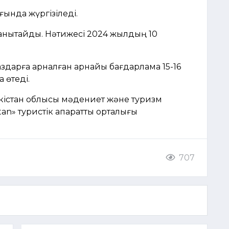
ғында жүргізіледі.
нықтайды. Нәтижесі 2024 жылдың 10
здарға арналған арнайы бағдарлама 15-16
а өтеді.
істан облысы мәдениет және туризм
n» туристік ақпараттық орталығы
707