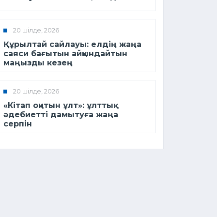
20 шілде, 2026
Құрылтай сайлауы: елдің жаңа
саяси бағытын айқындайтын
маңызды кезең
20 шілде, 2026
«Кітап оқитын ұлт»: ұлттық
әдебиетті дамытуға жаңа
серпін