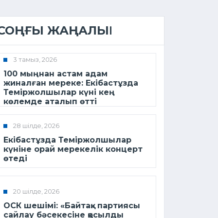
СОҢҒЫ ЖАҢАЛЫҚ
3 тамыз, 2026
100 мыңнан астам адам
жиналған мереке: Екібастұзда
Теміржолшылар күні кең
көлемде аталып өтті
28 шілде, 2026
Екібастұзда Теміржолшылар
күніне орай мерекелік концерт
өтеді
20 шілде, 2026
ОСК шешімі: «Байтақ» партиясы
сайлау бәсекесіне қосылды