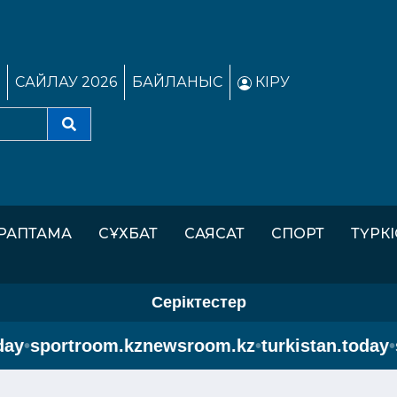
САЙЛАУ 2026
БАЙЛАНЫС
КІРУ
РАПТАМА
СҰХБАТ
САЯСАТ
СПОРТ
ТҮРК
Серіктестер
sportroom.kz
newsroom.kz
•
turkistan.today
•
spo