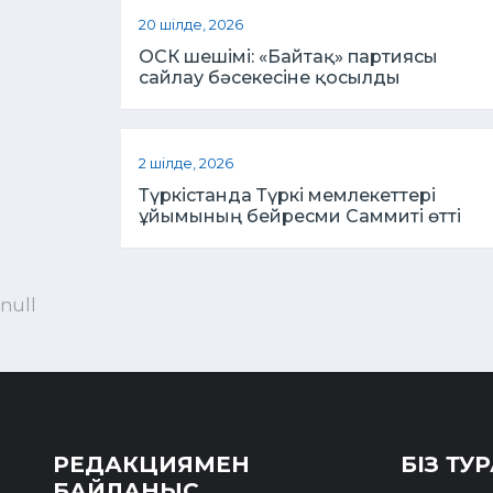
20 шілде, 2026
ОСК шешімі: «Байтақ» партиясы
сайлау бәсекесіне қосылды
2 шілде, 2026
Түркістанда Түркі мемлекеттері
ұйымының бейресми Саммиті өтті
null
РЕДАКЦИЯМЕН
БІЗ ТУ
БАЙЛАНЫС