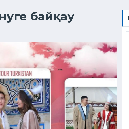
енуге байқау