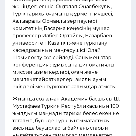
жөніндегі елшісі Оңталап Оңалбекұлы,
Түрік тарихы қоғамының құрметті мүшесі,
Халықаралық Османлы зерттеулері
комитетінің Басқарма кеңесінің мүшесі
профессор Илбер Ортайлы, Назарбаев
университеті Қазақ тілі және түркітану
кафедрасының меңгерушісі Юлай
Шамилоғлу сөз сөйледі. Сонымен қатар,
конференция жұмысына диломатиялық
миссия қызметкерлері, қоғам және
мемлекет қайраткерлері, зиялы қауым
өкілдері мен түрколог-ғалымдар қатысты.
Жиында сөз алған Академия басшысы Ш.
Мустафаев Түркия Республикасының 100
жылдығы маңызды тарихи белес екеніне
тоқталып, бүгінде Түркі ынтымақтастығы
аясында бауырластық байланыстарын
нығайта түскен тамырлас мемлекеттер