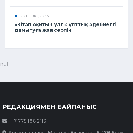
20 шілде, 2026
«Кітап оқитын ұлт»: ұлттық әдебиетті
дамытуға жаңа серпін
null
РЕДАКЦИЯМЕН БАЙЛАНЫС
+ 7 775 186 2113
Астана қаласы, Мәңгілік Ел көшесі, 8, 17В блок,