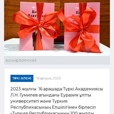
ашық дереккөз
ТҮРКІ ӘЛЕМІ
16 қараша, 2023
2023 жылғы 16 қарашада Түркі Академиясы
Л.Н. Гумилев атындағы Еуразия ұлттық
университеті және Түркия
Республикасының Елшілігімен бірлесіп
«Түркия Республикасының 100 жылдық