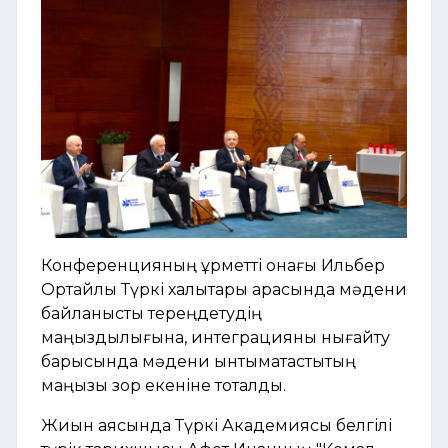
Конференцияның құрметті қонағы Ильбер
Ортайлы Түркі халықтары арасында мәдени
байланысты тереңдетудің
маңыздылығына, интеграцияны нығайту
барысында мәдени ынтымақтастықтың
маңызы зор екеніне тоқталды.
Жиын
аясында Түркі Академиясы белгілі