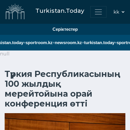
Turkistan.Today
Серіктестер
•
•
•
•
istan.today
sportroom.kz
newsroom.kz
turkistan.today
sportro
null
Түркия Республикасының
100 жылдық
мерейтойына орай
конференция өтті