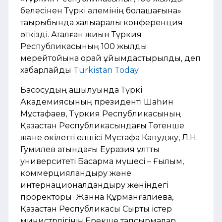
белесінен Түркі әлемінің болашағына»
тақырыбында х
алықаралық конференция
өткізді.
Аталған жиын Түркия
Республикасының 100 жылдық
мерейтойына орай ұйымдастырылды, деп
хабарлайды
Turkistan Today
.
Басқосудың ашылуында Түркі
Академиясының президенті Шаһин
Мұстафаев, Tүркия Республикасының
Қазақстан Республикасындағы Төтенше
және өкілетті елшісі Mұстафа Капуджу, Л.Н.
Гумилев атындағы Еуразия ұлттық
университеті Басқарма мүшесі – Ғылым,
коммерцияландыру және
интернационалдандыру жөніндегі
проректоры Жанна Құрманғалиева,
Қазақстан Республикасы Сыртқы істер
министрлігінің Ерекше тапсырмалар