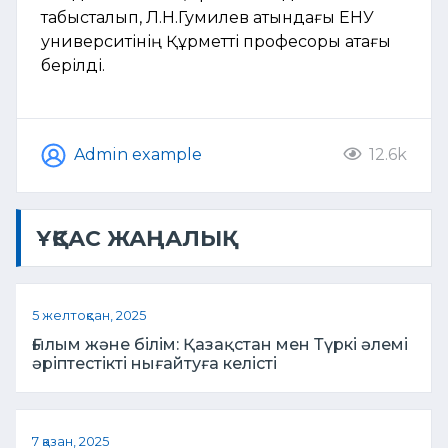
табысталып, Л.Н.Гумилев атындағы ЕНУ
университінің Құрметті професоры атағы
берілді.
Admin example
12.6k
ҰҚСАС ЖАҢАЛЫҚ
5 желтоқсан, 2025
Ғылым және білім: Қазақстан мен Түркі әлемі
әріптестікті нығайтуға келісті
7 қазан, 2025