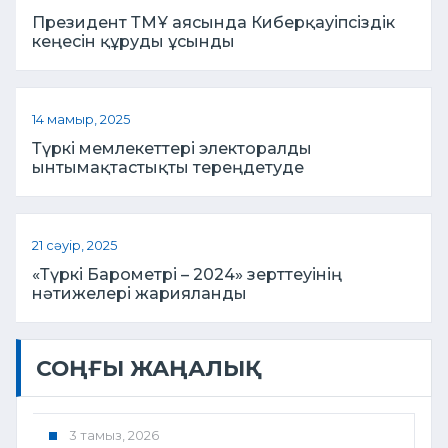
Президент ТМҰ аясында Киберқауіпсіздік
кеңесін құруды ұсынды
14 мамыр, 2025
Түркі мемлекеттері электоралды
ынтымақтастықты тереңдетуде
21 сәуір, 2025
«Түркі Барометрі – 2024» зерттеуінің
нәтижелері жарияланды
СОҢҒЫ ЖАҢАЛЫҚ
3 тамыз, 2026