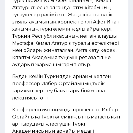
түрік тарихшысы Афет Инанның "Кемал
Ататүрікті еске алғанда" атты кітабының
тұсаукесер рәсімі өтті. Жаңа кітапта түрік
зиялы қауымының көрнекті өкілі Афет Инан
ханымның түркі әлемінің ұлы қайраткері,
Түркия Республикасының негізін қалаушы
Мұстафа Кемал Ататүрік туралы естеліктері
мен ойлары жинақталған. Айта кету керек,
кітапты Академия тұңғыш рет қазақ тіліне
аударып жарыққа шығарып отыр.
Бұдан кейін Түркиядан арнайы келген
профессор Илбер Ортайлының түрік
тарихын зерттеу бағыттары бойынша
лекциясы өтті.
Конференция
соңында профессор Илбер
Ортайлыға Түркі әлемінің ынтымақтастығын
арттырудағы үлесі үшін Түркі
Академиясының арнайы медалі