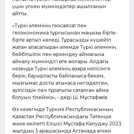
үшін үлкен мүмкіндіктер ашылғанын
айтты.
«Түркі әлемінің геосаясат пен
геоэкономика тұрғысынан маңызы бірте-
бірте артып келеді. Тұрақсыздық күшейіп
жатқан аласапыран әлемде Түркі әлемінің
бейбітшілік пен өркендеу аймағына
айналу мүмкіндігі өте жоғары. Алдағы
кезеңде Түркі әлемінің өзара келісімге
берік, бауырластық байланысқа бекем,
мызғымас достық қатынасқа негізделген,
қауіпсіздік пен тұрақтылық сақталған аймақ
болуын тілейміз», - деді Ш. Мұстафаев.
Өз кезегінде Түркия Республикасының
Қазақстан Республикасындағы Төтенше
және өкілетті Елшісі Мұстафа Капуджу 2023
жылдың 3 қарашасында Астанада өткен