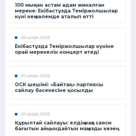
100 мыңнан астам адам жиналған
мереке: Екібастұзда Теміржолшылар
күні кең көлемде аталып өтті
28 шілде, 2026
Екібастұзда Теміржолшылар күніне
орай мерекелік концерт өтеді
20 шілде, 2026
ОСК шешімі: «Байтақ» партиясы
сайлау бәсекесіне қосылды
20 шілде, 2026
Құрылтай сайлауы: елдің жаңа саяси
бағытын айқындайтын маңызды кезең