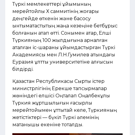
Түркі мемлекеттері ұйымының
мерейтойлық Х саммитінің жоғары
деңгейде өткенін және басқосу
ынтымақтастықтың жаңа кезеңіне бетбұрыс
болғаны
н атап өтті.
Сонымен қатар, Елші
Түркияның 100 жылдығына арналған
аталған іс-шараны ұйымдастырған Түркі
Академиясы мен Л.Н.Гумилев атындағы
Еуразия ұлттық университетіне алғысын
білдірді.
Қазақстан Республикасы Сыртқы істер
министрлігінің Ерекше тапсырмалар
жөніндегі елшісі Оңталап Оңалбекұлы
Түркия жұртшылығын ғасырлық
мерейтойымен құттықтай келе, Түркияның
жетістіктері — бүкіл Түркі әлемінің
мақтанышы екеніне тоқталды.