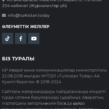
204-кабинет (Журналистер үйі)
info@turkistan.today
ӘЛЕУМЕТТІК ЖЕЛІЛЕР
БІЗ ТУРАЛЫ
ҚР Ақпарат және коммуникациялар министрлігінің
22.08.2018 жылдан №17251 «Turkistan Today» АА
Куәлігі берілген. © 2018-2024
Сайттағы материалдарды пайдаланғанда міндетті
түрде сілтеме берулеріңізді сұраймыз. Ақпараттық
порталдағы авторлық және басқа да құқықтар