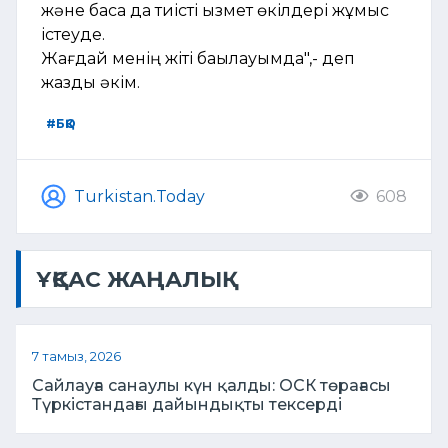
және басқа да тиісті қызмет өкілдері жұмыс
істеуде.
Жағдай менің жіті бақылауымда",- деп
жазды әкім.
#БҚО
Turkistan.Today
608
ҰҚСАС ЖАҢАЛЫҚ
7 тамыз, 2026
Сайлауға санаулы күн қалды: ОСК төрағасы
Түркістандағы дайындықты тексерді