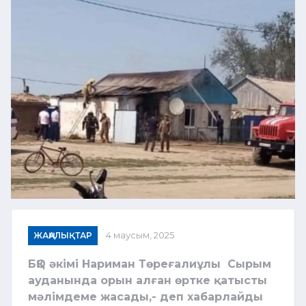
ЖАҢАЛЫҚТАР
4 маусым, 2025
БҚО әкімі Нариман Төреғалиұлы Сырым
ауданында орын алған өртке қатысты
мәлімдеме жасады,- деп хабарлайды