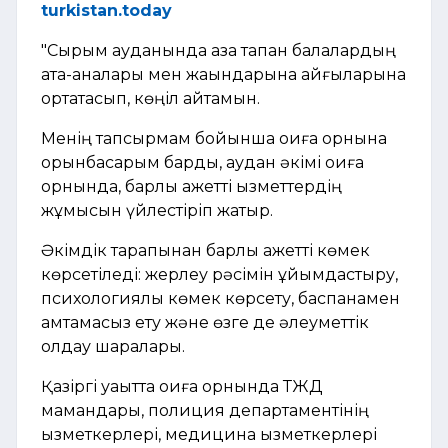
turkistan.today
"Сырым ауданында қаза тапқан балалардың
ата-аналары мен жақындарына қайғыларына
ортақтасып, көңіл айтамын.
Менің тапсырмам бойынша оқиға орнына
орынбасарым барды, аудан әкімі оқиға
орнында, барлық қажетті қызметтердің
жұмысын үйлестіріп жатыр.
Әкімдік тарапынан барлық қажетті көмек
көрсетіледі: жерлеу рәсімін ұйымдастыру,
психологиялық көмек көрсету, баспанамен
қамтамасыз ету және өзге де әлеуметтік
қолдау шаралары.
Қазіргі уақытта оқиға орнында ТЖД
мамандары, полиция департаментінің
қызметкерлері, медицина қызметкерлері