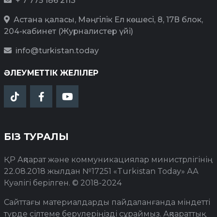
+ 7 775 186 2113
Астана қаласы, Мәңгілік Ел көшесі, 8, 17В блок,
204-кабинет (Журналистер үйі)
info@turkistan.today
ӘЛЕУМЕТТІК ЖЕЛІЛЕР
БІЗ ТУРАЛЫ
ҚР Ақпарат және коммуникациялар министрлігінің
22.08.2018 жылдан №17251 «Turkistan Today» АА
Куәлігі берілген. © 2018-2024
Сайттағы материалдарды пайдаланғанда міндетті
түрде сілтеме берулеріңізді сұраймыз. Ақпараттық