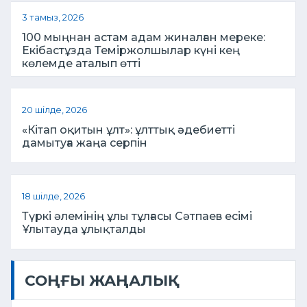
3 тамыз, 2026
100 мыңнан астам адам жиналған мереке:
Екібастұзда Теміржолшылар күні кең
көлемде аталып өтті
20 шілде, 2026
«Кітап оқитын ұлт»: ұлттық әдебиетті
дамытуға жаңа серпін
18 шілде, 2026
Түркі әлемінің ұлы тұлғасы Сәтпаев есімі
Ұлытауда ұлықталды
СОҢҒЫ ЖАҢАЛЫҚ