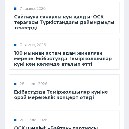
7 тамыз, 2026
Сайлауға санаулы күн қалды: ОСК
төрағасы Түркістандағы дайындықты
тексерді
3 тамыз, 2026
100 мыңнан астам адам жиналған
мереке: Екібастұзда Теміржолшылар
күні кең көлемде аталып өтті
28 шілде, 2026
Екібастұзда Теміржолшылар күніне
орай мерекелік концерт өтеді
20 шілде, 2026
ОСК шешімі: «Байтақ» партиясы