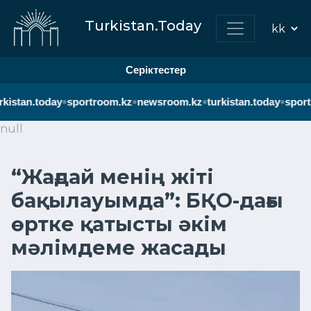
Turkistan.Today
Серіктестер
•
•
•
•
kistan.today
sportroom.kz
newsroom.kz
turkistan.today
sport
null
“Жағдай менің жіті
бақылауымда”: БҚО-дағы
өртке қатысты әкім
мәлімдеме жасады