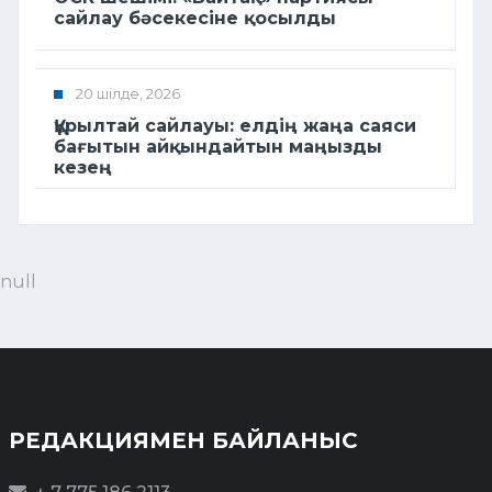
сайлау бәсекесіне қосылды
20 шілде, 2026
Құрылтай сайлауы: елдің жаңа саяси
бағытын айқындайтын маңызды
кезең
null
РЕДАКЦИЯМЕН БАЙЛАНЫС