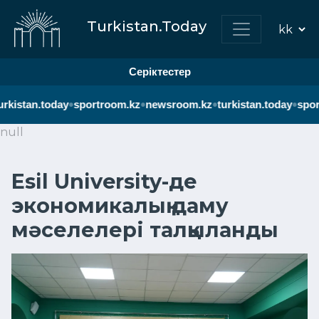
Turkistan.Today
Серіктестер
•
•
•
•
rkistan.today
sportroom.kz
newsroom.kz
turkistan.today
spor
null
Esil University-де
экономикалық даму
мәселелері талқыланды