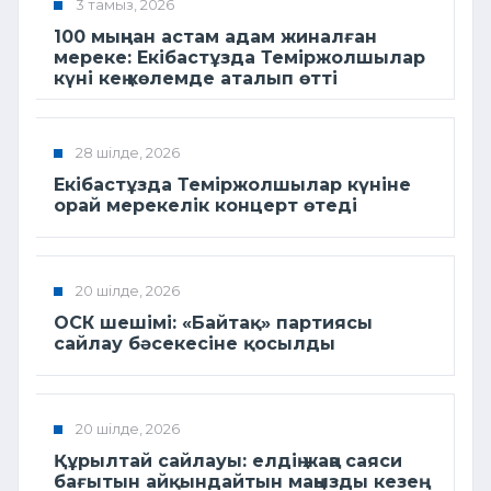
3 тамыз, 2026
100 мыңнан астам адам жиналған
мереке: Екібастұзда Теміржолшылар
күні кең көлемде аталып өтті
28 шілде, 2026
Екібастұзда Теміржолшылар күніне
орай мерекелік концерт өтеді
20 шілде, 2026
ОСК шешімі: «Байтақ» партиясы
сайлау бәсекесіне қосылды
20 шілде, 2026
Құрылтай сайлауы: елдің жаңа саяси
бағытын айқындайтын маңызды кезең