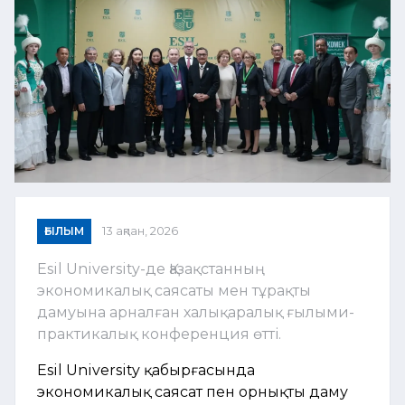
ҒЫЛЫМ
13 ақпан, 2026
Esil University-де Қазақстанның
экономикалық саясаты мен тұрақты
дамуына арналған халықаралық ғылыми-
практикалық конференция өтті.
Esil University қабырғасында
экономикалық саясат пен орнықты даму