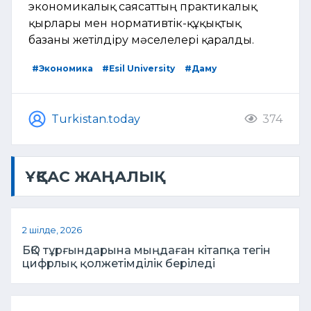
экономикалық саясаттың практикалық
қырлары мен нормативтік-құқықтық
базаны жетілдіру мәселелері қаралды.
#Экономика
#Esil University
#Даму
Turkistan.today
374
ҰҚСАС ЖАҢАЛЫҚ
2 шілде, 2026
БҚО тұрғындарына мыңдаған кітапқа тегін
цифрлық қолжетімділік беріледі