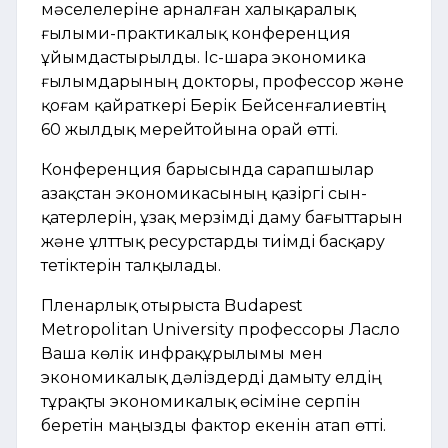
мәселелеріне арналған халықаралық
ғылыми-практикалық конференция
ұйымдастырылды. Іс-шара экономика
ғылымдарының докторы, профессор және
қоғам қайраткері Берік Бейсенғалиевтің
60 жылдық мерейтойына орай өтті.
Конференция барысында сарапшылар
Қазақстан экономикасының қазіргі сын-
қатерлерін, ұзақ мерзімді даму бағыттарын
және ұлттық ресурстарды тиімді басқару
тетіктерін талқылады.
Пленарлық отырыста Budapest
Metropolitan University профессоры Ласло
Ваша көлік инфрақұрылымы мен
экономикалық дәліздерді дамыту елдің
тұрақты экономикалық өсіміне серпін
беретін маңызды фактор екенін атап өтті.