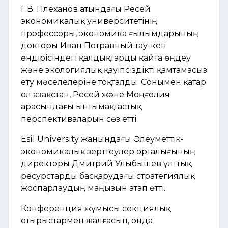
Г.В. Плеханов атындағы Ресей
экономикалық университетінің
профессоры, экономика ғылымдарының
докторы Иван Потравный тау-кен
өндірісіндегі қалдықтарды қайта өңдеу
және экологиялық қауіпсіздікті қамтамасыз
ету мәселелеріне тоқталды. Сонымен қатар
ол Қазақстан, Ресей және Моңғолия
арасындағы ынтымақтастық
перспективаларын сөз етті.
Esil University жанындағы Әлеуметтік-
экономикалық зерттеулер орталығының
директоры Дмитрий Улыбышев ұлттық
ресурстарды басқарудағы стратегиялық
жоспарлаудың маңызын атап өтті.
Конференция жұмысы секциялық
отырыстармен жалғасып, онда