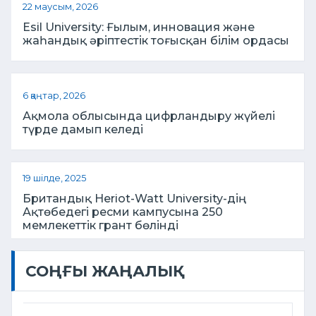
22 маусым, 2026
Esil University: Ғылым, инновация және
жаһандық әріптестік тоғысқан білім ордасы
6 қаңтар, 2026
Ақмола облысында цифрландыру жүйелі
түрде дамып келеді
19 шілде, 2025
Британдық Heriot-Watt University-дің
Ақтөбедегі ресми кампусына 250
мемлекеттік грант бөлінді
СОҢҒЫ ЖАҢАЛЫҚ