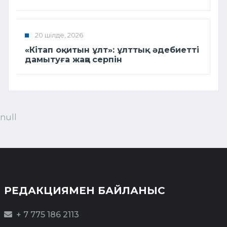
20 шілде, 2026
«Кітап оқитын ұлт»: ұлттық әдебиетті
дамытуға жаңа серпін
null
РЕДАКЦИЯМЕН БАЙЛАНЫС
+ 7 775 186 2113