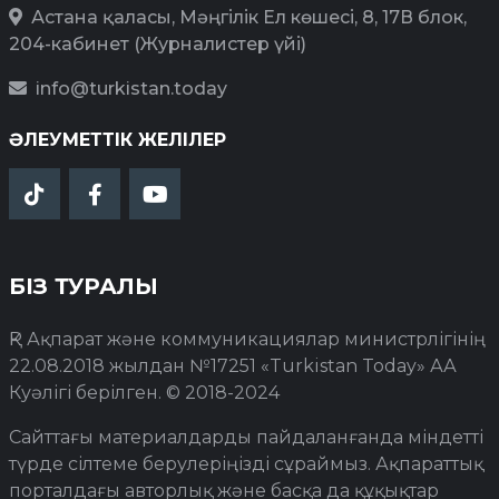
Астана қаласы, Мәңгілік Ел көшесі, 8, 17В блок,
204-кабинет (Журналистер үйі)
info@turkistan.today
ӘЛЕУМЕТТІК ЖЕЛІЛЕР
БІЗ ТУРАЛЫ
ҚР Ақпарат және коммуникациялар министрлігінің
22.08.2018 жылдан №17251 «Turkistan Today» АА
Куәлігі берілген. © 2018-2024
Сайттағы материалдарды пайдаланғанда міндетті
түрде сілтеме берулеріңізді сұраймыз. Ақпараттық
порталдағы авторлық және басқа да құқықтар