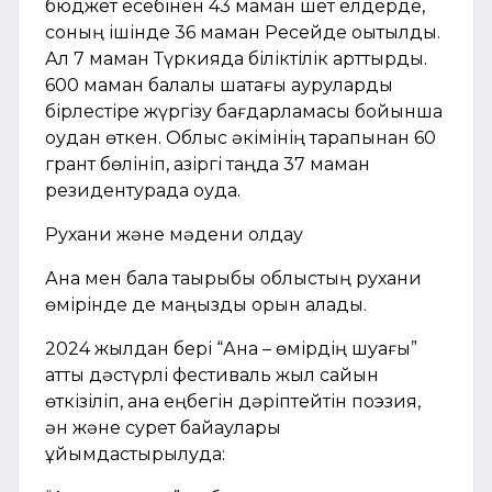
бюджет есебінен 43 маман шет елдерде,
соның ішінде 36 маман Ресейде оқытылды.
Ал 7 маман Түркияда біліктілік арттырды.
600 маман балалық шақтағы ауруларды
бірлестіре жүргізу бағдарламасы бойынша
оқудан өткен. Облыс әкімінің тарапынан 60
грант бөлініп, қазіргі таңда 37 маман
резидентурада оқуда.
Рухани және мәдени қолдау
Ана мен бала тақырыбы облыстың рухани
өмірінде де маңызды орын алады.
2024 жылдан бері “Ана – өмірдің шуағы”
атты дәстүрлі фестиваль жыл сайын
өткізіліп, ана еңбегін дәріптейтін поэзия,
ән және сурет байқаулары
ұйымдастырылуда: