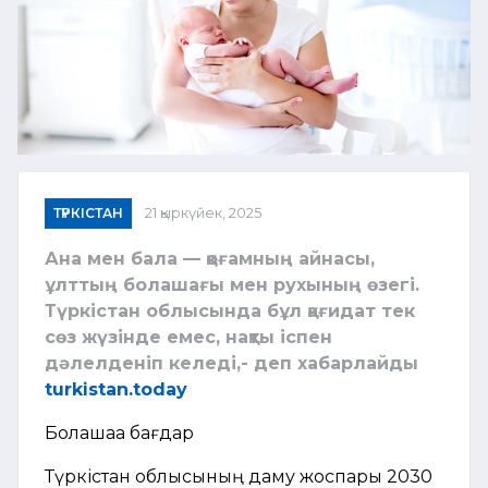
ТҮРКІСТАН
21 қыркүйек, 2025
Ана мен бала — қоғамның айнасы,
ұлттың болашағы мен рухының өзегі.
Түркістан облысында бұл қағидат тек
сөз жүзінде емес, нақты іспен
дәлелденіп келеді,- деп хабарлайды
turkistan.today
Болашаққа бағдар
Түркістан облысының даму жоспары 2030