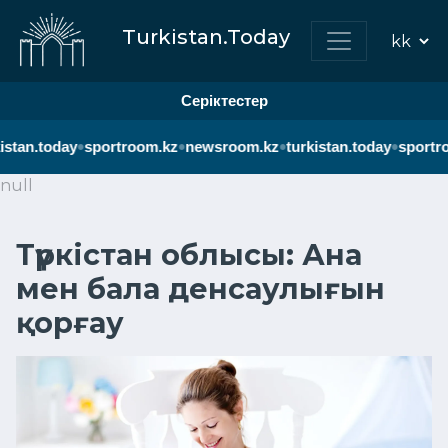
Turkistan.Today
Серіктестер
•
•
•
•
stan.today
sportroom.kz
newsroom.kz
turkistan.today
sportro
null
Түркістан облысы: Ана
мен бала денсаулығын
қорғау