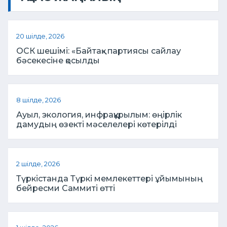
20 шілде, 2026
ОСК шешімі: «Байтақ» партиясы сайлау
бәсекесіне қосылды
8 шілде, 2026
Ауыл, экология, инфрақұрылым: өңірлік
дамудың өзекті мәселелері көтерілді
2 шілде, 2026
Түркістанда Түркі мемлекеттері ұйымының
бейресми Саммиті өтті