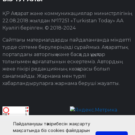
ҚР Ақпарат және коммуникациялар министрлігінің
22.08.2018 жылдан №17251 «Turkistan Today» АА
Куәлігі берілген. © 2018-2024
Сайттағы материалдарды пайдаланғанда міндетті
түрде сілтеме берулеріңізді сұраймыз. Ақпараттық
порталдағы авторлық және басқа да құқықтар
толығымен қорғалатынын ескертеміз. Автордың
жеке пікірі редакцияның көзқарасы болып
саналмайды. Жарнама мен түрлі
хабарландыруларға жарнама беруші жауапты.
Пайдаланушы тәжірибесін жақсарту
мақсатында біз cookies файлдарын