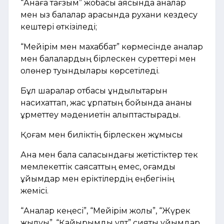
“Анаға тағзым” жобасы аясында аналар
мен қыз балалар арасында рухани кездесу
кештері өткізіледі;
“Мейірім мен махаббат” көрмесінде аналар
мен балалардың бірлескен суреттері мен
қолөнер туындылары көрсетіледі.
Бұл шаралар отбасы құндылықтарын
насихаттап, жас ұрпақтың бойында ананы
құрметтеу мәдениетін қалыптастырады.
Қоғам мен биліктің бірлескен жұмысы
Ана мен бала саласындағы жетістіктер тек
мемлекеттік саясаттың емес, қоғамдық
ұйымдар мен еріктілердің еңбегінің
жемісі.
“Аналар кеңесі”, “Мейірім жолы”, “Жүрек
жылуы”, “Қайырымды ұлт” сияқты ұйымдар