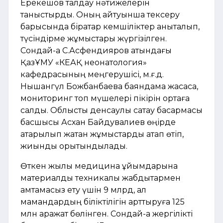
Ерекешов талдау нәтижелерін
таныстырды. Оның айтуынша тексеру
барысында бірқатар кемшіліктер анықталып,
түсіндірме жұмыстары жүргізілген.
Сондай-ақ С.Асфендияров атындағы
ҚазҰМУ «КЕАҚ неонатология»
кафедрасының меңгерушісі, м.ғ.д.
Нышангүл Божбанбаева баяндама жасаса,
мониторинг топ мүшелері пікірін ортаға
салды. Облыстық денсаулық сақтау басқармасы
басшысы Асхан Байдувалиев өңірде
атқарылып жатқан жұмыстарды атап өтіп,
жиынды қорытындылады.
Өткен жылы медицина ұйымдарына
материалдық техникалық жабдықтармен
қамтамасыз ету үшін 9 млрд, ал
мамандардың біліктілігін арттыруға 125
млн қаражат бөлінген. Сондай-ақ жергілікті