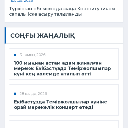
1 шілде, 2026
Түркістан облысында жаңа Конституцияны
сапалы іске асыру талқыланды
СОҢҒЫ ЖАҢАЛЫҚ
3 тамыз, 2026
100 мыңнан астам адам жиналған
мереке: Екібастұзда Теміржолшылар
күні кең көлемде аталып өтті
28 шілде, 2026
Екібастұзда Теміржолшылар күніне
орай мерекелік концерт өтеді