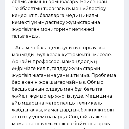
облыс әкімінің орынбасары Бейсенбай
Тәжібаевтың төрағалығымен үйлестіру
кеңесі өтіп, балаларға медициналық
көмекті ұйымдастыру жұмыстарына
жүргізілген мониторинг нәтижесі
талқыланды.
– Ана мен бала денсаулығын қорғау аса
маңызды. Бұл кезек күттірмейтін мәселе.
Арнайы профессор, мамандардың
өңірімізге келіп, талдау жұмыстарын
жүргізіп жатқанына қуаныштымыз. Проблема
бар екенін жоққа шығармаймыз. Облыс
басшысының қолдауымен бұл бағытта
жүйелі жұмыстар жүргізілуде. Медицина
ұйымдарына материалдық техникалық
жабдықталуы, мамандардың біліктіліктерін
арттыру үнемі назарда. Сондай-ақ қажетті
маман тапшылығын жою бойынша қаржы