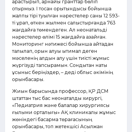
қарастырып, арнайы гранттар бөліп
отырмыз. І тоқсан қорытындысы бойынша
жалпы тірі туылған нәрестелер саны 12 593-
ті құрап, өткен жылмен салыстырғанда 763
жағдайға төмендеген. Ал неонатальді
нәрестелер өлімі 15 жағдайға азайған.
Мониторинг нәтижесі бойынша қайтадан
талқылап, орын алуы ықтимал деген
мәселенің алдын алу үшін тиісті жұмыс
жүргізуді тапсырамын. Сондықтан нақты
ұсыныс беріңіздер, – деді облыс әкімінің
орынбасары.
Жиын барысында профессор, ҚР ДСМ
штаттан тыс бас неонаталдық хирургі,
«Педиатрия және балалар хирургиясы
ғылыми орталығы» АҚ клиникалық жұмыс
жөніндегі басқарма төрағасының
орынбасары, топ жетекшісі Асылжан