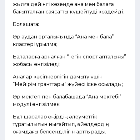
жылға дейінгі кезеңде ана мен балаға
бағытталған саясатты күшейтуді көздейді.
Болашақта:
Әр аудан орталығында “Ана мен бала”
кластері құрылмақ;
Балаларға арналған “Тегін спорт апталығы”
жобасы енгізіледі;
Аналар кәсіпкерлігін дамыту үшін
“Мейірім гранттары” жүйесі іске қосылады;
Әр мектеп пен балабақшада “Ана мектебі”
модулі енгізілмек.
Бұл шаралар өңірдің әлеуметтік
тұрақтылығын нығайтып, әйелдердің
қоғамдағы белсенділігін арттырады.