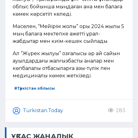
облыс бойынша мыңдаған ана мен балаға
көмек көрсетіп келеді.
Мәселен, “Мейірім жолы” қоры 2024 жылы 5
мың балаға мектепке қажетті құрал-
жабдықтар мен киім-кешек сыйлады.
Ал “Жүрек жылуы” қозғалысы әр ай сайын
ауылдардағы жалғызбасты аналар мен
көпбалалы отбасыларға азық-түлік пен
медициналық көмек жеткізеді.
#Түркістан облысы
Turkistan.Today
283
ҰҚСАС ЖАҢАЛЫҚ