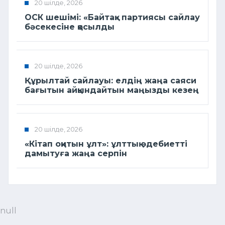
20 шілде, 2026
ОСК шешімі: «Байтақ» партиясы сайлау
бәсекесіне қосылды
20 шілде, 2026
Құрылтай сайлауы: елдің жаңа саяси
бағытын айқындайтын маңызды кезең
20 шілде, 2026
«Кітап оқитын ұлт»: ұлттық әдебиетті
дамытуға жаңа серпін
null