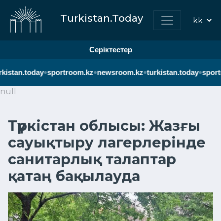
Turkistan.Today
Серіктестер
•
•
•
•
kistan.today
sportroom.kz
newsroom.kz
turkistan.today
sport
null
Түркістан облысы: Жазғы
сауықтыру лагерлерінде
санитарлық талаптар
қатаң бақылауда