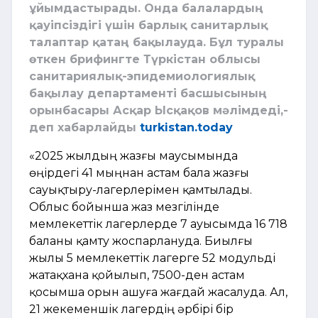
ұйымдастырады. Онда балалардың
қауіпсіздігі үшін барлық санитарлық
талаптар қатаң бақылауда. Бұл туралы
өткен брифингте Түркістан облысы
санитариялық-эпидемиологиялық
бақылау департаменті басшысының
орынбасары Асқар Ысқақов мәлімдеді,-
деп хабарлайды
turkistan.today
«2025 жылдың жазғы маусымында
өңірдегі 41 мыңнан астам бала жазғы
сауықтыру-лагерлерімен қамтылады.
Облыс бойынша жаз мезгілінде
мемлекеттік лагерлерде 7 ауысымда 16 718
баланы қамту жоспарлануда. Биылғы
жылы 5 мемлекеттік лагерге 52 модульді
жатақхана қойылып, 7500-ден астам
қосымша орын ашуға жағдай жасалуда. Ал,
21 жекеменшік лагердің әрбірі бір