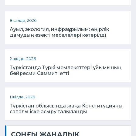
8 шілде, 2026
Ауыл, экология, инфрақұрылым: өңірлік
дамудың өзекті мәселелері көтерілді
2 шілде, 2026
Түркістанда Түркі мемлекеттері ұйымының
бейресми Саммиті өтті
1 шілде, 2026
Түркістан облысында жаңа Конституцияны
сапалы іске асыру талқыланды
СОҢҒЫ ЖАҢАЛЫҚ