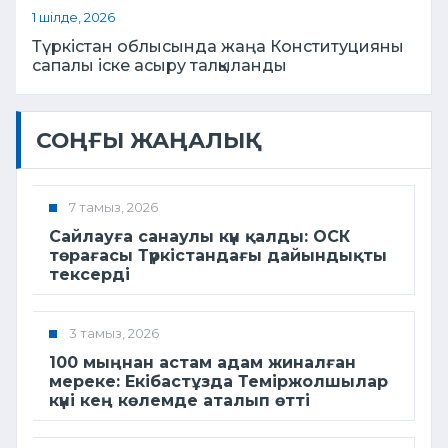
1 шілде, 2026
Түркістан облысында жаңа Конституцияны
сапалы іске асыру талқыланды
СОҢҒЫ ЖАҢАЛЫҚ
7 тамыз, 2026
Сайлауға санаулы күн қалды: ОСК
төрағасы Түркістандағы дайындықты
тексерді
3 тамыз, 2026
100 мыңнан астам адам жиналған
мереке: Екібастұзда Теміржолшылар
күні кең көлемде аталып өтті