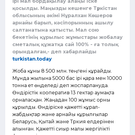
ірі мал бордақылау алаңы іске
қосылды. Маңызды кешенге Түркістан
облысының әкімі Нұралхан Көшеров
арнайы барып, кәсіпорынның ашылу
салтанатына қатысты. Мал сою
бекетінің құрылыс жұмыстары жобалау
сметалық құжатқа сай 100% - ға толық
орындалған,- деп хабарлайды
turkistan.today
Жоба құны 8 500 млн. теңгені құрайды.
Мұнда жылына 5000 бас ірі қара мен 10000
тонна ет өңделеді деп жоспарлануда.
Өндірістік кооператив 13 гектар аумақта
орналасқан. Жаңадан 100 жұмыс орны
құрылды. Өндіріске қажетті құрал-
жабдықтар және арнайы құрылғылар
Беларусь, Қытай және Түркия елдерінен
алынған. Қажетті сиыр малы жергілікті