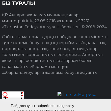
БІЗ ТУРАЛЫ
ҚР Ақпарат және коммуникациялар
министрлігінің 22.08.2018 жылдан №17251
«Turkistan Today» АА Куәлігі берілген. © 2018-2024
Сайттағы материалдарды пайдаланғанда міндетті
түрде сілтеме берулеріңізді сұраймыз. Ақпараттық
порталдағы авторлық және басқа да құқықтар
толығымен қорғалатынын ескертеміз. Автордың
жеке пікірі редакцияның көзқарасы болып
саналмайды. Жарнама мен түрлі
хабарландыруларға жарнама беруші жауапты.
Пайдаланушы тәжірибесін жақсарту