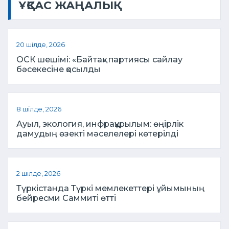
ҰҚСАС ЖАҢАЛЫҚ
20 шілде, 2026
ОСК шешімі: «Байтақ» партиясы сайлау
бәсекесіне қосылды
8 шілде, 2026
Ауыл, экология, инфрақұрылым: өңірлік
дамудың өзекті мәселелері көтерілді
2 шілде, 2026
Түркістанда Түркі мемлекеттері ұйымының
бейресми Саммиті өтті