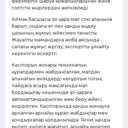
фермерлік шаруа қожалықтарынан және
солтүстік өңірлерден жеткізіледі.
Аймақ басшысы ірі қара мал сою алаңына
барып, ондағы ет пен қанды өңдеу
цехының жұмыс жүйесімен танысты.
Жауапты мамандарға жоба аясында
сапалы жұмыс жүргізу, экспортты ұлғайту
керектігін ескертті.
Кәсіпорын жоғары техникалық
құралдармен жабдықталған, малдан
алынатын өнімдерді неғұрлым толық
пайдаға асыру мақсатында мал
бордақылау кешенінде ірі қараға
автоматтандырылған жем беру жүйесі
ендірілген. Кәсіпорында қанды жинауға
арналған арнайы құрал-жабдықтар мен
қондырғалар қолданылады. Яғни, қанды
өңдеп, кәдеге жаратып, арнайы өнімдер