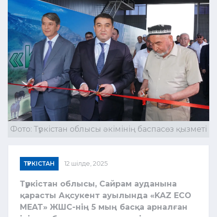
Фото: Түркістан облысы әкімінің баспасөз қызметі
ТҮРКІСТАН
12 шілде, 2025
Түркістан облысы, Сайрам ауданына
қарасты Ақсукент ауылында «KAZ ECO
MEAT» ЖШС-нің 5 мың басқа арналған