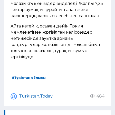
малазықтық өнімдер өңделеді. Жалпы 7,25
гектар аумақты құрайтын алаң жеке
кәсіпкердің қаржысы есебінен салынған.
Айта кетейік, осыған дейін Түркия
мемлекетімен жүргізілген келіссөздер
нәтижесінде зауытқа арнайы
қондырғылар жеткізілген-ді. Нысан биыл
толық іске қосылып, тұрақты жұмыс
жүргізілуде.
#Түркістан облысы
Turkistan.Today
484