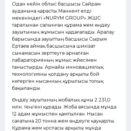
Одан кейін облыс басшысы Сайрам
ауданына қарасты Манкент елді
мекеніндегі «NURYM GROUP» ЖШС
тарапынан салынған құрама жем өңдеу
зауытының жұмысын қадағалады. Аралау
барысында зауыттың басшысы Сырым
Ертаев аймақ басшысына шикізат
сынамасын зерттеуге арналған
лабараторияның жұмыс жүйесімен
таныстырды. Арнайы инновациялық
технологияны қолдану арқылы бой
көтерген нысанның құрылысы толық
бақыланды.
Өңдеу зауытының жобалық құны 2 231,0
млн. теңгені құрады. Жоба аясында мұнда
12 адам жұмыспен қамтылған. Нысан
сағатына 20 тонна жем өңдеуге қауқарлы.
Құрама жем қоспасы арқылы мұнда