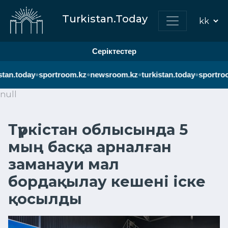
Turkistan.Today
Серіктестер
•
•
•
•
tan.today
sportroom.kz
newsroom.kz
turkistan.today
sportroo
null
Түркістан облысында 5
мың басқа арналған
заманауи мал
бордақылау кешені іске
қосылды