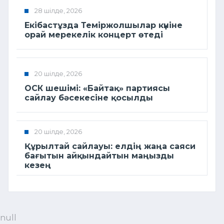
28 шілде, 2026
Екібастұзда Теміржолшылар күніне
орай мерекелік концерт өтеді
20 шілде, 2026
ОСК шешімі: «Байтақ» партиясы
сайлау бәсекесіне қосылды
20 шілде, 2026
Құрылтай сайлауы: елдің жаңа саяси
бағытын айқындайтын маңызды
кезең
null