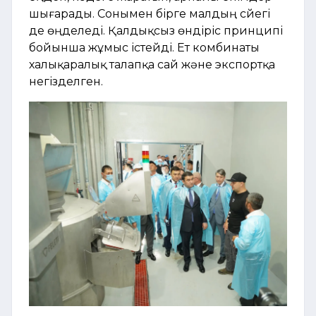
шығарады. Сонымен бірге малдың сүйегі
де өңделеді. Қалдықсыз өндіріс принципі
бойынша жұмыс істейді. Ет комбинаты
халықаралық талапқа сай және экспортқа
негізделген.