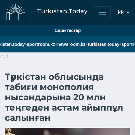
Turkistan.Today
Серіктестер
•
•
•
•
istan.today
sportroom.kz
newsroom.kz
turkistan.today
sportr
null
Түркістан облысында
табиғи монополия
нысандарына 20 млн
теңгеден астам айыппұл
салынған