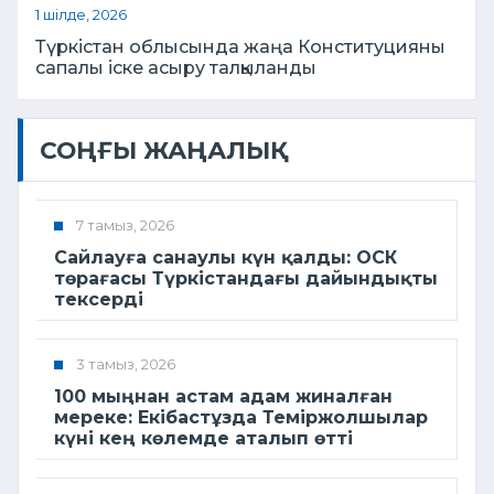
1 шілде, 2026
Түркістан облысында жаңа Конституцияны
сапалы іске асыру талқыланды
СОҢҒЫ ЖАҢАЛЫҚ
7 тамыз, 2026
Сайлауға санаулы күн қалды: ОСК
төрағасы Түркістандағы дайындықты
тексерді
3 тамыз, 2026
100 мыңнан астам адам жиналған
мереке: Екібастұзда Теміржолшылар
күні кең көлемде аталып өтті