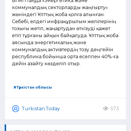
Бүгінгі таңда «Энергетика және
коммуналдық секторларды жаңғырту»
жөніндегі Ұлттық жоба қолға алынған.
Себебі, елдегі инфрақұрылым желілерінің
тозығы жетіп, жаңартудан өткізуді қажет
етіп тұрғаны айқын байқалуда. Ұлттық жоба
аясында энергетикалық және
коммуналдық активтердің тозу деңгейін
республика бойынша орта есеппен 40%-ға
дейін азайту көзделіп отыр.
#Түркістан облысы
Turkistan.Today
573