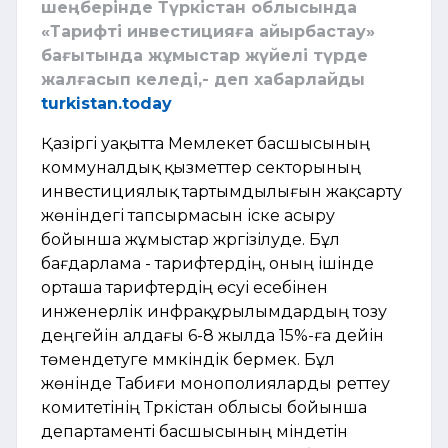
шеңберінде Түркістан облысында
«Тарифті инвестицияға айырбастау»
бағытында жұмыстар жүйелі түрде
жалғасып келеді,- деп хабарлайды
turkistan.today
Қазіргі уақытта Мемлекет басшысының
коммуналдық қызметтер секторының
инвестициялық тартымдылығын жақсарту
жөніндегі тапсырмасын іске асыру
бойынша жұмыстар жүргізілуде. Бұл
бағдарлама - тарифтердің, оның ішінде
орташа тарифтердің өсуі есебінен
инженерлік инфрақұрылымдардың тозу
деңгейін алдағы 6-8 жылда 15%-ға дейін
төмендетуге мүмкіндік бермек. Бұл
жөнінде Табиғи монополияларды реттеу
комитетінің Түркістан облысы бойынша
департаменті басшысының міндетін