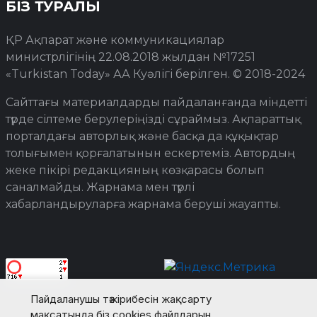
БІЗ ТУРАЛЫ
ҚР Ақпарат және коммуникациялар
министрлігінің 22.08.2018 жылдан №17251
«Turkistan Today» АА Куәлігі берілген. © 2018-2024
Сайттағы материалдарды пайдаланғанда міндетті
түрде сілтеме берулеріңізді сұраймыз. Ақпараттық
порталдағы авторлық және басқа да құқықтар
толығымен қорғалатынын ескертеміз. Автордың
жеке пікірі редакцияның көзқарасы болып
саналмайды. Жарнама мен түрлі
хабарландыруларға жарнама беруші жауапты.
Пайдаланушы тәжірибесін жақсарту
мақсатында біз cookies файлдарын