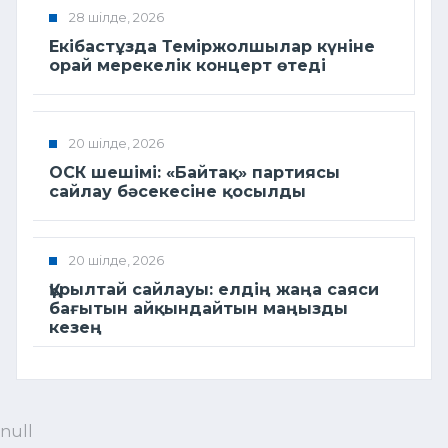
28 шілде, 2026
Екібастұзда Теміржолшылар күніне
орай мерекелік концерт өтеді
20 шілде, 2026
ОСК шешімі: «Байтақ» партиясы
сайлау бәсекесіне қосылды
20 шілде, 2026
Құрылтай сайлауы: елдің жаңа саяси
бағытын айқындайтын маңызды
кезең
null