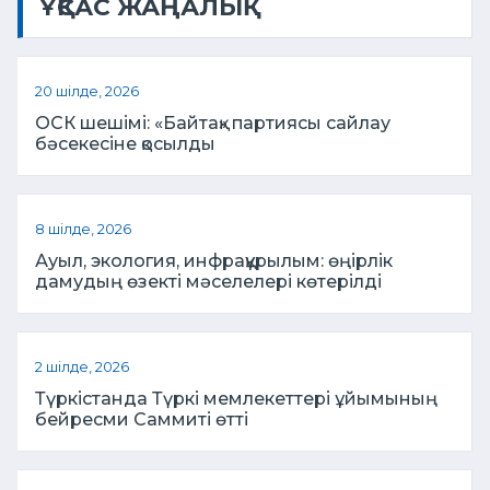
ҰҚСАС ЖАҢАЛЫҚ
20 шілде, 2026
ОСК шешімі: «Байтақ» партиясы сайлау
бәсекесіне қосылды
8 шілде, 2026
Ауыл, экология, инфрақұрылым: өңірлік
дамудың өзекті мәселелері көтерілді
2 шілде, 2026
Түркістанда Түркі мемлекеттері ұйымының
бейресми Саммиті өтті