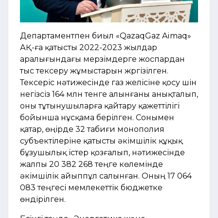
Департаментпен биыл «QazaqGaz Aimaq»
АҚ-ға қатысты 2022-2023 жылдар
аралығындағы мерзімдерге жоспардан
тыс тексеру жұмыстарын жүргізілген.
Тексеріс нәтижесінде газ желісіне қосу үшін
негізсіз 164 млн тенге алынғаны анықталып,
оны тұтынушыларға қайтару қажеттілігі
бойынша нұсқама берілген. Сонымен
қатар, өңірде 32 табиғи монополия
субъектілеріне қатысты әкімшілік құқық
бұзушылық істер қозғалып, нәтижесінде
жалпы 20 382 268 теңге көлемінде
әкімшілік айыппұл салынған. Оның 17 064
083 теңгесі мемлекеттік бюджетке
өндірілген.