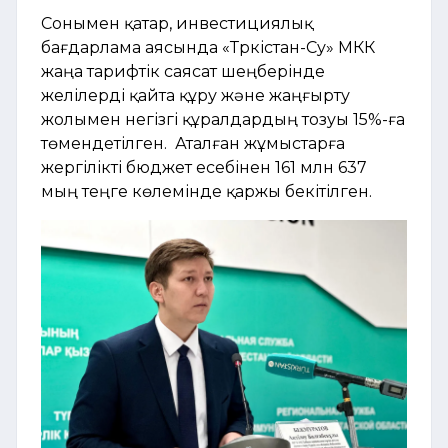
Сонымен қатар, инвестициялық
бағдарлама аясында «Түркістан-Су» МКК
жаңа тарифтік саясат шеңберінде
желілерді қайта құру және жаңғырту
жолымен негізгі құралдардың тозуы 15%-ға
төмендетілген. Аталған жұмыстарға
жергілікті бюджет есебінен 161 млн 637
мың теңге көлемінде қаржы бекітілген.