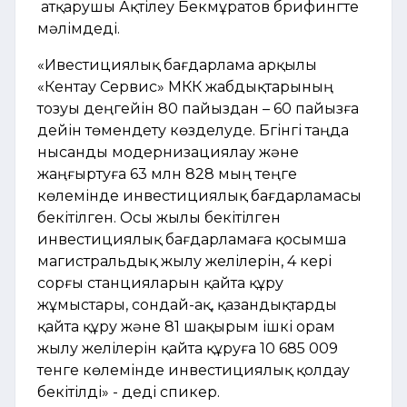
атқарушы Ақтілеу Бекмұратов брифингте
мәлімдеді.
«Ивестициялық бағдарлама арқылы
«Кентау Сервис» МКК жабдықтарының
тозуы деңгейін 80 пайыздан – 60 пайызға
дейін төмендету көзделуде. Бүгінгі таңда
нысанды модернизациялау және
жаңғыртуға 63 млн 828 мың теңге
көлемінде инвестициялық бағдарламасы
бекітілген. Осы жылы бекітілген
инвестициялық бағдарламаға қосымша
магистральдық жылу желілерін, 4 кері
сорғы станцияларын қайта құру
жұмыстары, сондай-ақ, қазандықтарды
қайта құру және 81 шақырым ішкі орам
жылу желілерін қайта құруға 10 685 009
тенге көлемінде инвестициялық қолдау
бекітілді» - деді спикер.