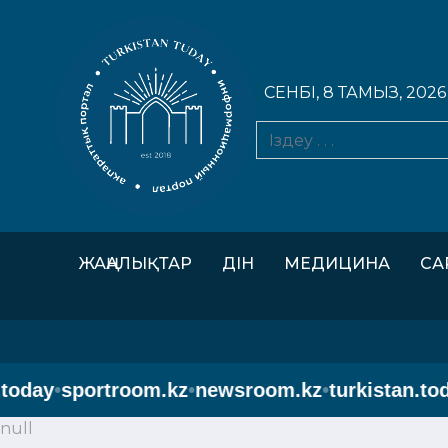
СЕНБІ, 8 ТАМЫЗ, 2026
ЖАҢАЛЫҚТАР
ДІН
МЕДИЦИНА
СА
day
•
sportroom.kz
•
newsroom.kz
•
turkistan.today
•
null