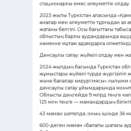
стационарлық емес әлеуметтік қолдау 
2023 жылы Түркістан қаласында «Қам
аналар мен әлеуметтік тұрғыдан аз қ
жатқаны белгілі. Осы бағыттағы табыс
облыстың барлық аудандарында ашуд
көмекке мұқтаж адамдарға қолжетімді
Денсаулық сақтау: жүйелі қолдау мен 
2024 жылдың басында Түркістан обл
жұмыстары жүйелі түрде жүргізіліп
және балалар хирургиясы» ғылыми 
денсаулық сақтау ұйымдарында монито
Облыстық деңгейде 9 млрд теңге көле
125 млн теңге — мамандардың біліктіл
43 маман шетелде, оның ішінде 36 м
600-деген маман «балалық шақтағы а