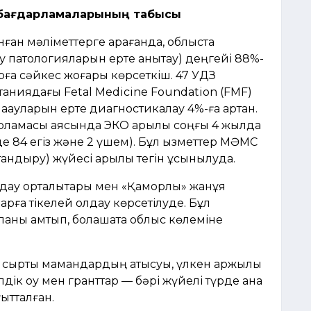
 бағдарламаларының табысы
н мәліметтерге қарағанда, облыста
у патологияларын ерте анықтау) деңгейі 88%-
арға сәйкес жоғары көрсеткіш. 47 УДЗ
таниядағы Fetal Medicine Foundation (FMF)
ақауларын ерте диагностикалау 4%-ға артқан.
арламасы аясында ЭКО арқылы соңғы 4 жылда
е 84 егіз және 2 үшем). Бұл қызметтер МӘМС
тандыру) жүйесі арқылы тегін ұсынылуда.
лдау орталықтары мен «Қамқорлық» жанұя
рға тікелей қолдау көрсетілуде. Бұл
 қаланы қамтып, болашақта облыс көлеміне
, сыртқы мамандардың қатысуы, үлкен қаржылық
дік оқу мен гранттар — бәрі жүйелі түрде ана
ытталған.