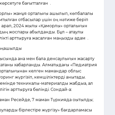
көрсетуге бағытталған .
қорлық» жанұя орталығы ашылып, көпбалалы
амтылған отбасылар үшін оң нәтиже беріп
қа қарап, 2024 жылы «Қамқорлық» орталығын
ың жоспары қабылданды. Бұл – атаулы
лікті арттыруға жасалған маңызды қадам .
жаңашылдық
ысында ана мен бала денсаулығын жақсарту
 жатқаны хабарланды. Алматыдағы «Педиатрия
орталығынан келген мамандар облыс
ринг жүргізіп, кемшіліктерді анықтады.
мінде техникалық-материалдық жабдыққа, ал
ігін арттыруға бөлінді. Сондай-ақ:
аман Ресейде, 7 маман Түркияда оқытылды;
уруларды бірлестіре жүргізу» бағдарламасы