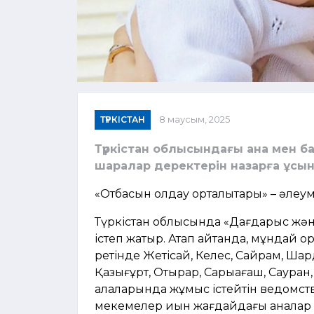
ТҮРКІСТАН
8 маусым, 2025
Түркістан облысындағы ана мен б
шаралар деректерін назарға ұсы
«Отбасын қолдау орталықтары» – әлеум
Түркістан облысында «Дағдарыс және
істеп жатыр. Атап айтқанда, мұндай 
ретінде Жетісай, Келес, Сайрам, Шар
Қазығұрт, Отырар, Сарыағаш, Сауран,
қалаларында жұмыс істейтін ведомство
мекемелер қиын жағдайдағы аналар м