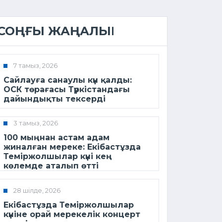
СОҢҒЫ ЖАҢАЛЫҚ
7 тамыз, 2026
Сайлауға санаулы күн қалды:
ОСК төрағасы Түркістандағы
дайындықты тексерді
3 тамыз, 2026
100 мыңнан астам адам
жиналған мереке: Екібастұзда
Теміржолшылар күні кең
көлемде аталып өтті
28 шілде, 2026
Екібастұзда Теміржолшылар
күніне орай мерекелік концерт