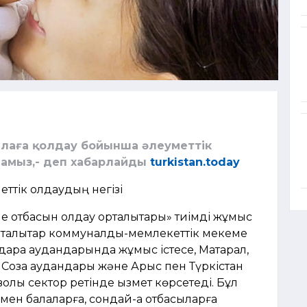
алаға қолдау бойынша әлеуметтік
намыз,- деп хабарлайды
turkistan.today
еттік қолдаудың негізі
 отбасын қолдау орталықтары» тиімді жұмыс
орталықтар коммуналдық-мемлекеттік мекеме
дара аудандарында жұмыс істесе, Мақтарал,
 Созақ аудандары және Арыс пен Түркістан
лық сектор ретінде қызмет көрсетеді. Бұл
ен балаларға, сондай-ақ отбасыларға