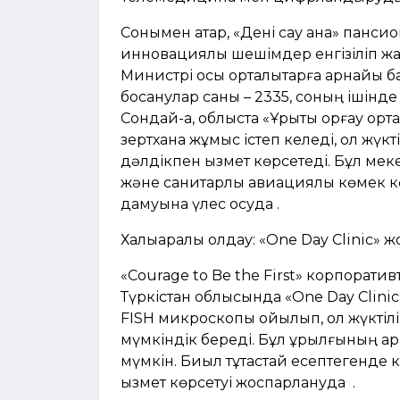
Сонымен қатар, «Дені сау ана» пансио
инновациялық шешімдер енгізіліп жа
Министрі осы орталықтарға арнайы б
босанулар саны – 2335, соның ішінде ке
Сондай-ақ, облыста «Ұрықты қорғау о
зертхана жұмыс істеп келеді, ол жүк
дәлдікпен қызмет көрсетеді. Бұл ме
және санитарлық авиациялық көмек к
дамуына үлес қосуда .
Халықаралық қолдау: «One Day Clinic» 
«Courage to Be the First» корпоратив
Түркістан облысында «One Day Clini
FISH микроскопы қойылып, ол жүктілік
мүмкіндік береді. Бұл құрылғының а
мүмкін. Биыл тұтастай есептегенде к
қызмет көрсетуі жоспарлануда .