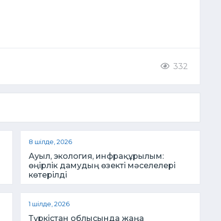
332
8 шілде, 2026
Ауыл, экология, инфрақұрылым:
өңірлік дамудың өзекті мәселелері
көтерілді
1 шілде, 2026
Түркістан облысында жаңа