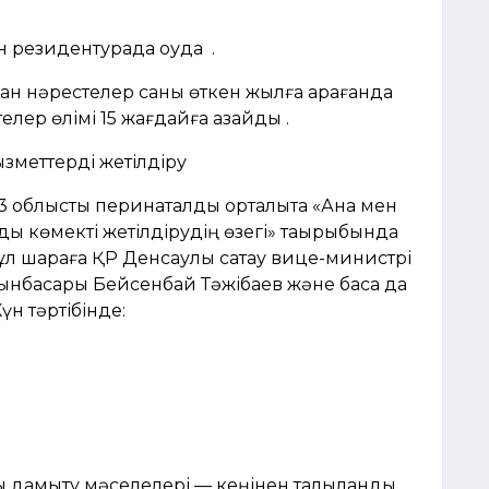
ан резидентурада оқуда .
ған нәрестелер саны өткен жылға қарағанда
елер өлімі 15 жағдайға азайды .
ызметтерді жетілдіру
 облыстық перинаталдық орталықта «Ана мен
ық көмекті жетілдірудің өзегі» тақырыбында
Бұл шараға ҚР Денсаулық сақтау вице-министрі
ынбасары Бейсенбай Тәжібаев және басқа да
үн тәртібінде:
амыту мәселелері — кеңінен талқыланды.