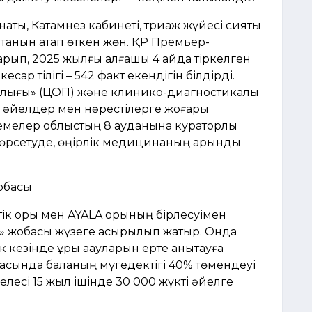
наты, Катамнез кабинеті, триаж жүйесі сияқты
тқанын атап өткен жөн. ҚР Премьер-
арып, 2025 жылғы алғашқы 4 айда тіркелген
сар тілігі – 542 факт екендігін білдірді.
рталығы» (ЦОП) және клинико-диагностикалық
ті әйелдер мен нәрестілерге жоғары
кемелер облыстың 8 ауданына кураторлық
өрсетуде, өңірлік медицинаның қарқынды
жобасы
тік қоры мен AYALA қорының бірлесуімен
c» жобасы жүзеге асырылып жатыр. Онда
 кезінде ұрық ақауларын ерте анықтауға
рқасында баланың мүгедектігі 40% төмендеуі
елесі 15 жыл ішінде 30 000 жүкті әйелге