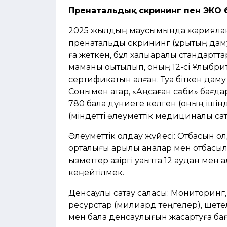
Пренатальдық скрининг пен ЭКО
2025 жылдың маусымында жарияланға
пренатальдық скрининг (ұрықтың дам
ға жеткен, бұл халықаралық стандартт
маманы оқытылып, оның 12-сі Ұлыбри
сертификатын алған. Туа біткен даму 
Сонымен қатар, «Аңсаған сәби» бағд
780 бала дүниеге келген (оның ішінд
(міндетті әлеуметтік медициналық сақ
Әлеуметтік қолдау жүйесі: Отбасын қо
орталығы арқылы аналар мен отбасыла
қызметтер қазіргі уақытта 12 аудан мен
кеңейтілмек.
Денсаулық сақтау саласы: Мониторинг
ресурстар (милиард теңгелер), шетел
мен бала денсаулығын жақсартуға бағ