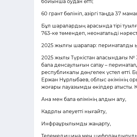
бойынша оқудан өтті;
60 грант бөлініп, қазіргі таңда 37 мам
Бұл шаралардың арқасында тірі туыл
763-ке төмендеп, неонатальді нәрест
2025 жылғы шаралар: перинаталдық қ
2025 жылы Түркістан қаласындағы № 3
бала денсаулығын сақтау – перинаталд
республикалық дөңгелек үстел өтті. 
Ержан Нұрлыбаев, облыс әкімінің ор
жоғары лауазымды өкілдер қатысты. К
Ана мен бала өлімінің алдын алу,
Кадрлық әлеуетті нығайту,
Инфрақұрылымды жаңарту,
Телемедицина мен цифрландыруды д