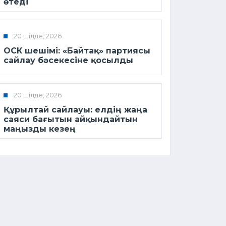
өтеді
20 шілде, 2026
ОСК шешімі: «Байтақ» партиясы
сайлау бәсекесіне қосылды
20 шілде, 2026
Құрылтай сайлауы: елдің жаңа
саяси бағытын айқындайтын
маңызды кезең