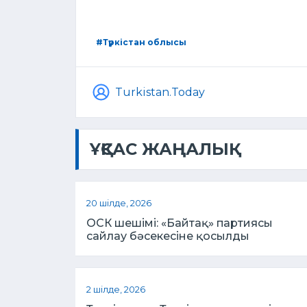
#Түркістан облысы
Turkistan.Today
ҰҚСАС ЖАҢАЛЫҚ
20 шілде, 2026
ОСК шешімі: «Байтақ» партиясы
сайлау бәсекесіне қосылды
2 шілде, 2026