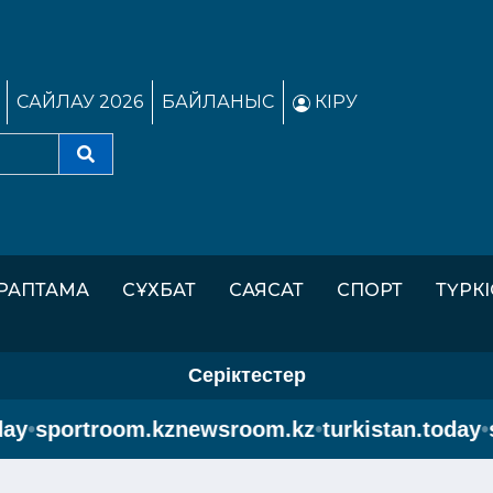
САЙЛАУ 2026
БАЙЛАНЫС
КІРУ
РАПТАМА
СҰХБАТ
САЯСАТ
СПОРТ
ТҮРК
Серіктестер
sportroom.kz
newsroom.kz
•
turkistan.today
•
spo