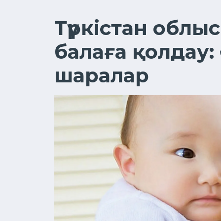
Түркістан облы
балаға қолдау:
шаралар