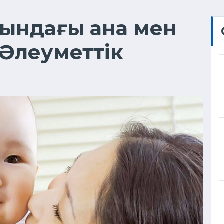
сындағы ана мен
 Әлеуметтік