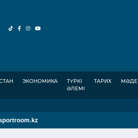
ІСТАН
ЭКОНОМИКА
ТҮРКІ
ТАРИХ
МӘДЕ
ӘЛЕМІ
rtroom.kz