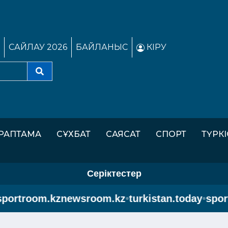
САЙЛАУ 2026
БАЙЛАНЫС
КІРУ
РАПТАМА
СҰХБАТ
САЯСАТ
СПОРТ
ТҮРК
Серіктестер
rtroom.kz
newsroom.kz
•
turkistan.today
•
sportro