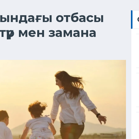
сындағы отбасы
түр мен замана