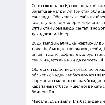
Соңғы жылдары Қазақстанда отбасы
бағытқа айналды. Ал Түркістан облыс
саналады. Облыста жыл сайын отба
кездесулер, көрмелер мен фестива
ұлттық тамырымызды сақтап, жас ұрп
туындаған игі істер.
2025 жылдың алғашқы жартыжылдығы
тіркеліп, 6 мыңнан астам жаңа сәбидің
өңірінің демографиялық әлеуеті ған
сенімінің артқанының да көрсеткіші.
Облыстың мәдени өмірінде де отбасы
облыстық мәдениет басқармасы жыл 
форматтағы мәдени шара ұйымдастыра
қарапайым отбасы мүшелері де қаты
бейнелейді.
Мысалы, 2024 жылы Түлкібас ауданын