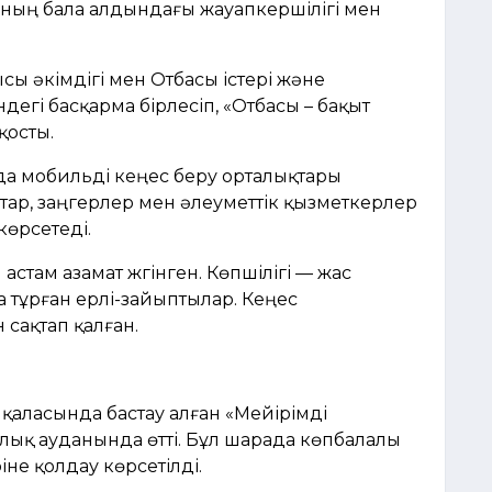
ның бала алдындағы жауапкершілігі мен
сы әкімдігі мен Отбасы істері және
егі басқарма бірлесіп, «Отбасы – бақыт
қосты.
а мобильді кеңес беру орталықтары
тар, заңгерлер мен әлеуметтік қызметкерлер
көрсетеді.
стам азамат жүгінген. Көпшілігі — жас
тұрған ерлі-зайыптылар. Кеңес
сақтап қалған.
 қаласында бастау алған «Мейірімді
ық ауданында өтті. Бұл шарада көпбалалы
іне қолдау көрсетілді.