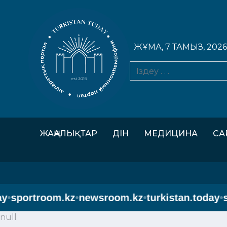
ЖҰМА, 7 ТАМЫЗ, 2026
ЖАҢАЛЫҚТАР
ДІН
МЕДИЦИНА
СА
sportroom.kz
•
newsroom.kz
•
turkistan.today
•
spo
null