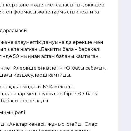
әсіпкер және мәдениет саласының өкілдері
 мектеп формасы және тұрмыстық техника
ағдарламасы
и және әлеуметтік дамуына да ерекше мән
сып келе жатқан «Бақытты бала – берекелі
үгінде 50 мыңнан астам баланы қамтыған.
ет үйлерінде өткізілетін «Отбасы сабағы»,
дағы кездесулерді қамтиды.
тан қаласындағы №14 мектеп-
ата-аналар мен оқушылар бірге «Отбасы
а-бабасын еске алды.
ының рөлі
і «Аналар кеңесі» жұмыс істейді. Олар