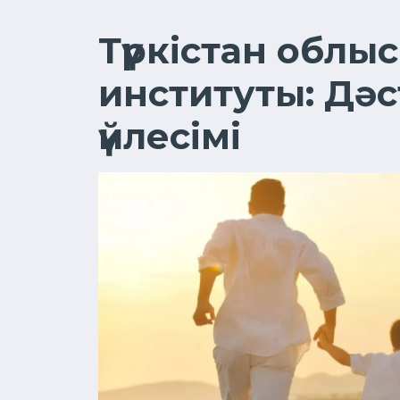
Түркістан облы
институты: Дәс
үйлесімі