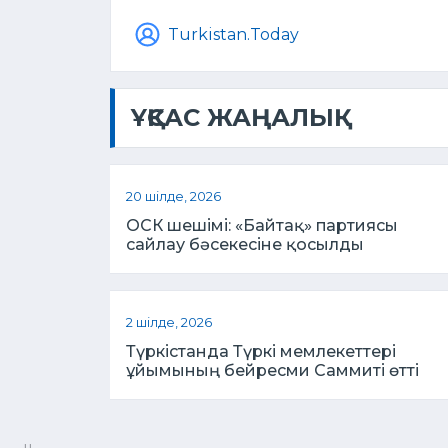
Turkistan.Today
ҰҚСАС ЖАҢАЛЫҚ
20 шілде, 2026
ОСК шешімі: «Байтақ» партиясы
сайлау бәсекесіне қосылды
2 шілде, 2026
Түркістанда Түркі мемлекеттері
ұйымының бейресми Саммиті өтті