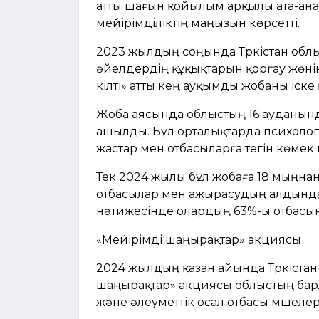
атты шағын қойылым арқылы ата-ана
мейірімділіктің маңызын көрсетті.
2023 жылдың соңында Түркістан облы
әйелдердің құқықтарын қорғау жөнінд
кілті» атты кең ауқымды жобаны іске 
Жоба аясында облыстың 16 ауданынд
ашылды. Бұл орталықтарда психолог
жастар мен отбасыларға тегін көмек 
Тек 2024 жылы бұл жобаға 18 мыңнан а
отбасылар мен ажырасудың алдында 
нәтижесінде олардың 63%-ы отбасын 
«Мейірімді шаңырақтар» акциясы
2024 жылдың қазан айында Түркістан
шаңырақтар» акциясы облыстың барл
және әлеуметтік осал отбасы мүшелер