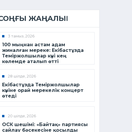
СОҢҒЫ ЖАҢАЛЫҚ
3 тамыз, 2026
100 мыңнан астам адам
жиналған мереке: Екібастұзда
Теміржолшылар күні кең
көлемде аталып өтті
28 шілде, 2026
Екібастұзда Теміржолшылар
күніне орай мерекелік концерт
өтеді
20 шілде, 2026
ОСК шешімі: «Байтақ» партиясы
сайлау бәсекесіне қосылды