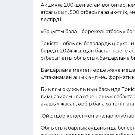
Акцияға 200-ден астам волонтер, к
атсалысып, 500 отбасыға азық-түлік,
үлестірді.
«Бақытты бала – берекелі отбасы» б
Түркістан облысы балалардың рухан
береді. 2024 жылдан бастап жүзеге а
отбасы» атты облыстық бағдарлама б
Бағдарлама мектептерде және мәдени
«Ата-анамен ашық әңгіме» форматын
Биылғы оқу жылының басында Түркіс
гимназиясында өткен ашық сабақта 
ағашы» жасап, әрбір бала өз тегін, ат
Әйелдер кеңесі мен аналар клубтар
Облыстың барлық ауданында белсенд