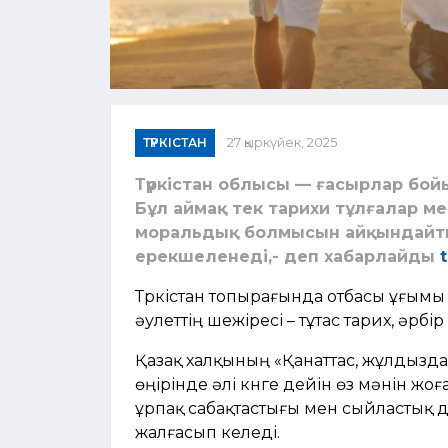
ТҮРКІСТАН
27 қыркүйек, 2025
Түркістан облысы — ғасырлар бойы
Бұл аймақ тек тарихи тұлғалар м
моральдық болмысын айқындайты
ерекшеленеді,- деп хабарлайды
Түркістан топырағында отбасы ұғымы
әулеттің шежіресі – тұтас тарих, әрбі
Қазақ халқының «Қанаттас, жұлдыздас, 
өңірінде әлі күнге дейін өз мәнін ж
ұрпақ сабақтастығы мен сыйластық д
жалғасып келеді.