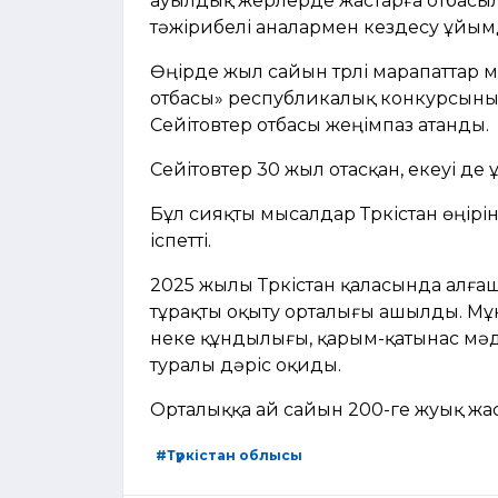
ауылдық жерлерде жастарға отбасылы
тәжірибелі аналармен кездесу ұйы
Өңірде жыл сайын түрлі марапаттар м
отбасы» республикалық конкурсыны
Сейітовтер отбасы жеңімпаз атанды.
Сейітовтер 30 жыл отасқан, екеуі де ұс
Бұл сияқты мысалдар Түркістан өңірін
іспетті.
2025 жылы Түркістан қаласында алға
тұрақты оқыту орталығы ашылды. Мұн
неке құндылығы, қарым-қатынас мәд
туралы дәріс оқиды.
Орталыққа ай сайын 200-ге жуық жас
#Түркістан облысы