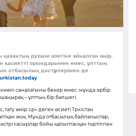
 қазақтың рухани өзегіне айналған өңір.
ен қасиетті орындарымен емес, ұлттың
н отбасылық дәстүрлерімен де
turkistan.today
 киелі саналатыны бекер емес: мұнда әрбір
р шаңырақ – ұлттың бір бөлшегі.
тату өмір сүр» деген өсиеті Түркістан
оғалтқан жоқ. Мұнда отбасылық байланыстар,
әстүрі ғасырлар бойы қалыптасқан тәртіппен