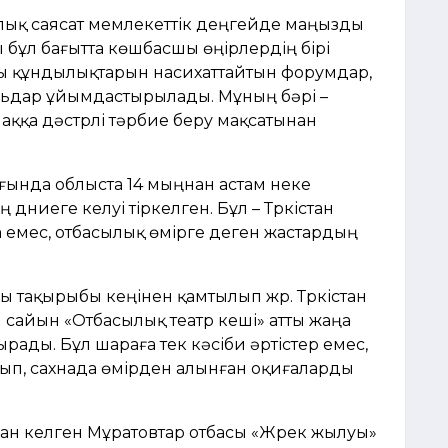
лық саясат мемлекеттік деңгейде маңызды
ы бұл бағытта көшбасшы өңірлердің бірі
сы құндылықтарын насихаттайтын форумдар,
льдар ұйымдастырылады. Мұның бәрі –
аққа дәстүрлі тәрбие беру мақсатынан
нда облыста 14 мыңнан астам неке
 дүниеге келуі тіркелген. Бұл – Түркістан
а емес, отбасылық өмірге деген жастардың
 тақырыбы кеңінен қамтылып жүр. Түркістан
сайын «Отбасылық театр кеші» атты жаңа
ды. Бұл шараға тек кәсіби әртістер емес,
сып, сахнада өмірден алынған оқиғаларды
ан келген Мұратовтар отбасы «Жүрек жылуы»