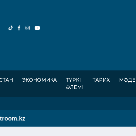
ІСТАН
ЭКОНОМИКА
ТҮРКІ
ТАРИХ
МӘДЕ
ӘЛЕМІ
om.kz