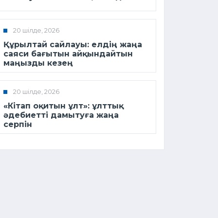
20 шілде, 2026
Құрылтай сайлауы: елдің жаңа
саяси бағытын айқындайтын
маңызды кезең
20 шілде, 2026
«Кітап оқитын ұлт»: ұлттық
әдебиетті дамытуға жаңа
серпін