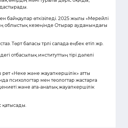
қ өмірдің мәні туралы дәріс оқиды,
мдастырады.
ен байқаулар өткізіледі. 2025 жылы «Мерейлі
ң облыстық кезеңінде Отырар ауданындағы
таз. Төрт баласы түрлі салада еңбек етіп жүр.
дегі отбасылық институттың тірі дәлелі
ш рет «Неке және жауапкершілік» атты
да психологтар мен теологтар жастарға
ениеті және ата-аналық жауапкершілік
 қатысады.