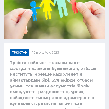
ТҮРКІСТАН
10 қыркүйек, 2025
Түркістан облысы – қазақы салт-
дәстүрдің қаймағы бұзылмаған, отбасы
институты ерекше қадірленетін
аймақтардың бірі. Бұл өңірде отбасы
ұғымы тек шағын әлеуметтік бірлік
емес, ұлттық мәдениеттің, ұрпақ
сабақтастығының және адамгершілік
құндылықтардың негізі ретінде