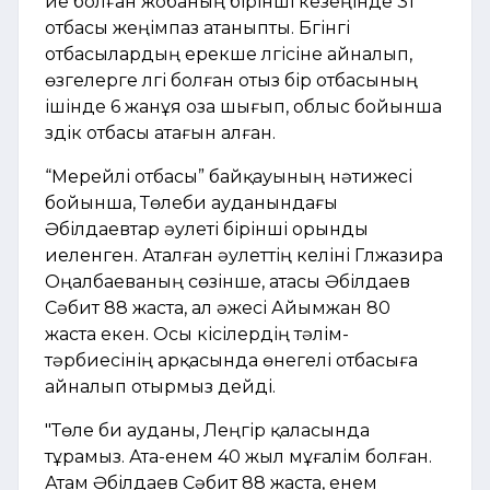
ие болған жобаның бірінші кезеңінде 31
отбасы жеңімпаз атаныпты. Бүгінгі
отбасылардың ерекше үлгісіне айналып,
өзгелерге үлгі болған отыз бір отбасының
ішінде 6 жанұя оза шығып, облыс бойынша
үздік отбасы атағын алған.
“Мерейлі отбасы” байқауының нәтижесі
бойынша, Төлеби ауданындағы
Әбілдаевтар әулеті бірінші орынды
иеленген. Аталған әулеттің келіні Гүлжазира
Оңалбаеваның сөзінше, атасы Әбілдаев
Сәбит 88 жаста, ал әжесі Айымжан 80
жаста екен. Осы кісілердің тәлім-
тәрбиесінің арқасында өнегелі отбасыға
айналып отырмыз дейді.
"Төле би ауданы, Леңгір қаласында
тұрамыз. Ата-енем 40 жыл мұғалім болған.
Атам Әбілдаев Сәбит 88 жаста, енем