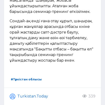
мақсатында "Шаңырақ" жобасы
ұйымдастырылыпты. Аталған жоба
барысында семинар-тренинг өткізілмек.
Сондай-ақ енді ғана отау құрып, шаңырақ
құрған жанұялар арасында отбасы күніне
орай жастарды салт-дәстүрге баулу,
тұлғалық даму және өзін-өзі тəрбиелеу,
дамыту қабілеттерін қалыптастыру
мақсатында "Бақытты отбасы – бақытты ел"
тақырыбында семинар-тренинг
ұйымдастыру жоспары бар екен.
#Түркістан облысы
Turkistan.Today
339