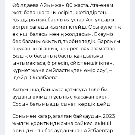
Әбілдаева Айымжан 80 жаста. Ата-енем
жеті бала-шағаны өсіріп, жетілдірген.
Қыздарының барлығы ұстаз. Ал ұлдары
әртүрлі салады қызмет істейді. Осы әулеттің
екінші баласы менің жолдасым. Екеуміз
бес баланы оқытып, тәрбиеледік. Барлығы
оқыған, көзі ашық, көкірегі ояу азаматтар.
Біздің отбасының басты құндылығы
ынтымақтаса, бірлесіп, сүйіспеншілікпен,
құрмет және сыйластықпен өмір сүру”, –
дейді Оңалбаева.
Айтуынша, байқауға қатысуға Төле би
ауданы әкімдігі ұсыныс жасаған екен.
Сосын бағымызды сынап көрдік дейді.
Сонымен қатар, аталған байқаудың 2023
жылғы қорытындысына сәйкес, екінші
орынды Түлкібас ауданынан Айтбаевтар