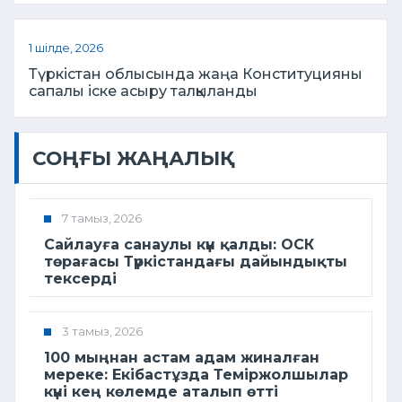
1 шілде, 2026
Түркістан облысында жаңа Конституцияны
сапалы іске асыру талқыланды
СОҢҒЫ ЖАҢАЛЫҚ
7 тамыз, 2026
Сайлауға санаулы күн қалды: ОСК
төрағасы Түркістандағы дайындықты
тексерді
3 тамыз, 2026
100 мыңнан астам адам жиналған
мереке: Екібастұзда Теміржолшылар
күні кең көлемде аталып өтті