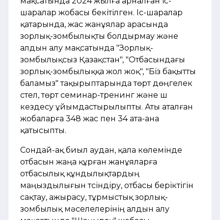
мақсатында 2024 жылға арналған іс-
шаралар жобасы бекітілген. Іс-шаралар
қатарында, жас жанұялар арасында
зорлық-зомбылықты болдырмау және
алдын алу мақсатында "Зорлық-
зомбылықсыз Қазақстан", "Отбасындағы
зорлық-зомбылыққа жол жоқ", "Біз бақытты
баламыз" тақырыптарында төрт дөңгелек
үстел, төрт семинар-тренинг және үш
кездесу ұйымдастырылыпты. Аты аталған
жобаларға 348 жас пен 34 ата-ана
қатысыпты.
Сондай-ақ биыл аудан, қала көлемінде
отбасын жаңа құрған жанұяларға
отбасылық құндылықтардың
маңыздылығын түсіндіру, отбасы беріктігін
сақтау, ажырасу, тұрмыстық зорлық-
зомбылық мәселелерінің алдын алу