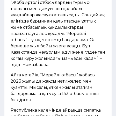
“Жоба әртүрлі отбасылардың тұрмыс-
тіршілігі мен дамуы үшін қолайлы
жағдайлар жасауға атсалысады. Сондай-ақ
елімізде бұрыннан қалыптасқан ұлттық
және отбасылық құндылықтарды
насихаттауға үлес қосады. "Мерейлі
отбасы" – ұзақ мерзімді бағдарлама. Ол
бірнеше жыл бойы жүзеге асады. Бұл
Қазақстанда неғұрлым әділ және гүлденген
қоғам құру жолындағы маңызды қадам”, –
деді Намазбаева.
Айта кетейік, “Мерейлі отбасы” жобасы
2023 жылы да жақсы нәтижелерімен
қуантты. Мысалы, өткен жылы аталған
бағдарламаға қатысуға 143 отбасы өтініш
білдірген.
Республика көлемінде айрықша сипатқа