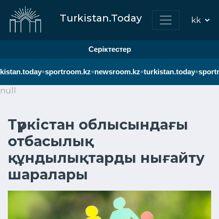
Turkistan.Today
Серіктестер
•
•
•
•
istan.today
sportroom.kz
newsroom.kz
turkistan.today
sportr
null
Түркістан облысындағы
отбасылық
құндылықтарды нығайту
шаралары