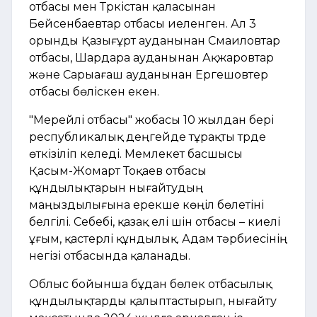
отбасы мен Түркістан қаласынан
Бейсенбаевтар отбасы иеленген. Ал 3
орынды Қазығұрт ауданынан Смаиловтар
отбасы, Шардара ауданынан Ақжаровтар
және Сарыағаш ауданынан Ергешовтер
отбасы бөліскен екен.
"Мерейлі отбасы" жобасы 10 жылдан бері
республикалық деңгейде тұрақты түрде
өткізіліп келеді. Мемлекет басшысы
Қасым-Жомарт Тоқаев отбасы
құндылықтарын нығайтудың
маңыздылығына ерекше көңіл бөлетіні
белгілі. Себебі, қазақ елі үшін отбасы – киелі
ұғым, қастерлі құндылық. Адам тәрбиесінің
негізі отбасында қаланады.
Облыс бойынша бұдан бөлек отбасылық
құндылықтарды қалыптастырып, нығайту