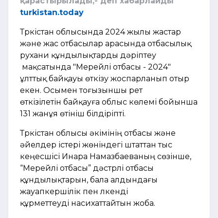
қарастырылады,- деп хабарлайды
turkistan.today
Түркістан облысында 2024 жылы жастар
және жас отбасылар арасында отбасылық
рухани құндылықтарды дәріптеу
мақсатында "Мерейлі отбасы - 2024"
ұлттық байқауы өткізу жоспарланып отыр
екен. Осымен тоғызыншы рет
өткізілетін байқауға облыс көлемі бойынша
131 жанұя өтініш білдіріпті.
Түркістан облысы әкімінің отбасы және
әйелдер істері жөніндегі штаттан тыс
кеңесшісі Инара Намазбаеваның сөзінше,
“Мерейлі отбасы” дәстүрлі отбасы
құндылықтарын, бала алдындағы
жауапкершілік пен үлкенді
құрметтеуді насихаттайтын жоба.