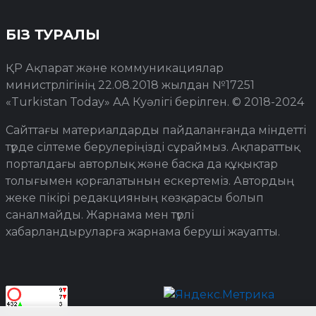
БІЗ ТУРАЛЫ
ҚР Ақпарат және коммуникациялар
министрлігінің 22.08.2018 жылдан №17251
«Turkistan Today» АА Куәлігі берілген. © 2018-2024
Сайттағы материалдарды пайдаланғанда міндетті
түрде сілтеме берулеріңізді сұраймыз. Ақпараттық
порталдағы авторлық және басқа да құқықтар
толығымен қорғалатынын ескертеміз. Автордың
жеке пікірі редакцияның көзқарасы болып
саналмайды. Жарнама мен түрлі
хабарландыруларға жарнама беруші жауапты.