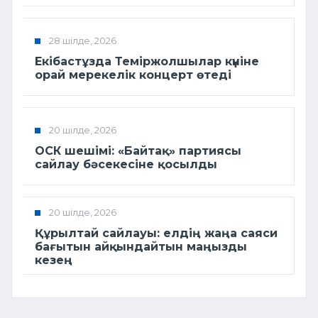
28 шілде, 2026
Екібастұзда Теміржолшылар күніне
орай мерекелік концерт өтеді
20 шілде, 2026
ОСК шешімі: «Байтақ» партиясы
сайлау бәсекесіне қосылды
20 шілде, 2026
Құрылтай сайлауы: елдің жаңа саяси
бағытын айқындайтын маңызды
кезең