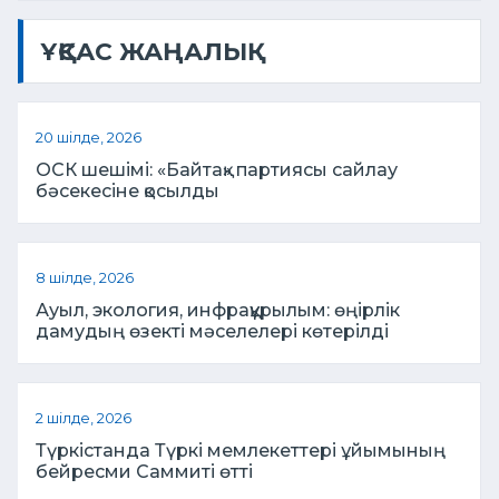
ҰҚСАС ЖАҢАЛЫҚ
20 шілде, 2026
ОСК шешімі: «Байтақ» партиясы сайлау
бәсекесіне қосылды
8 шілде, 2026
Ауыл, экология, инфрақұрылым: өңірлік
дамудың өзекті мәселелері көтерілді
2 шілде, 2026
Түркістанда Түркі мемлекеттері ұйымының
бейресми Саммиті өтті