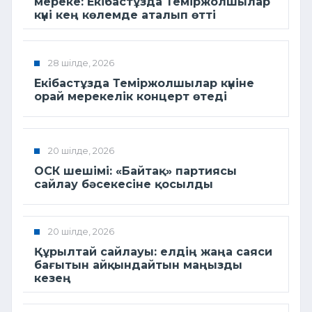
мереке: Екібастұзда Теміржолшылар
күні кең көлемде аталып өтті
28 шілде, 2026
Екібастұзда Теміржолшылар күніне
орай мерекелік концерт өтеді
20 шілде, 2026
ОСК шешімі: «Байтақ» партиясы
сайлау бәсекесіне қосылды
20 шілде, 2026
Құрылтай сайлауы: елдің жаңа саяси
бағытын айқындайтын маңызды
кезең