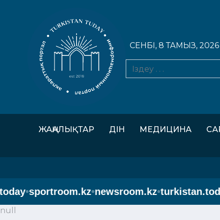
СЕНБІ, 8 ТАМЫЗ, 2026
ЖАҢАЛЫҚТАР
ДІН
МЕДИЦИНА
СА
oday
•
sportroom.kz
•
newsroom.kz
•
turkistan.toda
null