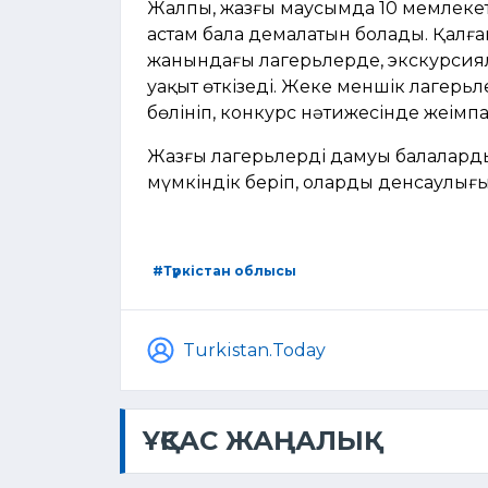
Жалпы, жазғы маусымда 10 мемлекетт
астам бала демалатын болады. Қалға
жанындағы лагерьлерде, экскурсиял
уақыт өткізеді. Жеке меншік лагерьл
бөлініп, конкурс нәтижесінде жеңімп
Жазғы лагерьлердің дамуы балаларды
мүмкіндік беріп, олардың денсаулығ
#Түркістан облысы
Turkistan.Today
ҰҚСАС ЖАҢАЛЫҚ