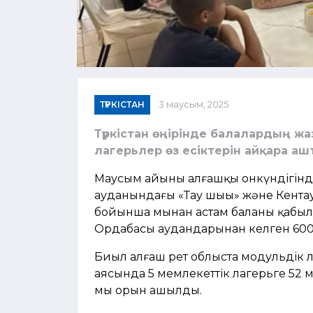
ТҮРКІСТАН
3 маусым, 2025
Түркістан өңірінде балалардың ж
лагерьлер өз есіктерін айқара а
Маусым айының алғашқы онкүндігін
ауданындағы «Тау шыңы» және Кента
бойынша мыңнан астам баланы қабыл
Ордабасы аудандарынан келген 600 
Биыл алғаш рет облыста модульдік л
аясында 5 мемлекеттік лагерьге 52 
мың орын ашылды.