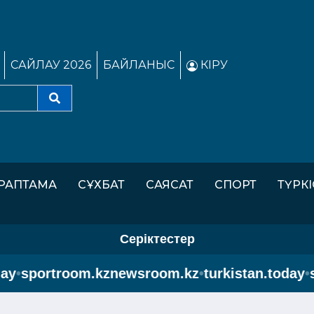
САЙЛАУ 2026
БАЙЛАНЫС
КІРУ
РАПТАМА
СҰХБАТ
САЯСАТ
СПОРТ
ТҮРК
Серіктестер
y
•
sportroom.kz
newsroom.kz
•
turkistan.today
•
sp