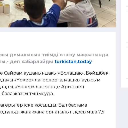
азғы демалысын тиімді өткізу мақсатында
шты,- деп хабарлайды
turkistan.today
де Сайрам ауданындағы «Болашақ», Бәйдібек
удағы «Үркер» лагерлері алғашқы ауысым
дады. «Үркер» лагерінде Арыс пен
бала жазғы тынығуда.
агерьлер іске қосылды. Бұл бастама
модульді жатақхана орнатылып, қосымша 7,5