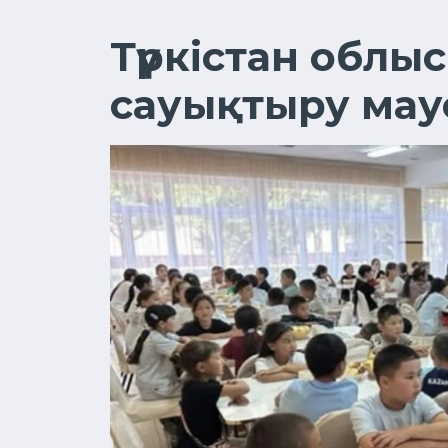
Түркістан облы
сауықтыру мау