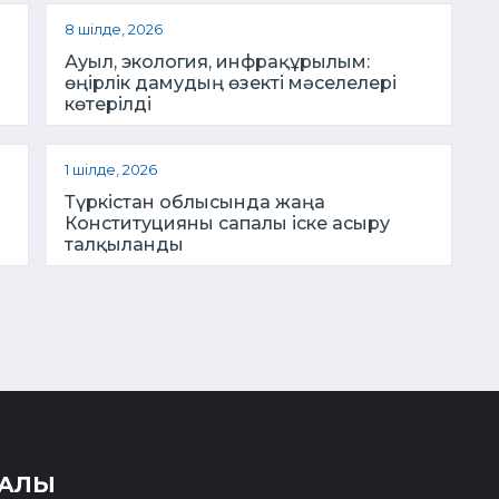
8 шілде, 2026
Ауыл, экология, инфрақұрылым:
өңірлік дамудың өзекті мәселелері
көтерілді
1 шілде, 2026
Түркістан облысында жаңа
Конституцияны сапалы іске асыру
талқыланды
РАЛЫ