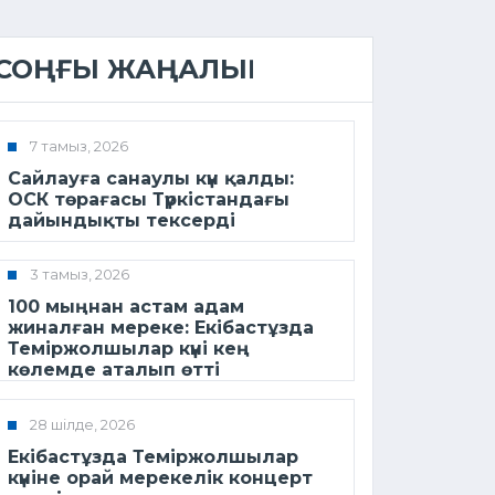
СОҢҒЫ ЖАҢАЛЫҚ
7 тамыз, 2026
Сайлауға санаулы күн қалды:
ОСК төрағасы Түркістандағы
дайындықты тексерді
3 тамыз, 2026
100 мыңнан астам адам
жиналған мереке: Екібастұзда
Теміржолшылар күні кең
көлемде аталып өтті
28 шілде, 2026
Екібастұзда Теміржолшылар
күніне орай мерекелік концерт