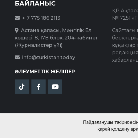
БАЙЛАНЫС
ҚР Ақпара
+ 7 775 186 2113
№17251 «T
Астана қаласы, Мәңгілік Ел
Сайттағы 
көшесі, 8, 17В блок, 204-кабинет
берулерің
(Журналистер үйі)
құқықтар 
редакция
info@turkistan.today
хабарлан
ӘЛЕУМЕТТІК ЖЕЛІЛЕР
Пайдаланушы тәжірибесін
қарай қолдану арқ