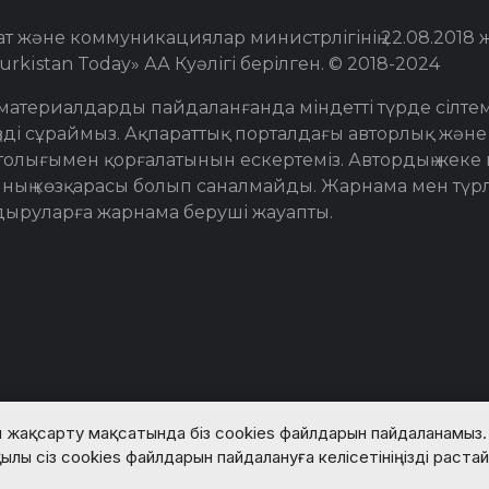
т және коммуникациялар министрлігінің 22.08.2018
urkistan Today» АА Куәлігі берілген. © 2018-2024
материалдарды пайдаланғанда міндетті түрде сілте
ізді сұраймыз. Ақпараттық порталдағы авторлық және
толығымен қорғалатынын ескертеміз. Автордың жеке п
ның көзқарасы болып саналмайды. Жарнама мен түрл
дыруларға жарнама беруші жауапты.
 жақсарту мақсатында біз cookies файлдарын пайдаланамыз. 
© Turkistan Today. Барлық құқық қорғалған.
ылы сіз cookies файлдарын пайдалануға келісетініңізді раста