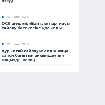
өтеді
20 шілде, 2026
ОСК шешімі: «Байтақ» партиясы
сайлау бәсекесіне қосылды
20 шілде, 2026
Құрылтай сайлауы: елдің жаңа
саяси бағытын айқындайтын
маңызды кезең