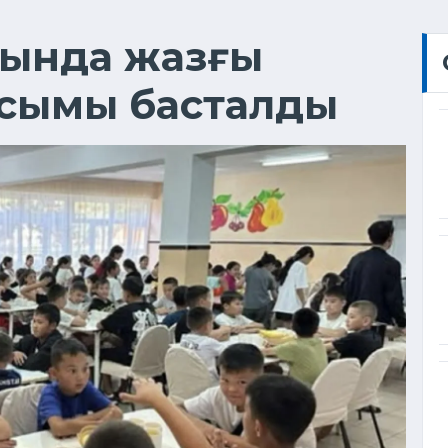
сында жазғы
сымы басталды