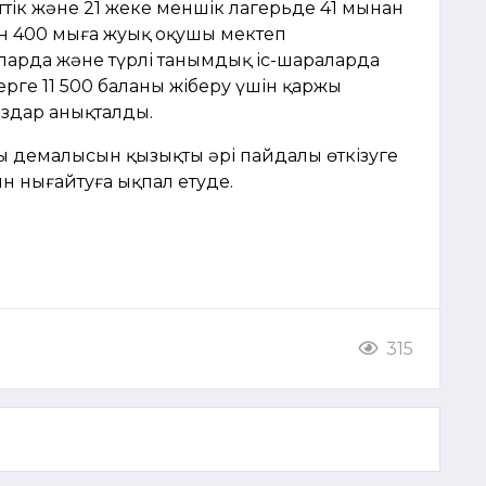
ік және 21 жеке меншік лагерьде 41 мыңнан
н 400 мыңға жуық оқушы мектеп
арда және түрлі танымдық іс-шараларда
ерге 11 500 баланы жіберу үшін қаржы
аздар анықталды.
ң демалысын қызықты әрі пайдалы өткізуге
ын нығайтуға ықпал етуде.
315