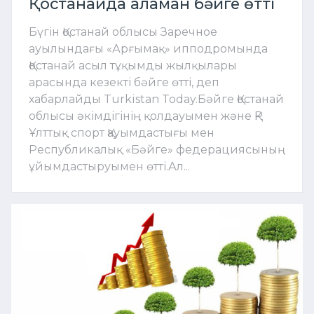
Қостанайда аламан бәйге өтті
Бүгін Қостанай облысы Заречное
ауылындағы «Арғымақ» ипподромында
Қостанай асыл тұқымды жылқылары
арасында кезекті бәйге өтті, деп
хабарлайды Turkistan Today.Бәйге Қостанай
облысы әкімдігінің қолдауымен және ҚР
Ұлттық спорт Қауымдастығы мен
Республикалық «Бәйге» федерациясының
ұйымдастыруымен өтті.Ал...