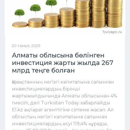
20 тамыз, 2023
Алматы облысына бөлінген
инвестиция жарты жылда 267
млрд теңге болған
Қазақстанның негізгі капиталына салынған
инвестициялардың бірінші
жартыжылдығында Алматы облысынан 4%
тиесілі, деп Turkistan Today хабарлайды
El.kz ақпарат агенттігіне сілтеме жасап. Ал
облыстың негізгі капиталына салынған
инвестициялардың өсуі 119,4% құрады,