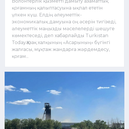
Волонтерлік қызметті дамыту азаматтық
қоғамның қалыптасуына ықпал ететін
үлкен күш. Елдің әлеуметтік-
экономикалық дамуына оң әсерін тигізеді,
әлеуметтік маңызды мәселелерді шешуге
көмектеседі, деп хабарлайды Turkistan
Today.Қазақ халқының «Асарының» бүгінгі
жалғасы, мұқтаж жандарға жәрдемдесу,
қоғам...