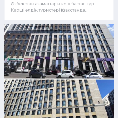
Өзбекстан азаматтары көш бастап тұр.
Көрші елдің туристері Қазақстанда...