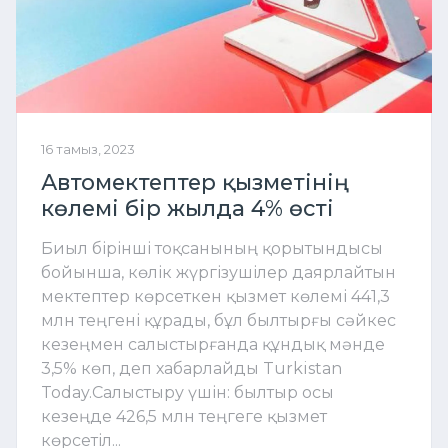
16 тамыз, 2023
Автомектептер қызметінің
көлемі бір жылда 4% өсті
Биыл бірінші тоқсанының қорытындысы
бойынша, көлік жүргізушілер даярлайтын
мектептер көрсеткен қызмет көлемі 441,3
млн теңгені құрады, бұл былтырғы сәйкес
кезеңмен салыстырғанда құндық мәнде
3,5% көп, деп хабарлайды Turkistan
Today.Салыстыру үшін: былтыр осы
кезеңде 426,5 млн теңгеге қызмет
көрсетіл...