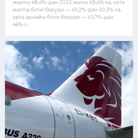
жылғы 48,4%-дан 2023 жылы 49,4%-ға, орта
жалпы білім беруде — 49,2%-дан 50,3%-ға,
орта-арнайы білім беруде — 43,7%-дан
46%-ғ...