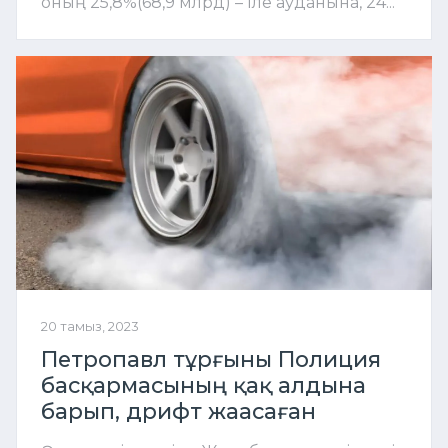
оның 25,8%(68,9 млрд) – Іле ауданына, 24...
20 тамыз, 2023
Петропавл тұрғыны Полиция
басқармасының қақ алдына
барып, дрифт жаасаған