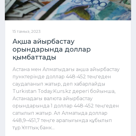
15 тамыз, 2023
Ақша айырбастау
орындарында доллар
қымбаттады
Астана мен Алматыдағы ақша айырбастау
пунктерінде доллар 448-452 теңгеден
саудаланып жатыр, деп хабарлайды
Turkistan Today.Kurs.kz дерегі бойынша,
Астанадағы валюта айырбастау
орындарында 1 доллар 448-452 теңгеден
сатылып жатыр. Ал Алматыда доллар
448,9–451,7 теңге аралығында құбылып
тұр.Ұлттық банк...