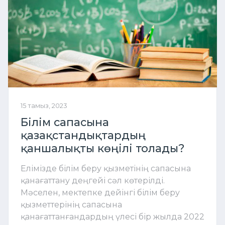
15 тамыз, 2023
Білім сапасына
қазақстандықтардың
қаншалықты көңілі толады?
Елімізде білім беру қызметінің сапасына
қанағаттану деңгейі сәл көтерілді.
Мәселен, мектепке дейінгі білім беру
қызметтерінің сапасына
қанағаттанғандардың үлесі бір жылда 2022