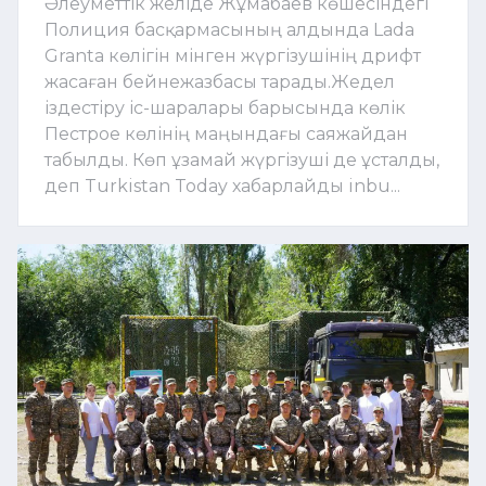
Әлеуметтік желіде Жұмабаев көшесіндегі
Полиция басқармасының алдында Lada
Grantа көлігін мінген жүргізушінің дрифт
жасаған бейнежазбасы тарады.Жедел
іздестіру іс-шаралары барысында көлік
Пестрое көлінің маңындағы саяжайдан
табылды. Көп ұзамай жүргізуші де ұсталды,
деп Turkistan Today хабарлайды inbu...