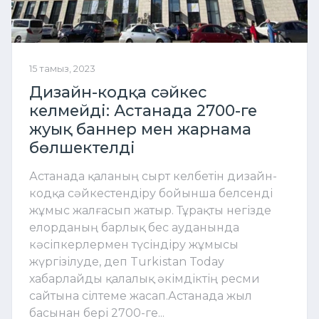
15 тамыз, 2023
Дизайн-кодқа сәйкес
келмейді: Астанада 2700-ге
жуық баннер мен жарнама
бөлшектелді
Астанада қаланың сырт келбетін дизайн-
кодқа сәйкестендіру бойынша белсенді
жұмыс жалғасып жатыр. Тұрақты негізде
елорданың барлық бес ауданында
кәсіпкерлермен түсіндіру жұмысы
жүргізілуде, деп Turkistan Today
хабарлайды қалалық әкімдіктің ресми
сайтына сілтеме жасап.Астанада жыл
басынан бері 2700-ге...