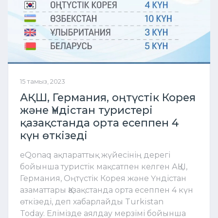
15 тамыз, 2023
АҚШ, Германия, оңтүстік Корея
және Үндістан туристері
қазақстанда орта есеппен 4
күн өткізеді
eQonaq ақпараттық жүйесінің дерегі
бойынша туристік мақсатпен келген АҚШ,
Германия, Оңтүстік Корея және Үндістан
азаматтары Қазақстанда орта есеппен 4 күн
өткізеді, деп хабарлайды Turkistan
Today. Елімізде аялдау мерзімі бойынша