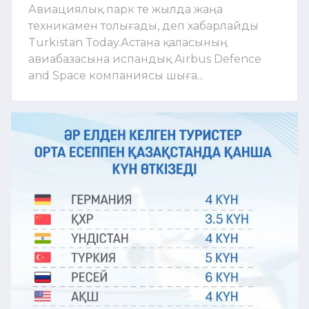
Авиациялық парк те жылда жаңа
техникамен толығады, деп хабарлайды
Turkistan Today.Астана қаласының
авиабазасына испандық Airbus Defence
and Space компаниясы шыға...