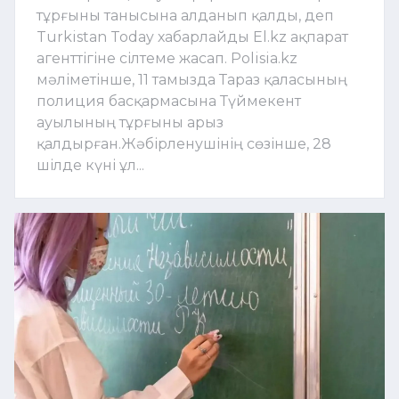
тұрғыны танысына алданып қалды, деп
Turkistan Today хабарлайды El.kz ақпарат
агенттігіне сілтеме жасап. Polisia.kz
мәліметінше, 11 тамызда Тараз қаласының
полиция басқармасына Түймекент
ауылының тұрғыны арыз
қалдырған.Жәбірленушінің сөзінше, 28
шілде күні ұл...