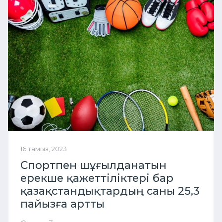
16 тамыз, 2023
Спортпен шұғылданатын
ерекше қажеттіліктері бар
қазақстандықтардың саны 25,3
пайызға артты