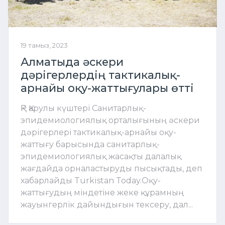
19 тамыз, 2023
Алматыда әскери
дәрігерлердің тактикалық-
арнайы оқу-жаттығулары өтті
ҚР Қарулы күштері Санитарлық-
эпидемиологиялық орталығының әскери
дәрігерлері тактикалық-арнайы оқу-
жаттығу барысында санитарлық-
эпидемиологиялық жасақты далалық
жағдайда орналастыруды пысықтады, деп
хабарлайды Turkistan Today.Оқу-
жаттығудың міндетіне жеке құрамның
жауынгерлік дайындығын тексеру, дал...