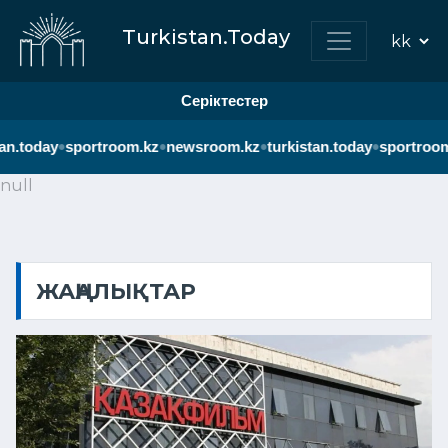
Turkistan.Today
Серіктестер
•
•
•
•
day
sportroom.kz
newsroom.kz
turkistan.today
sportroom.kz
n
null
ЖАҢАЛЫҚТАР