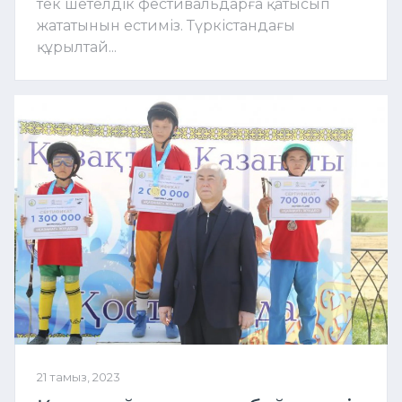
тек шетелдік фестивальдарға қатысып
жататынын естиміз. Түркістандағы
құрылтай...
21 тамыз, 2023