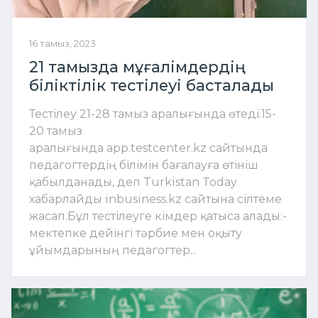
16 тамыз, 2023
21 тамызда мұғалімдердің
біліктілік тестілеуі басталады
Тестілеу 21-28 тамыз аралығында өтеді.15-
20 тамыз
аралығында app.testcenter.kz сайтында
педагогтердің білімін бағалауға өтініш
қабылданады, деп Turkistan Today
хабарлайды inbusiness.kz сайтына сілтеме
жасап.Бұл тестілеуге кімдер қатыса алады:-
мектепке дейінгі тәрбие мен оқыту
ұйымдарының педагогтер...