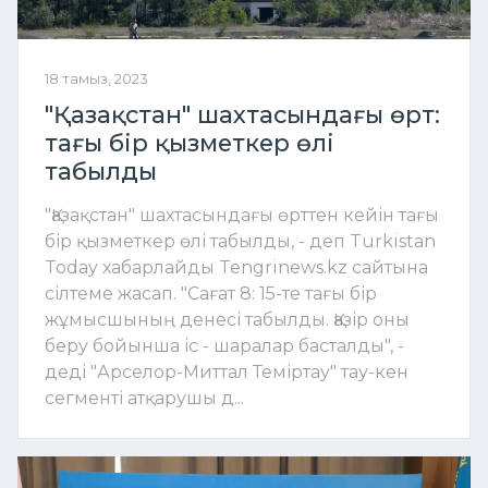
18 тамыз, 2023
"Қазақстан" шахтасындағы өрт:
тағы бір қызметкер өлі
табылды
"Қазақстан" шахтасындағы өрттен кейін тағы
бір қызметкер өлі табылды, - деп Turkistan
Today хабарлайды Tengrinews.kz сайтына
сілтеме жасап. "Сағат 8: 15-те тағы бір
жұмысшының денесі табылды. Қазір оны
беру бойынша іс - шаралар басталды", -
деді "Арселор-Миттал Теміртау" тау-кен
сегменті атқарушы д...