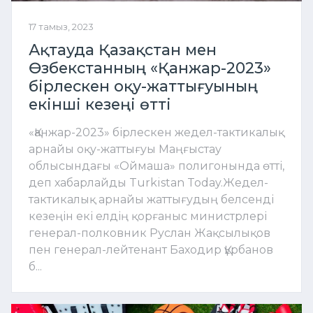
17 тамыз, 2023
Ақтауда Қазақстан мен
Өзбекстанның «Қанжар-2023»
бірлескен оқу-жаттығуының
екінші кезеңі өтті
«Қанжар-2023» бірлескен жедел-тактикалық
арнайы оқу-жаттығуы Маңғыстау
облысындағы «Оймаша» полигонында өтті,
деп хабарлайды Turkistan Today.Жедел-
тактикалық арнайы жаттығудың белсенді
кезеңін екі елдің қорғаныс министрлері
генерал-полковник Руслан Жақсылықов
пен генерал-лейтенант Баходир Құрбанов
б...