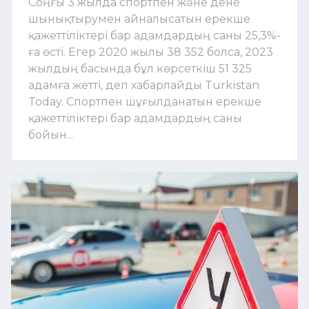
Соңғы 3 жылда спортпен және дене
шынықтырумен айналысатын ерекше
қажеттіліктері бар адамдардың саны 25,3%-
ға өсті. Егер 2020 жылы 38 352 болса, 2023
жылдың басында бұл көрсеткіш 51 325
адамға жетті, деп хабарлайды Turkistan
Today. Спортпен шұғылданатын ерекше
қажеттіліктері бар адамдардың саны
бойын...