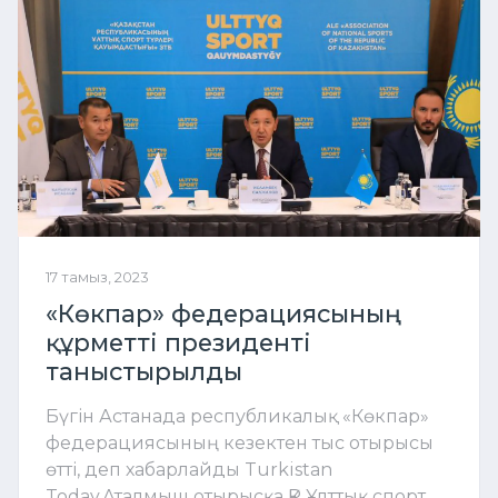
17 тамыз, 2023
«Көкпар» федерациясының
құрметті президенті
таныстырылды
Бүгін Астанада республикалық «Көкпар»
федерациясының кезектен тыс отырысы
өтті, деп хабарлайды Turkistan
Today.Аталмыш отырысқа ҚР Ұлттық спорт