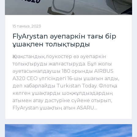
15 тамыз, 2023
FlyArystan әуепаркін тағы бір
ұшақпен толықтырды
Қазақстандық лоукостер өз әуепаркін
толықтыруды жалғастыруда. Бұл жолы
әуетасымалдаушы 180 орынды AIRBUS
A320 СEO үлгісіндегі 16-шы ұшағын алды,
деп хабарлайды Turkistan Today. Флотқа
келген ұшақтарды шоқжұлдыздардың
атымен атау дәстүріне сүйене отырып,
FlyArystan ұшақтың атын ASARU...