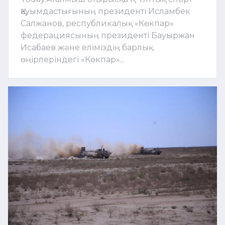
Қауымдастығының президенті Исламбек
Салжанов, республикалық «Көкпар»
федерациясының президенті Бауыржан
Исабаев және еліміздің барлық
өңірлеріндегі «Көкпар»...