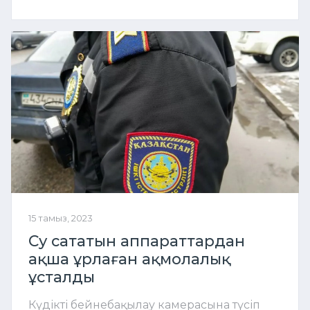
15 тамыз, 2023
Су сататын аппараттардан
ақша ұрлаған ақмолалық
ұсталды
Күдікті бейнебақылау камерасына түсіп