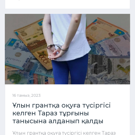
16 тамыз, 2023
Ұлын грантқа оқуға түсіргісі
келген Тараз тұрғыны
танысына алданып қалды
Ұлын грантқа оқуға түсіргісі келген Тараз