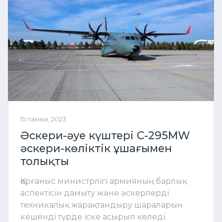
15 тамыз, 2023
Әскери-әуе күштері С-295MW
әскери-көліктік ұшағымен
толықты
Қорғаныс министрлігі армияның барлық
аспектісін дамыту және әскерлерді
техникалық жарақтандыру шараларын
кешенді түрде іске асырып келеді.