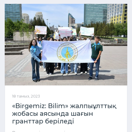
18 тамыз, 2023
«Birgemiz: Bilim» жалпыұлттық
жобасы аясында шағын
гранттар беріледі