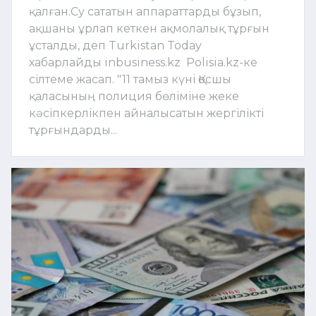
қалған.Су сататын аппараттарды бұзып,
ақшаны ұрлап кеткен ақмолалық тұрғын
ұсталды, деп Turkistan Today
хабарлайды inbusiness.kz Polisia.kz-ке
сілтеме жасап. "11 тамыз күні Қосшы
қаласының полиция бөліміне жеке
кәсіпкерлікпен айналысатын жергілікті
тұрғындарды...