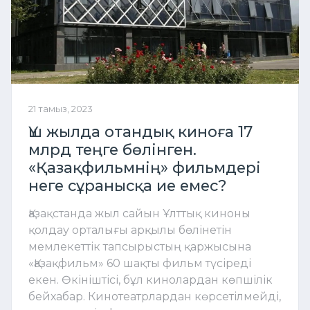
21 тамыз, 2023
Үш жылда отандық киноға 17
млрд теңге бөлінген.
«Қазақфильмнің» фильмдері
неге сұранысқа ие емес?
Қазақстанда жыл сайын Ұлттық киноны
қолдау орталығы арқылы бөлінетін
мемлекеттік тапсырыстың қаржысына
«Қазақфильм» 60 шақты фильм түсіреді
екен. Өкініштісі, бұл кинолардан көпшілік
бейхабар. Кинотеатрлардан көрсетілмейді,