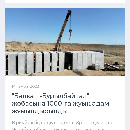
14 тамыз, 2023
"Балқаш-Бурылбайтал"
жобасына 1000-ға жуық адам
жұмылдырылды
Қыркүйектің соңына дейін Қарағанды және
Жамбыл облыстарының аумағындағы