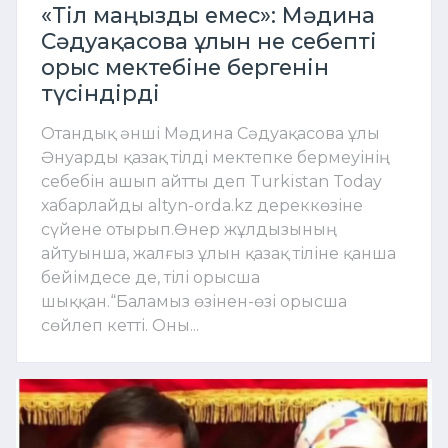
«Тіл маңызды емес»: Мәдина
Сәдуақасова ұлын не себепті
орыс мектебіне бергенін
түсіндірді
Отандық әнші Мәдина Сәдуақасова ұлы
Әнуарды қазақ тілді мектепке бермеуінің
себебін ашып айтты деп Turkistan Today
хабарлайды altyn-orda.kz дереккөзіне
сүйене отырып.Өнер жұлдызының
айтуынша, жалғыз ұлын қазақ тіліне қанша
бейімдесе де, тілі орысша
шыққан.“Баламыз өзінен-өзі орысша
сөйлеп кетті. Оны...