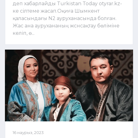
деп хабарлайды Turkistan Today otyrar.kz-
ке сілтеме жасап.Оқиға Шымкент
қаласындағы N2 ауруханасында болған.
Жас ана аурухананың жснсақтау бөліміне
келіп, ө...
16 наурыз, 2023