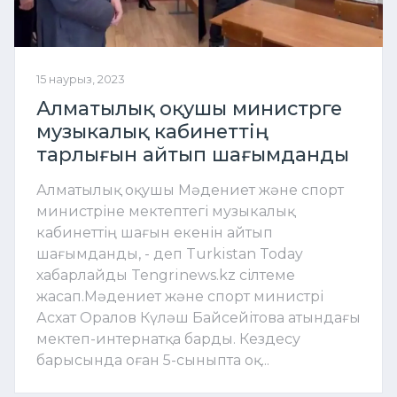
15 наурыз, 2023
Алматылық оқушы министрге
музыкалық кабинеттің
тарлығын айтып шағымданды
Алматылық оқушы Мәдениет және спорт
министріне мектептегі музыкалық
кабинеттің шағын екенін айтып
шағымданды, - деп Turkistan Today
хабарлайды Tengrinews.kz сілтеме
жасап.Мәдениет және спорт министрі
Асхат Оралов Күләш Байсейітова атындағы
мектеп-интернатқа барды. Кездесу
барысында оған 5-сыныпта оқ...