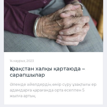
14 наурыз, 2023
Қазақстан халқы қартаюда –
сарапшылар
Әлемде әйелдердің өмір сүру ұзақтығы ер
адамдарға қарағанда орта есеппен 5
жылға артық.