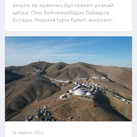
әншіге ер адамның бұл әрекеті ұнамай
қалды. Оны бейнежазбадан байқауға
болады. Мәдина түрін бұзып, жиіркенг...
14 наурыз, 2023