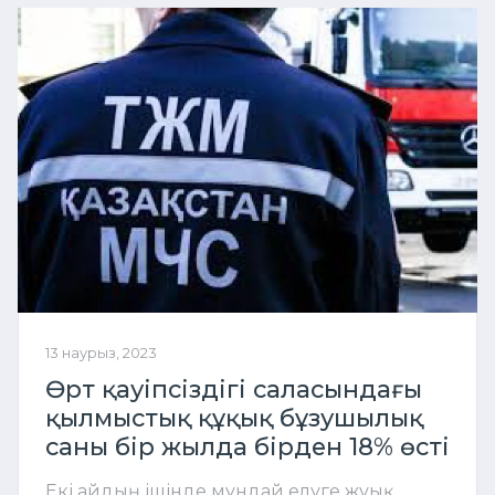
13 наурыз, 2023
Өрт қауіпсіздігі саласындағы
қылмыстық құқық бұзушылық
саны бір жылда бірден 18% өсті
Екі айдың ішінде мұндай елуге жуық