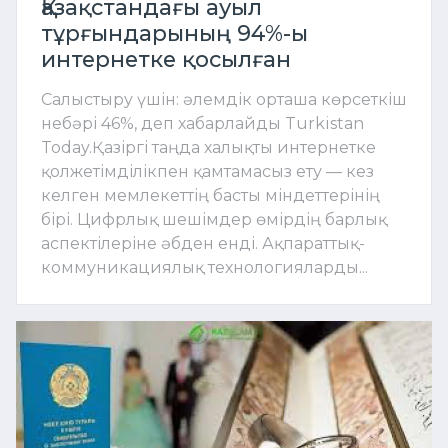
Қазақстандағы ауыл
тұрғындарының 94%-ы
интернетке қосылған
Салыстыру үшін: әлемдік орташа көрсеткіш
небәрі 46%, деп хабарлайды Turkistan
Today.Қазіргі таңда халықты интернетке
қолжетімділікпен қамтамасыз ету — кез
келген мемлекеттің басты міндеттерінің
бірі. Цифрлық шешімдер өмірдің барлық
аспектілеріне әбден енді. Ақпараттық-
коммуникациялық технологияларды...