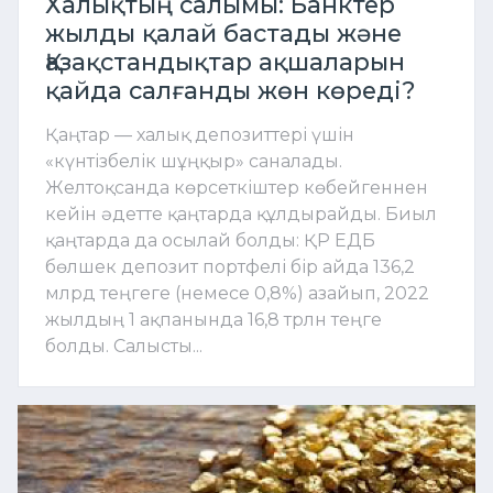
Халықтың салымы: Банктер
жылды қалай бастады және
Қазақстандықтар ақшаларын
қайда салғанды жөн көреді?
Қаңтар — халық депозиттері үшін
«күнтізбелік шұңқыр» саналады.
Желтоқсанда көрсеткіштер көбейгеннен
кейін әдетте қаңтарда құлдырайды. Биыл
қаңтарда да осылай болды: ҚР ЕДБ
бөлшек депозит портфелі бір айда 136,2
млрд теңгеге (немесе 0,8%) азайып, 2022
жылдың 1 ақпанында 16,8 трлн теңге
болды. Салысты...