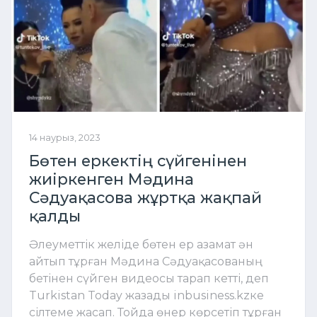
14 наурыз, 2023
Бөтен еркектің сүйгенінен
жиіркенген Мәдина
Сәдуақасова жұртқа жақпай
қалды
Әлеуметтік желіде бөтен ер азамат ән
айтып тұрған Мәдина Сәдуақасованың
бетінен сүйген видеосы тарап кетті, деп
Turkistan Today жазады inbusiness.kzке
сілтеме жасап. Тойда өнер көрсетіп тұрған