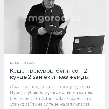
10 наурыз, 2023
Кеше прокурор, бүгін сот: 2
күнде 2 заң өкілі көз жұмды
Орал қалалық сотының тергеу судьясы
Нұрлан Губашев жұмыс орнында қайтыс
болды деп Turkistan Today хабарлайды
Stan.kz сайтына сілтеме жасап.Ақпарат