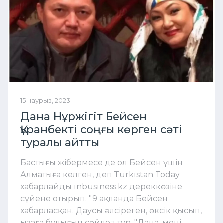
15 наурыз, 2023
Дана Нұржігіт Бейсен
Құранбекті соңғы көрген сәті
туралы айтты
Бастығы жібермесе де ол Бейсен үшін
Алматыға келген, деп Turkistan Today
хабарлайды inbusiness.kz дереккөзіне
сүйене отырып. "9 ақпанда Бейсен
хабарласқан. Даусы әлсіреген, өксік қысып,
ызаға булығып сөйлеп тұр. "Дана, мені