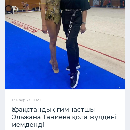
13 наурыз, 2023
Қазақстандық гимнастшы
Эльжана Таниева қола жүлдені
иемденді