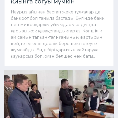
қиынға соғуы мүмкін
Наурыз айынан бастап жеке тұлғалар да
банкрот боп таныла бастады. Бүгінде банк
пен микроқаржы ұйымдары алдында
қарызы жоқ қазақстандықтар аз. Көпшілік
ай сайын тапқан-таянғанының жартысын,
кейде түгелін дерлік берешекті өтеуге
жұмсайды. Енді бірі қарызын қайтаруға
қауқарсыз боп, оған белшесінен баты...