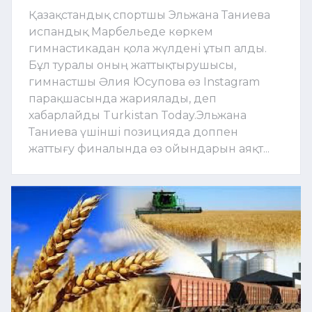
Қазақстандық спортшы Эльжана Таниева
испандық Марбельеде көркем
гимнастикадан қола жүлдені ұтып алды.
Бұл туралы оның жаттықтырушысы,
гимнастшы Әлия Юсупова өз Instagram
парақшасында жариялады, деп
хабарлайды Turkistan Today.Эльжана
Таниева үшінші позицияда доппен
жаттығу финалында өз ойындарын аяқт...