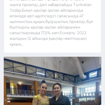
оқиға тіркелді, деп хабарлайды Turkistan
Today.Биыл қаңтар-ақпан айларында
елімізде өрт қауіпсіздігі саласында 47
қылмыстық құқық бұзушылық тіркелді, бұл
былтырғы қаңтар-ақпан айларымен
салыстырғанда 17,5% көп.Ескерту: 2022
жылдың 12 айында (қаңтар–желтоқсан)
құқық...