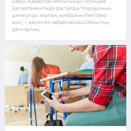
Батыс Қазақстан облысының полиция
департаментінде расталды."Марқұмның
денесінде зорлық-зомбылық белгілері
жоқ", – делінген хабарламада.Облыстық
денсаулық...