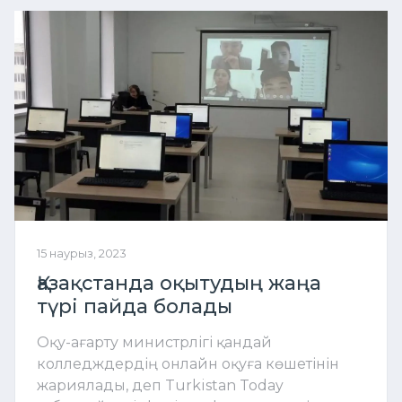
15 наурыз, 2023
Қазақстанда оқытудың жаңа
түрі пайда болады
Оқу-ағарту министрлігі қандай
колледждердің онлайн оқуға көшетінін
жариялады, деп Turkistan Today