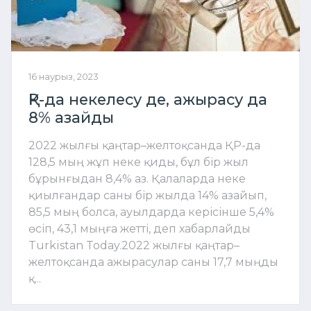
16 наурыз, 2023
ҚР-да некелесу де, ажырасу да
8% азайды
2022 жылғы қаңтар–желтоқсанда ҚР-да
128,5 мың жұп неке қиды, бұл бір жыл
бұрынғыдан 8,4% аз. Қалаларда неке
қиылғандар саны бір жылда 14% азайып,
85,5 мың болса, ауылдарда керісінше 5,4%
өсіп, 43,1 мыңға жетті, деп хабарлайды
Turkistan Today.2022 жылғы қаңтар–
желтоқсанда ажырасулар саны 17,7 мыңды
қ...