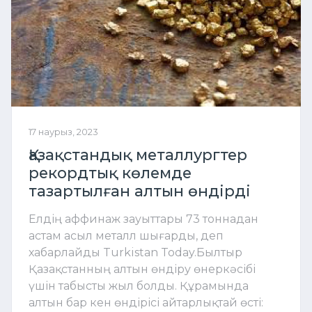
17 наурыз, 2023
Қазақстандық металлургтер
рекордтық көлемде
тазартылған алтын өндірді
Елдің аффинаж зауыттары 73 тоннадан
астам асыл металл шығарды, деп
хабарлайды Turkistan Today.Былтыр
Қазақстанның алтын өндіру өнеркәсібі
үшін табысты жыл болды. Құрамында
алтын бар кен өндірісі айтарлықтай өсті: