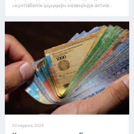
«күнтізбелік шұңқыр» кезеңінде актив...
20 наурыз, 2023