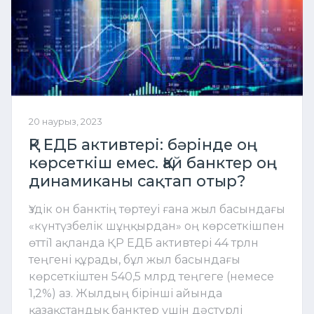
20 наурыз, 2023
ҚР ЕДБ активтері: бәрінде оң
көрсеткіш емес. Қай банктер оң
динамиканы сақтап отыр?
Үздік он банктің төртеуі ғана жыл басындағы
«күнтүзбелік шұңқырдан» оң көрсеткішпен
өтті1 ақпанда ҚР ЕДБ активтері 44 трлн
теңгені құрады, бұл жыл басындағы
көрсеткіштен 540,5 млрд теңгеге (немесе
1,2%) аз. Жылдың бірінші айында
қазақстандық банктер үшін дәстүрлі