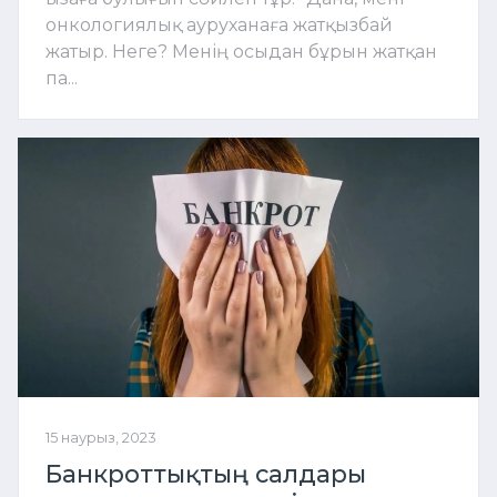
онкологиялық ауруханаға жатқызбай
жатыр. Неге? Менің осыдан бұрын жатқан
па...
15 наурыз, 2023
Банкроттықтың салдары