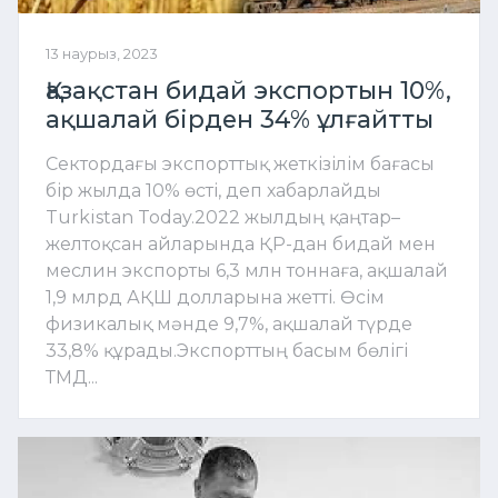
13 наурыз, 2023
Қазақстан бидай экспортын 10%,
ақшалай бірден 34% ұлғайтты
Сектордағы экспорттық жеткізілім бағасы
бір жылда 10% өсті, деп хабарлайды
Turkistan Today.2022 жылдың қаңтар–
желтоқсан айларында ҚР-дан бидай мен
меслин экспорты 6,3 млн тоннаға, ақшалай
1,9 млрд АҚШ долларына жетті. Өсім
физикалық мәнде 9,7%, ақшалай түрде
33,8% құрады.Экспорттың басым бөлігі
ТМД...