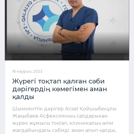
16 наурыз, 2023
Жүрегі тоқтап қалған сәби
дәрігердің көмегімен аман
қалды
Шымкенттік дәрігер Асхат Қойшыбекұлы
Жақыбаев Асфексияның салдарынан
жүрек жұмысы тоқтап, клиникалық өлім
жағдайындағы сәбиді аман алып қалды,