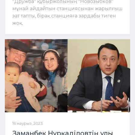
"Дружба" құбыржолының "Новозыбков"
мұнай айдайтын станциясынан жарылғыш
зат тапты, бірақ станцияға зардабы тиген
жоқ.
16 наурыз, 2023
Заманбек Нұрқаділовтің ұлы