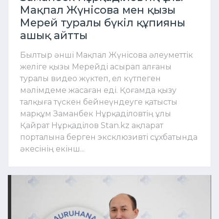
Мақпал Жүнісова мен қызы
Мерей туралы бүкіл құпияны
ашық айтты
Былтыр әнші Мақпал Жүнісова әлеуметтік
желіге қызы Мерейді асырап алғаны
туралы видео жүктеп, ел күтпеген
мәлімдеме жасаған еді. Қоғамда қызу
талқыға түскен бейнеүндеуге қатысты
марқұм Заманбек Нұрқаділовтің ұлы
Қайрат Нұрқаділов Stan.kz ақпарат
порталына берген эксклюзивті сұхбатында
әкесінің екінш...