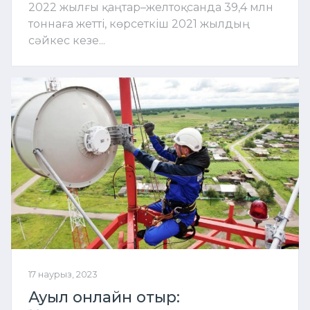
2022 жылғы қаңтар–желтоқсанда 39,4 млн
тоннаға жетті, көрсеткіш 2021 жылдың
сәйкес кезе...
17 наурыз, 2023
Ауыл онлайн отыр: