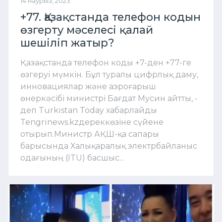
14 наурыз, 2023
+77. Қазақстанда телефон кодын
өзгерту мәселесі қалай
шешіліп жатыр?
Қазақстанда телефон коды +7-ден +77-ге
өзгеруі мүмкін. Бұл туралы цифрлық даму,
инновациялар және аэроғарыш
өнеркәсібі министрі Бағдат Мусин айтты, -
деп Turkistan Today хабарлайды
Tengrinews.kzдереккөзіне сүйене
отырып.Министр АҚШ-қа сапары
барысында Халықаралық электрбайланыс
одағының (ITU) басшыс...