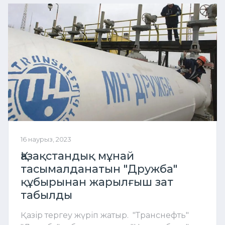
16 наурыз, 2023
Қазақстандық мұнай
тасымалданатын "Дружба"
құбырынан жарылғыш зат
табылды
Қазір тергеу жүріп жатыр. "Транснефть"