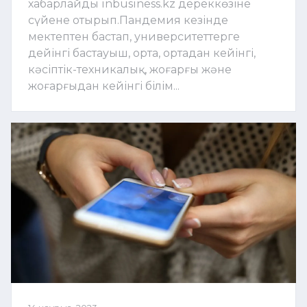
хабарлайды inbusiness.kz дереккөзіне
сүйене отырып.Пандемия кезінде
мектептен бастап, университеттерге
дейінгі бастауыш, орта, ортадан кейінгі,
кәсіптік-техникалық, жоғарғы және
жоғарғыдан кейінгі білім...