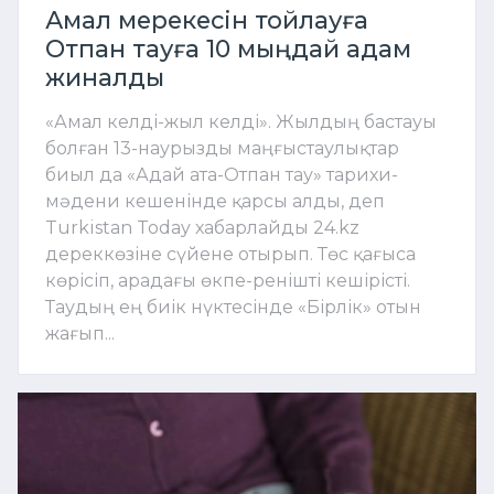
Амал мерекесін тойлауға
Отпан тауға 10 мыңдай адам
жиналды
«Амал келді-жыл келді». Жылдың бастауы
болған 13-наурызды маңғыстаулықтар
биыл да «Адай ата-Отпан тау» тарихи-
мәдени кешенінде қарсы алды, деп
Turkistan Today хабарлайды 24.kz
дереккөзіне сүйене отырып. Төс қағыса
көрісіп, арадағы өкпе-ренішті кешірісті.
Таудың ең биік нүктесінде «Бірлік» отын
жағып...