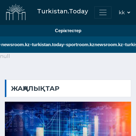
Turkistan.Today
Серіктестер
•
•
•
room.kz
turkistan.today
sportroom.kz
newsroom.kz
turkistan.t
null
ЖАҢАЛЫҚТАР